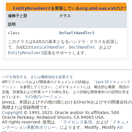
EntityResolver2
を実装している
org.xml.sax.ext
のクラ
修飾子と型
クラス
説明
class
DefaultHandler2
このクラスはSAX2の基本となるハンドラ・クラスを拡張し
て、SAX2の
LexicalHandler
、
DeclHandler
、および
EntityResolver2
拡張をサポートします。
バグを報告する、または機能強化を提案する
APIリファレンスおよび開発者のドキュメントの詳細は、
「Java SEドキュメンテ
ーション」
を参照してください。このドキュメントには、概念的な概要、用語の
定義、回避策および作業コードの例を含む、より詳細な開発者向けの説明が含ま
その他のバージョン。
れています。
Javaは、米国およびその他の国におけるOracleおよびその関連会社の
商標または登録商標です。
Copyright
© 1993, 2025, Oracle and/or its affiliates, 500
Oracle Parkway, Redwood Shores, CA 94065 USA.
All rights reserved.
使用は、
「ライセンス条項」
および
「ドキュメ
ンテーション再配布ポリシー」
によります。
Modify
. Modify
Ad