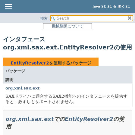
Java SE 21 & JDK 21
検索
概要
機械翻訳について
モジュール
インタフェース
パッケージ
org.xml.sax.ext.EntityResolver2の使用
クラス
使用
EntityResolver2
を使用するパッケージ
ツリー
パッケージ
プレビュー
説明
新規
org.xml.sax.ext
非推奨
SAXドライバに適合するSAX2機能へのインタフェースを提供す
ると、必ずしもサポートされません。
索引
ヘルプ
org.xml.sax.ext
での
EntityResolver2
の使
用