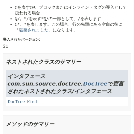
@
を表す
@@
。ブロックまたはインライン・タグの導入として
扱われる場合、
@/
。
*/
を表す
*@/
の一部として、
/
を表します
@*
。
*
を表します。この場合、行の先頭にある空白の後に
「破棄されました」
になります。
導入されたバージョン:
21
ネストされたクラスのサマリー
インタフェース
com.sun.source.doctree.
DocTree
で宣言
されたネストされたクラス/インタフェース
DocTree.Kind
メソッドのサマリー