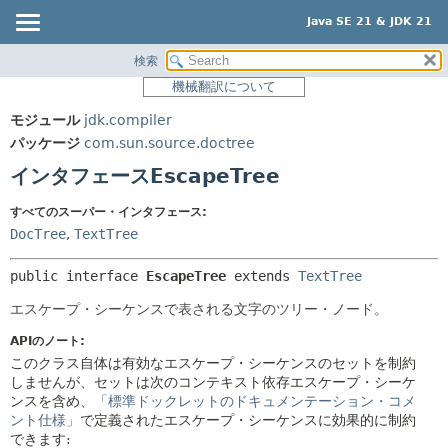
Java SE 21 & JDK 21
検索
概要
サマリー:
機械翻訳について
ネスト済
モジュール
モジュール
jdk.compiler
フィールド
パッケージ
パッケージ
com.sun.source.doctree
コンストラクタ
クラス
インタフェースEscapeTree
メソッド
使用
すべてのスーパー・インタフェース:
ツリー
詳細:
DocTree
,
TextTree
プレビュー
フィールド
public interface 
EscapeTree
 extends 
TextTree
新規
コンストラクタ
エスケープ・シーケンスで表される文字のツリー・ノード。
非推奨
メソッド
APIのノート:
索引
このクラス自体は有効なエスケープ・シーケンスのセットを制約
ヘルプ
しませんが、セットは次のコンテキスト依存エスケープ・シーケ
ンスを含め、
「標準ドックレットのドキュメンテーション・コメ
ント仕様」
で定義されたエスケープ・シーケンスに効果的に制約
できます: