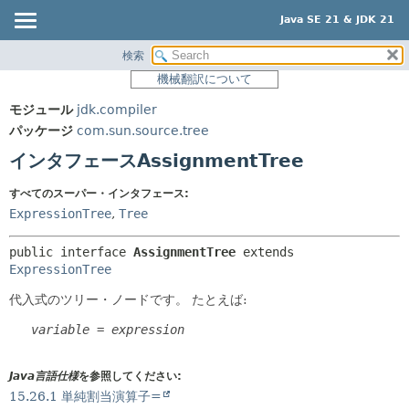
Java SE 21 & JDK 21
検索
概要
サマリー:
機械翻訳について
ネスト済
モジュール
モジュール
jdk.compiler
フィールド
パッケージ
パッケージ
com.sun.source.tree
コンストラクタ
クラス
インタフェースAssignmentTree
メソッド
使用
すべてのスーパー・インタフェース:
ツリー
詳細:
ExpressionTree
,
Tree
プレビュー
フィールド
public interface 
AssignmentTree
 extends 
新規
コンストラクタ
ExpressionTree
非推奨
メソッド
代入式のツリー・ノードです。
たとえば:
索引
variable
 = 
expression
ヘルプ
Java言語仕様
を参照してください:
15.26.1 単純割当演算子=