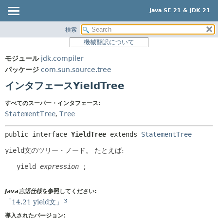
Java SE 21 & JDK 21
検索
概要
サマリー:
機械翻訳について
ネスト済
モジュール
モジュール
jdk.compiler
フィールド
パッケージ
パッケージ
com.sun.source.tree
コンストラクタ
クラス
インタフェースYieldTree
メソッド
使用
すべてのスーパー・インタフェース:
ツリー
詳細:
StatementTree
,
Tree
プレビュー
フィールド
public interface 
YieldTree
 extends 
StatementTree
新規
コンストラクタ
yield
文のツリー・ノード。
たとえば:
非推奨
メソッド
   yield 
expression
 ;

索引
ヘルプ
Java言語仕様
を参照してください:
「14.21 yield文」
導入されたバージョン: