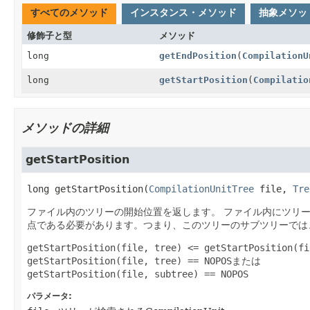
すべてのメソッド
インスタンス・メソッド
抽象メソッ
修飾子と型
メソッド
long
getEndPosition
(
CompilationU
long
getStartPosition
(
Compilatio
メソッドの詳細
getStartPosition
long
getStartPosition
(
CompilationUnitTree
 file, 
Tre
ファイル内のツリーの開始位置を返します。
ファイル内にツリ
点である必要があります。つまり、このツリーのサブツリーでは
getStartPosition(file, tree) <= getStartPosition(fi
getStartPosition(file, tree) == NOPOS
または
getStartPosition(file, subtree) == NOPOS
パラメータ: