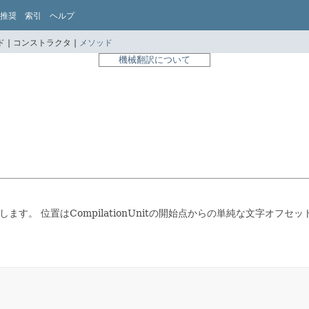
推奨
索引
ヘルプ
 |
コンストラクタ |
メソッド
機械翻訳について
供します。
位置はCompilationUnitの開始点からの単純な文字オ