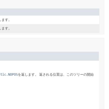
します。
します。
stic.NOPOS
を返します。
返される位置は、このツリーの開始