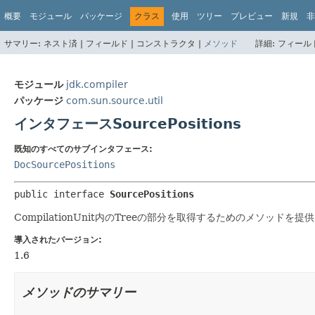
概要
モジュール
パッケージ
クラス
使用
ツリー
プレビュー
新規
非
サマリー:
ネスト済 |
フィールド |
コンストラクタ |
メソッド
詳細:
フィールド
モジュール
jdk.compiler
パッケージ
com.sun.source.util
インタフェースSourcePositions
既知のすべてのサブインタフェース:
DocSourcePositions
public interface 
SourcePositions
CompilationUnit内のTreeの部分を取得するためのメソッドを提
導入されたバージョン:
1.6
メソッドのサマリー