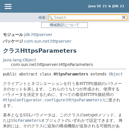
Java SE 21 & JDK 21
検索
概要
サマリー:
機械翻訳について
ネスト済
モジュール
モジュール
jdk.httpserver
フィールド
パッケージ
パッケージ
com.sun.net.httpserver
コンストラクタ
クラス
クラスHttpsParameters
メソッド
使用
java.lang.Object
ツリー
com.sun.net.httpserver.HttpsParameters
詳細:
プレビュー
フィールド
public abstract class 
HttpsParameters
extends 
Object
新規
コンストラクタ
クライアントとネゴシエーションを行う各HTTPS接続のパラメー
タのセットを表します。
これらのうち1つが作成され、使用する
非推奨
メソッド
パラメータを決定するために、すべての着信HTTPS接続用の
索引
HttpsConfigurator.configure(HttpsParameters)
に渡され
ます。
ヘルプ
基本となるSSLパラメータは、このクラスのset/getメソッド、ま
たは
SSLParameters
オブジェクトのいずれかで設定できます。
将
来的には、そのクラスに追加の構成機能が追加される可能性があ