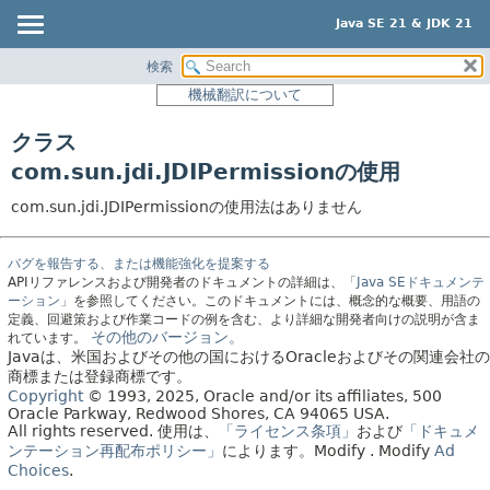
Java SE 21 & JDK 21
検索
概要
機械翻訳について
モジュール
クラス
パッケージ
com.sun.jdi.JDIPermissionの使用
クラス
com.sun.jdi.JDIPermissionの使用法はありません
使用
ツリー
バグを報告する、または機能強化を提案する
プレビュー
APIリファレンスおよび開発者のドキュメントの詳細は、
「Java SEドキュメンテ
ーション」
を参照してください。このドキュメントには、概念的な概要、用語の
新規
定義、回避策および作業コードの例を含む、より詳細な開発者向けの説明が含ま
その他のバージョン。
れています。
非推奨
Javaは、米国およびその他の国におけるOracleおよびその関連会社の
商標または登録商標です。
索引
Copyright
© 1993, 2025, Oracle and/or its affiliates, 500
ヘルプ
Oracle Parkway, Redwood Shores, CA 94065 USA.
All rights reserved.
使用は、
「ライセンス条項」
および
「ドキュメ
ンテーション再配布ポリシー」
によります。
Modify
. Modify
Ad
Choices
.