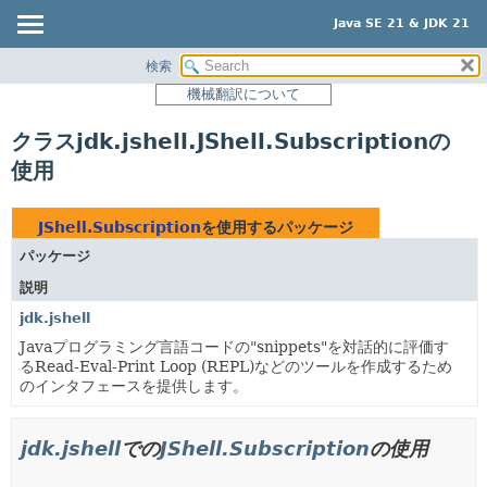
Java SE 21 & JDK 21
検索
概要
機械翻訳について
モジュール
クラスjdk.jshell.JShell.Subscriptionの
パッケージ
使用
クラス
使用
JShell.Subscription
を使用するパッケージ
ツリー
パッケージ
プレビュー
説明
新規
jdk.jshell
非推奨
Javaプログラミング言語コードの"snippets"を対話的に評価す
るRead-Eval-Print Loop (REPL)などのツールを作成するため
索引
のインタフェースを提供します。
ヘルプ
jdk.jshell
での
JShell.Subscription
の使用