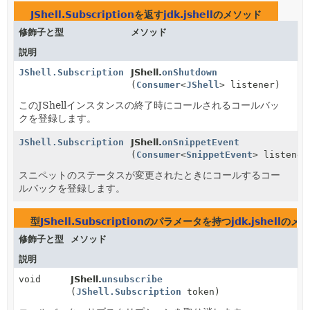
JShell.Subscription
を返す
jdk.jshell
のメソッド
修飾子と型
メソッド
説明
JShell.Subscription
JShell.
onShutdown
(
Consumer
<
JShell
> listener)
このJShellインスタンスの終了時にコールされるコールバッ
クを登録します。
JShell.Subscription
JShell.
onSnippetEvent
(
Consumer
<
SnippetEvent
> listener
スニペットのステータスが変更されたときにコールするコー
ルバックを登録します。
型
JShell.Subscription
のパラメータを持つ
jdk.jshell
のメソ
修飾子と型
メソッド
説明
void
JShell.
unsubscribe
(
JShell.Subscription
token)