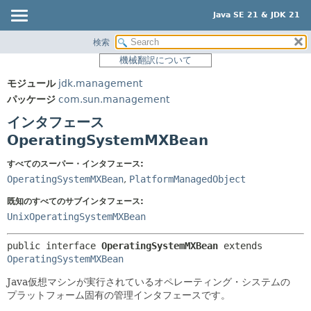
Java SE 21 & JDK 21
検索
概要
サマリー:
機械翻訳について
ネスト済
モジュール
モジュール
jdk.management
フィールド
パッケージ
パッケージ
com.sun.management
コンストラクタ
クラス
インタフェース
メソッド
使用
OperatingSystemMXBean
ツリー
詳細:
すべてのスーパー・インタフェース:
プレビュー
フィールド
OperatingSystemMXBean
,
PlatformManagedObject
新規
コンストラクタ
既知のすべてのサブインタフェース:
UnixOperatingSystemMXBean
非推奨
メソッド
索引
public interface 
OperatingSystemMXBean
 extends 
OperatingSystemMXBean
ヘルプ
Java仮想マシンが実行されているオペレーティング・システムの
プラットフォーム固有の管理インタフェースです。