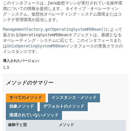
このインタフェースは、Java仮想マシンが実行されている操作環
境についての情報を提供します。
ネイティブ・オペレーティン
グ・システム、仮想化オペレーティング・システム環境またはコ
ンテナ管理環境が該当します。
ManagementFactory.getOperatingSystemMXBean()
によって
返される
OperatingSystemMXBean
オブジェクトは、基礎となる
オペレーティング・システムに応じて、このインタフェースまた
は
UnixOperatingSystemMXBean
インタフェースの実装クラスの
インスタンスです。
導入されたバージョン:
1.5
メソッドのサマリー
すべてのメソッド
インスタンス・メソッド
抽象メソッド
デフォルトのメソッド
推奨されていないメソッド
修飾子と型
メソッド