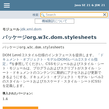
Java SE 21 & JDK 21
検索
概要
パッケージ:
機械翻訳について
説明
モジュール
モジュール
jdk.xml.dom
関連パッケージ
パッケージ
パッケージorg.w3c.dom.stylesheets
クラスとインタフェース
クラス
使用
パッケージ
org.w3c.dom.stylesheets
ツリー
DOM Level 2スタイル仕様のインタフェースを提供します。
「ド
キュメント・オブジェクト・モデル(DOM)レベル2スタイル指
プレビュー
定」
を参照してください。CSSモジュールおよびスタイル・シー
ト・モジュールは、プログラムおよびスクリプトがスタイル・シ
新規
ート・ドキュメントのコンテンツに動的にアクセスおよび更新で
非推奨
きるようにする、ドキュメント・オブジェクト・モデル・レベル2
のスタイル・シートおよびカスケード・スタイル・シート(CSS)
索引
を定義します。
ヘルプ
導入されたバージョン:
1.4