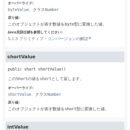
オーバーライド:
byteValue
、クラス
Number
戻り値:
このオブジェクトが表す数値を
byte
型に変換した値。
Java言語仕様
を参照してください:
5.1.3 プリミティブ・コンバージョンの解説
shortValue
public
short
shortValue
()
この
Short
の値を
short
として返します。
オーバーライド:
shortValue
、クラス
Number
戻り値:
このオブジェクトが表す数値を
short
型に変換した値。
intValue