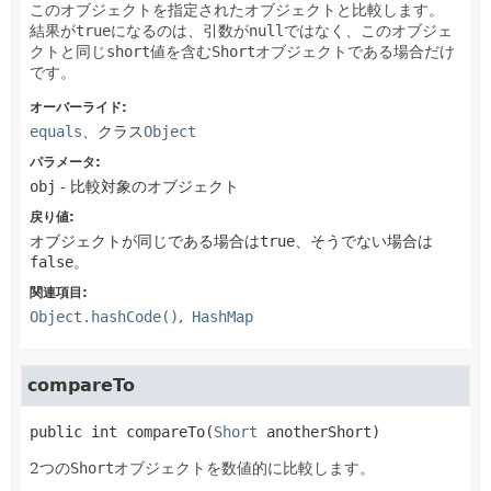
このオブジェクトを指定されたオブジェクトと比較します。
結果が
true
になるのは、引数が
null
ではなく、このオブジェ
クトと同じ
short
値を含む
Short
オブジェクトである場合だけ
です。
オーバーライド:
equals
、クラス
Object
パラメータ:
obj
- 比較対象のオブジェクト
戻り値:
オブジェクトが同じである場合は
true
、そうでない場合は
false
。
関連項目:
Object.hashCode()
HashMap
compareTo
public
int
compareTo
(
Short
 anotherShort)
2つの
Short
オブジェクトを数値的に比較します。