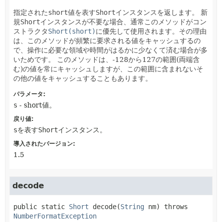
指定された
short
値を表す
Short
インスタンスを返します。
新
規
Short
インスタンスが不要な場合、通常このメソッドがコン
ストラクタ
Short(short)
に優先して使用されます。その理由
は、このメソッドが頻繁に要求される値をキャッシュするの
で、操作に必要な領域や時間がはるかに少なくて済む場合が多
いためです。
このメソッドは、-128から127の範囲(両端含
む)の値を常にキャッシュしますが、この範囲に含まれないそ
の他の値をキャッシュすることもあります。
パラメータ:
s
- short値。
戻り値:
s
を表す
Short
インスタンス。
導入されたバージョン:
1.5
decode
public static
Short
decode
(
String
 nm)
 throws 
NumberFormatException