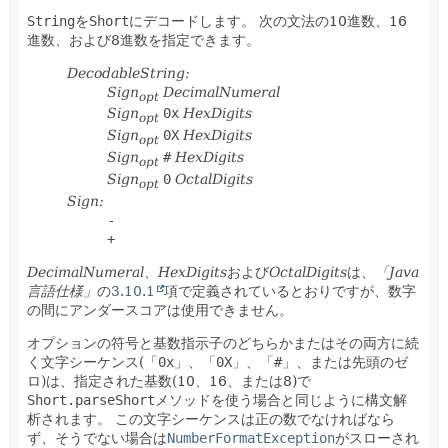
String
を
Short
にデコードします。
次の文法の10進数、16
進数、および8進数を指定できます。
DecodableString:
Sign
DecimalNumeral
opt
Sign
0x
HexDigits
opt
Sign
0X
HexDigits
opt
Sign
#
HexDigits
opt
Sign
0
OctalDigits
opt
Sign:
-
+
DecimalNumeral
、
HexDigits
および
OctalDigits
は、
「Java
言語仕様」
の
3.10.1
項で定義されているとおりですが、数字
の間にアンダースコアは使用できません。
オプションの符号と基数指示子のどちらかまたはその両方に続
く文字シーケンス(「
0x
」、「
0X
」、「
#
」、または先頭のゼ
ロ)は、指定された基数(10、16、または8)で
Short.parseShort
メソッドを使う場合と同じように構文解
析されます。
この文字シーケンスは正の数でなければなら
ず、そうでない場合は
NumberFormatException
がスローされ