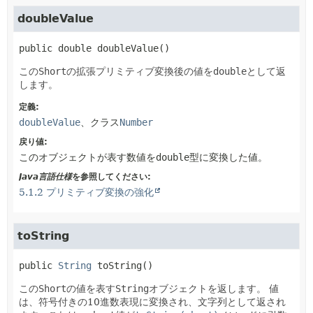
doubleValue
public
double
doubleValue
()
この
Short
の拡張プリミティブ変換後の値を
double
として返
します。
定義:
doubleValue
、クラス
Number
戻り値:
このオブジェクトが表す数値を
double
型に変換した値。
Java言語仕様
を参照してください:
5.1.2 プリミティブ変換の強化
toString
public
String
toString
()
この
Short
の値を表す
String
オブジェクトを返します。
値
は、符号付きの10進数表現に変換され、文字列として返され