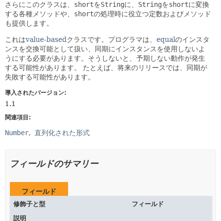
さらにこのクラスは、
short
を
String
に、
String
を
short
に変換
する各種メソッドや、
short
の処理時に役立つ定数およびメソッド
も提供します。
これは
value-based
クラスです。プログラマは、
equal
のインスタ
ンスを交換可能として扱い、同期にインスタンスを使用しないよ
うにする必要があります。そうしないと、予期しない動作が発生
する可能性があります。
たとえば、将来のリリースでは、同期が
失敗する可能性があります。
導入されたバージョン:
1.1
関連項目:
Number
直列化された形式
フィールドのサマリー
フィールド
修飾子と型
フィールド
説明