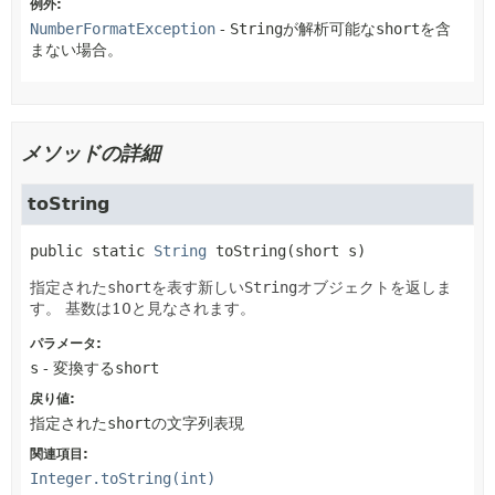
例外:
NumberFormatException
-
String
が解析可能な
short
を含
まない場合。
メソッドの詳細
toString
public static
String
toString
(short s)
指定された
short
を表す新しい
String
オブジェクトを返しま
す。
基数は10と見なされます。
パラメータ:
s
- 変換する
short
戻り値:
指定された
short
の文字列表現
関連項目:
Integer.toString(int)