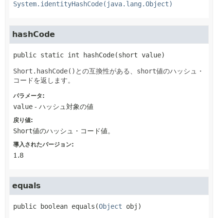
System.identityHashCode(java.lang.Object)
hashCode
public static
int
hashCode
(short value)
Short.hashCode()
との互換性がある、
short
値のハッシュ・
コードを返します。
パラメータ:
value
- ハッシュ対象の値
戻り値:
Short
値のハッシュ・コード値。
導入されたバージョン:
1.8
equals
public
boolean
equals
(
Object
 obj)