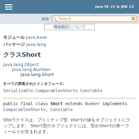
Java SE 22 & JDK 22
検索
概要
サマリー:
機械翻訳について
ネスト済
モジュール
モジュール
java.base
フィールド
パッケージ
パッケージ
java.lang
コンストラクタ
クラス
クラスShort
メソッド
使用
java.lang.Object
ツリー
java.lang.Number
詳細:
java.lang.Short
プレビュー
フィールド
すべての実装されたインタフェース:
新規
コンストラクタ
Serializable
,
Comparable
<
Short
>
,
Constable
非推奨
メソッド
public final class 
Short
extends 
Number
 implements 
索引
Comparable
<
Short
>, 
Constable
ヘルプ
Short
クラスは、プリミティブ型
short
の値をオブジェクトにラ
ップします。
Short
型のオブジェクトには、型が
short
の単一フ
ィールドが含まれます。