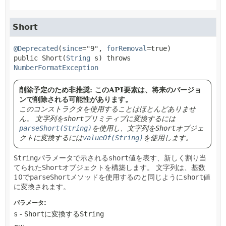
Short
@Deprecated
(
since
="9", 
forRemoval
=true) 
public
Short
(
String
 s)
 throws 
NumberFormatException
削除予定のため非推奨: このAPI要素は、将来のバージョ
ンで削除される可能性があります。
このコンストラクタを使用することはほとんどありませ
ん。
文字列を
short
プリミティブに変換するには
parseShort(String)
を使用し、文字列を
Short
オブジェ
クトに変換するには
valueOf(String)
を使用します。
String
パラメータで示される
short
値を表す、新しく割り当
てられた
Short
オブジェクトを構築します。
文字列は、基数
10で
parseShort
メソッドを使用するのと同じように
short
値
に変換されます。
パラメータ:
s
-
Short
に変換する
String