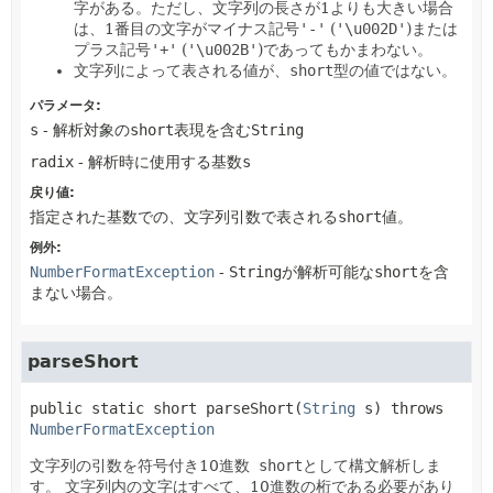
字がある。ただし、文字列の長さが1よりも大きい場合
は、1番目の文字がマイナス記号
'-'
(
'\u002D'
)または
プラス記号
'+'
(
'\u002B'
)であってもかまわない。
文字列によって表される値が、
short
型の値ではない。
パラメータ:
s
- 解析対象の
short
表現を含む
String
radix
- 解析時に使用する基数
s
戻り値:
指定された基数での、文字列引数で表される
short
値。
例外:
NumberFormatException
-
String
が解析可能な
short
を含
まない場合。
parseShort
public static
short
parseShort
(
String
 s)
 throws 
NumberFormatException
文字列の引数を符号付き10進数
short
として構文解析しま
す。
文字列内の文字はすべて、10進数の桁である必要があり