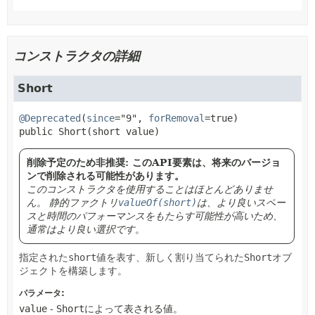
コンストラクタの詳細
Short
@Deprecated
(
since
="9", 
forRemoval
=true) 
public
Short
(short value)
削除予定のため非推奨: このAPI要素は、将来のバージョ
ンで削除される可能性があります。
このコンストラクタを使用することはほとんどありませ
ん。
静的ファクトリ
valueOf(short)
は、より良いスペー
スと時間のパフォーマンスをもたらす可能性が高いため、
通常はより良い選択です。
指定された
short
値を表す、新しく割り当てられた
Short
オブ
ジェクトを構築します。
パラメータ:
value
-
Short
によって表される値。