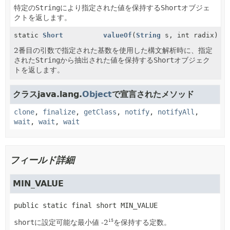
特定の
String
により指定された値を保持する
Short
オブジェ
クトを返します。
static
Short
valueOf
(
String
s, int radix)
2番目の引数で指定された基数を使用した構文解析時に、指定
された
String
から抽出された値を保持する
Short
オブジェク
トを返します。
クラスjava.lang.
Object
で宣言されたメソッド
clone
,
finalize
,
getClass
,
notify
,
notifyAll
,
wait
,
wait
,
wait
フィールド詳細
MIN_VALUE
public static final
short
MIN_VALUE
short
に設定可能な最小値 -2
を保持する定数。
15