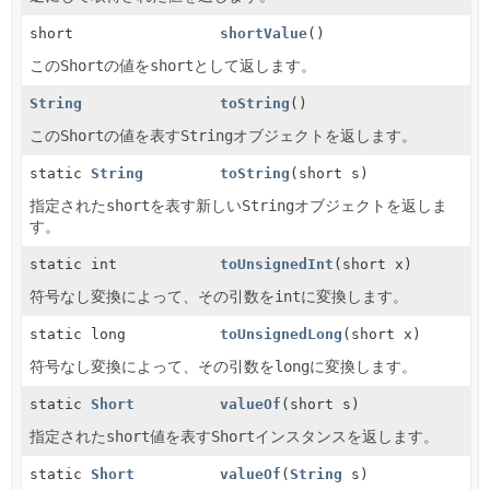
short
shortValue
()
この
Short
の値を
short
として返します。
String
toString
()
この
Short
の値を表す
String
オブジェクトを返します。
static
String
toString
(short s)
指定された
short
を表す新しい
String
オブジェクトを返しま
す。
static int
toUnsignedInt
(short x)
符号なし変換によって、その引数を
int
に変換します。
static long
toUnsignedLong
(short x)
符号なし変換によって、その引数を
long
に変換します。
static
Short
valueOf
(short s)
指定された
short
値を表す
Short
インスタンスを返します。
static
Short
valueOf
(
String
s)