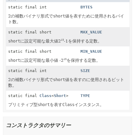
static final int
BYTES
2の補数バイナリ形式で
short
値を表すために使用されるバイ
ト数。
static final short
MAX_VALUE
short
に設定可能な最大値2
-1を保持する定数。
15
static final short
MIN_VALUE
short
に設定可能な最小値 -2
を保持する定数。
15
static final int
SIZE
2の補数バイナリ形式で
short
値を表すのに使用されるビット
数。
static final
Class
<
Short
>
TYPE
プリミティブ型
short
を表す
Class
インスタンス。
コンストラクタのサマリー