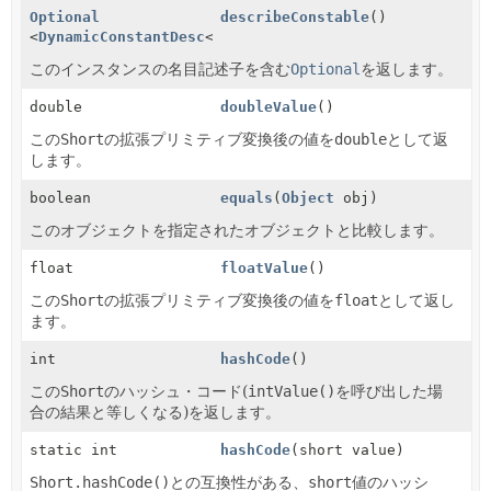
Optional
describeConstable
()
<
DynamicConstantDesc
<
Short
>>
このインスタンスの名目記述子を含む
Optional
を返します。
double
doubleValue
()
この
Short
の拡張プリミティブ変換後の値を
double
として返
します。
boolean
equals
(
Object
obj)
このオブジェクトを指定されたオブジェクトと比較します。
float
floatValue
()
この
Short
の拡張プリミティブ変換後の値を
float
として返し
ます。
int
hashCode
()
この
Short
のハッシュ・コード(
intValue()
を呼び出した場
合の結果と等しくなる)を返します。
static int
hashCode
(short value)
Short.hashCode()
との互換性がある、
short
値のハッシ