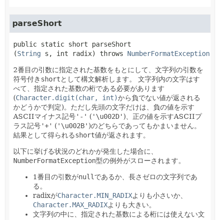
parseShort
public static
short
parseShort
(
String
 s, int radix)
 throws 
NumberFormatException
2番目の引数に指定された基数をもとにして、文字列の引数を
符号付き
short
として構文解析します。
文字列内の文字はす
べて、指定された基数の桁である必要があります
(
Character.digit(char, int)
から負でない値が返される
かどうかで判定)。ただし先頭の文字だけは、負の値を示す
ASCIIマイナス記号
'-'
(
'\u002D'
)、正の値を示すASCIIプ
ラス記号
'+'
(
'\u002B'
)のどちらであってもかまいません。
結果として得られる
short
値が返されます。
以下に挙げる状況のどれかが発生した場合に、
NumberFormatException
型の例外がスローされます。
1番目の引数が
null
であるか、長さゼロの文字列であ
る。
radixが
Character.MIN_RADIX
よりも小さいか、
Character.MAX_RADIX
よりも大きい。
文字列の中に、指定された基数による桁には使えない文