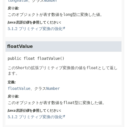
longValue
、クラス
Number
戻り値:
このオブジェクトが表す数値を
long
型に変換した値。
Java言語仕様
を参照してください:
5.1.2 プリミティブ変換の強化
floatValue
public
float
floatValue
()
この
Short
の拡張プリミティブ変換後の値を
float
として返し
ます。
定義:
floatValue
、クラス
Number
戻り値:
このオブジェクトが表す数値を
float
型に変換した値。
Java言語仕様
を参照してください:
5.1.2 プリミティブ変換の強化