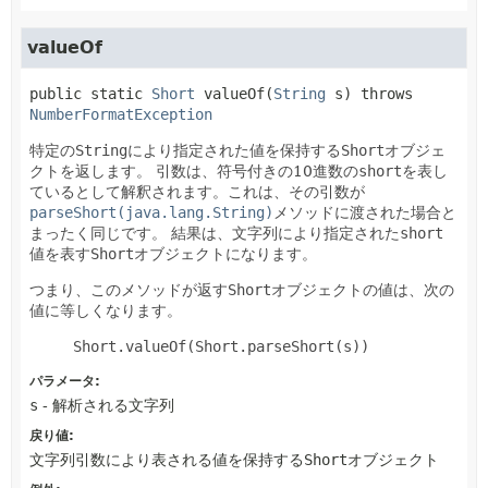
valueOf
public static
Short
valueOf
(
String
 s)
 throws 
NumberFormatException
特定の
String
により指定された値を保持する
Short
オブジェ
クトを返します。
引数は、符号付きの10進数の
short
を表し
ているとして解釈されます。これは、その引数が
parseShort(java.lang.String)
メソッドに渡された場合と
まったく同じです。
結果は、文字列により指定された
short
値を表す
Short
オブジェクトになります。
つまり、このメソッドが返す
Short
オブジェクトの値は、次の
値に等しくなります。
Short.valueOf(Short.parseShort(s))
パラメータ:
s
- 解析される文字列
戻り値:
文字列引数により表される値を保持する
Short
オブジェクト