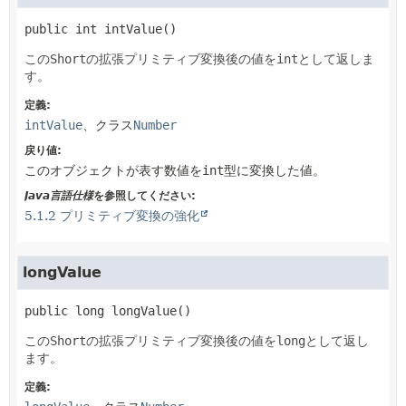
public
int
intValue
()
この
Short
の拡張プリミティブ変換後の値を
int
として返しま
す。
定義:
intValue
、クラス
Number
戻り値:
このオブジェクトが表す数値を
int
型に変換した値。
Java言語仕様
を参照してください:
5.1.2 プリミティブ変換の強化
longValue
public
long
longValue
()
この
Short
の拡張プリミティブ変換後の値を
long
として返し
ます。
定義: