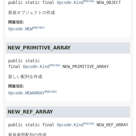
public static final
Opcode.Kind
NEW_OBJECT
PREVIEW
新規オブジェクトの作成
関連項目:
Opcode.NEW
PREVIEW
NEW_PRIMITIVE_ARRAY
public static 
final
Opcode.Kind
NEW_PRIMITIVE_ARRAY
PREVIEW
新しい配列を作成
関連項目:
Opcode.NEWARRAY
PREVIEW
NEW_REF_ARRAY
public static final
Opcode.Kind
NEW_REF_ARRAY
PREVIEW
新規参照配列の作成