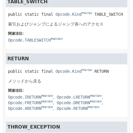
TABLE_SWITCH
public static final
Opcode.Kind
TABLE_SWITCH
PREVIEW
索引およびジャンプによるジャンプ表へのアクセス
関連項目:
Opcode.TABLESWITCH
PREVIEW
RETURN
public static final
Opcode.Kind
RETURN
PREVIEW
メソッドから戻る
関連項目:
Opcode.IRETURN
Opcode.LRETURN
PREVIEW
PREVIEW
Opcode.FRETURN
Opcode.DRETURN
PREVIEW
PREVIEW
Opcode.ARETURN
Opcode.RETURN
PREVIEW
PREVIEW
THROW_EXCEPTION