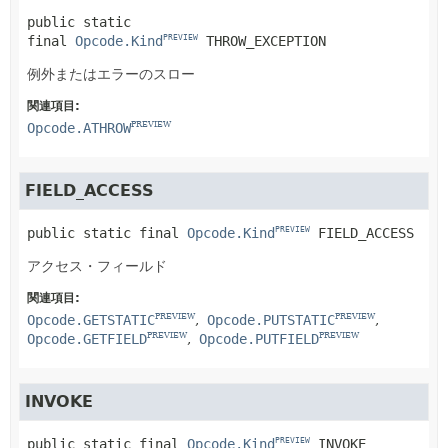
public static 
final
Opcode.Kind
THROW_EXCEPTION
PREVIEW
例外またはエラーのスロー
関連項目:
Opcode.ATHROW
PREVIEW
FIELD_ACCESS
public static final
Opcode.Kind
FIELD_ACCESS
PREVIEW
アクセス・フィールド
関連項目:
Opcode.GETSTATIC
Opcode.PUTSTATIC
PREVIEW
PREVIEW
Opcode.GETFIELD
Opcode.PUTFIELD
PREVIEW
PREVIEW
INVOKE
public static final
Opcode.Kind
INVOKE
PREVIEW