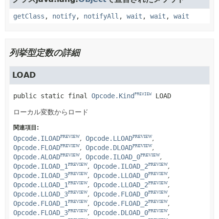
getClass
,
notify
,
notifyAll
,
wait
,
wait
,
wait
列挙型定数の詳細
LOAD
public static final
Opcode.Kind
LOAD
PREVIEW
ローカル変数からロード
関連項目:
Opcode.ILOAD
Opcode.LLOAD
PREVIEW
PREVIEW
Opcode.FLOAD
Opcode.DLOAD
PREVIEW
PREVIEW
Opcode.ALOAD
Opcode.ILOAD_0
PREVIEW
PREVIEW
Opcode.ILOAD_1
Opcode.ILOAD_2
PREVIEW
PREVIEW
Opcode.ILOAD_3
Opcode.LLOAD_0
PREVIEW
PREVIEW
Opcode.LLOAD_1
Opcode.LLOAD_2
PREVIEW
PREVIEW
Opcode.LLOAD_3
Opcode.FLOAD_0
PREVIEW
PREVIEW
Opcode.FLOAD_1
Opcode.FLOAD_2
PREVIEW
PREVIEW
Opcode.FLOAD_3
Opcode.DLOAD_0
PREVIEW
PREVIEW