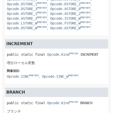
Opcode.DSTORE_1
Opcode.DSTORE_2
PREVIEW
PREVIEW
Opcode.DSTORE_3
Opcode.ASTORE_0
PREVIEW
PREVIEW
Opcode.ASTORE_1
Opcode.ASTORE_2
PREVIEW
PREVIEW
Opcode.ASTORE_3
Opcode.ISTORE_W
PREVIEW
PREVIEW
Opcode.LSTORE_W
Opcode.FSTORE_W
PREVIEW
PREVIEW
Opcode.DSTORE_W
Opcode.ASTORE_W
PREVIEW
PREVIEW
INCREMENT
public static final
Opcode.Kind
INCREMENT
PREVIEW
増分ローカル変数
関連項目:
Opcode.IINC
Opcode.IINC_W
PREVIEW
PREVIEW
BRANCH
public static final
Opcode.Kind
BRANCH
PREVIEW
ブランチ