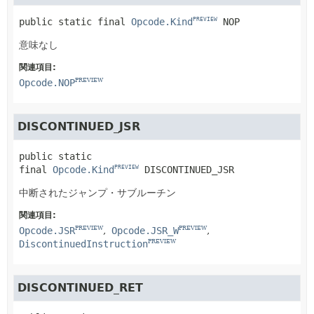
public static final
Opcode.Kind
NOP
PREVIEW
意味なし
関連項目:
Opcode.NOP
PREVIEW
DISCONTINUED_JSR
public static 
final
Opcode.Kind
DISCONTINUED_JSR
PREVIEW
中断されたジャンプ・サブルーチン
関連項目:
Opcode.JSR
Opcode.JSR_W
PREVIEW
PREVIEW
DiscontinuedInstruction
PREVIEW
DISCONTINUED_RET