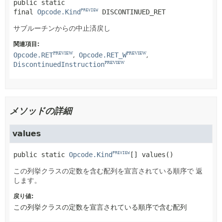
public static 
final
Opcode.Kind
DISCONTINUED_RET
PREVIEW
サブルーチンからの中止済戻し
関連項目:
Opcode.RET
Opcode.RET_W
PREVIEW
PREVIEW
DiscontinuedInstruction
PREVIEW
メソッドの詳細
values
public static
Opcode.Kind
[]
values
()
PREVIEW
この列挙クラスの定数を含む配列を宣言されている順序で 返
します。
戻り値:
この列挙クラスの定数を宣言されている順序で含む配列