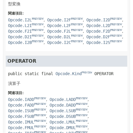
型変換
関連項目:
Opcode.I2L
Opcode.I2F
Opcode.I2D
PREVIEW
PREVIEW
PREVIEW
Opcode.L2I
Opcode.L2F
Opcode.L2D
PREVIEW
PREVIEW
PREVIEW
Opcode.F2I
Opcode.F2L
Opcode.F2D
PREVIEW
PREVIEW
PREVIEW
Opcode.D2I
Opcode.D2L
Opcode.D2F
PREVIEW
PREVIEW
PREVIEW
Opcode.I2B
Opcode.I2C
Opcode.I2S
PREVIEW
PREVIEW
PREVIEW
OPERATOR
public static final
Opcode.Kind
OPERATOR
PREVIEW
演算子
関連項目:
Opcode.IADD
Opcode.LADD
PREVIEW
PREVIEW
Opcode.FADD
Opcode.DADD
PREVIEW
PREVIEW
Opcode.ISUB
Opcode.LSUB
PREVIEW
PREVIEW
Opcode.FSUB
Opcode.DSUB
PREVIEW
PREVIEW
Opcode.IMUL
Opcode.LMUL
PREVIEW
PREVIEW
Opcode.FMUL
Opcode.DMUL
PREVIEW
PREVIEW
PREVIEW
PREVIEW