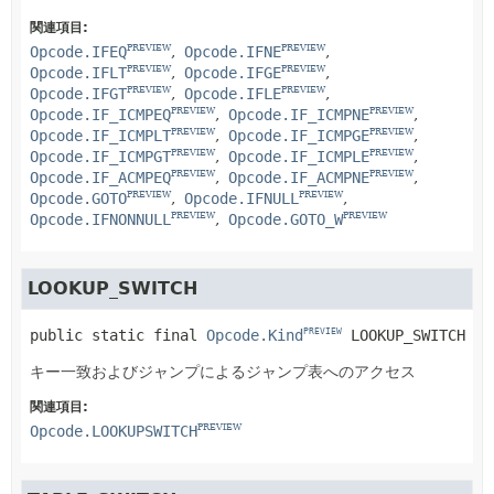
関連項目:
Opcode.IFEQ
Opcode.IFNE
PREVIEW
PREVIEW
Opcode.IFLT
Opcode.IFGE
PREVIEW
PREVIEW
Opcode.IFGT
Opcode.IFLE
PREVIEW
PREVIEW
Opcode.IF_ICMPEQ
Opcode.IF_ICMPNE
PREVIEW
PREVIEW
Opcode.IF_ICMPLT
Opcode.IF_ICMPGE
PREVIEW
PREVIEW
Opcode.IF_ICMPGT
Opcode.IF_ICMPLE
PREVIEW
PREVIEW
Opcode.IF_ACMPEQ
Opcode.IF_ACMPNE
PREVIEW
PREVIEW
Opcode.GOTO
Opcode.IFNULL
PREVIEW
PREVIEW
Opcode.IFNONNULL
Opcode.GOTO_W
PREVIEW
PREVIEW
LOOKUP_SWITCH
public static final
Opcode.Kind
LOOKUP_SWITCH
PREVIEW
キー一致およびジャンプによるジャンプ表へのアクセス
関連項目:
Opcode.LOOKUPSWITCH
PREVIEW