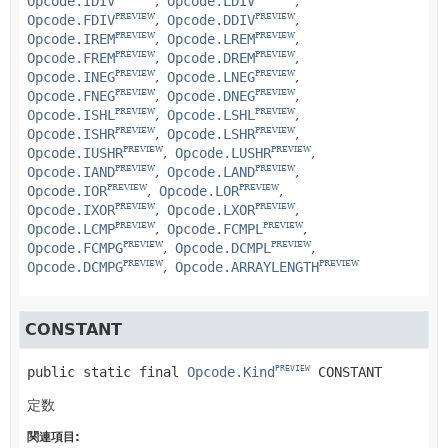
Opcode.IDIV
Opcode.LDIV
Opcode.FDIV
Opcode.DDIV
PREVIEW
PREVIEW
Opcode.IREM
Opcode.LREM
PREVIEW
PREVIEW
Opcode.FREM
Opcode.DREM
PREVIEW
PREVIEW
Opcode.INEG
Opcode.LNEG
PREVIEW
PREVIEW
Opcode.FNEG
Opcode.DNEG
PREVIEW
PREVIEW
Opcode.ISHL
Opcode.LSHL
PREVIEW
PREVIEW
Opcode.ISHR
Opcode.LSHR
PREVIEW
PREVIEW
Opcode.IUSHR
Opcode.LUSHR
PREVIEW
PREVIEW
Opcode.IAND
Opcode.LAND
PREVIEW
PREVIEW
Opcode.IOR
Opcode.LOR
PREVIEW
PREVIEW
Opcode.IXOR
Opcode.LXOR
PREVIEW
PREVIEW
Opcode.LCMP
Opcode.FCMPL
PREVIEW
PREVIEW
Opcode.FCMPG
Opcode.DCMPL
PREVIEW
PREVIEW
Opcode.DCMPG
Opcode.ARRAYLENGTH
PREVIEW
PREVIEW
CONSTANT
public static final
Opcode.Kind
CONSTANT
PREVIEW
定数
関連項目: