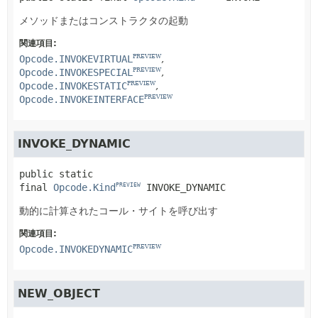
メソッドまたはコンストラクタの起動
関連項目:
Opcode.INVOKEVIRTUAL
PREVIEW
Opcode.INVOKESPECIAL
PREVIEW
Opcode.INVOKESTATIC
PREVIEW
Opcode.INVOKEINTERFACE
PREVIEW
INVOKE_DYNAMIC
public static 
final
Opcode.Kind
INVOKE_DYNAMIC
PREVIEW
動的に計算されたコール・サイトを呼び出す
関連項目:
Opcode.INVOKEDYNAMIC
PREVIEW
NEW_OBJECT