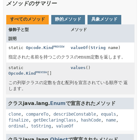
メソッドのサマリー
すべてのメソッド
静的メソッド
具象メソッド
修飾子と型
メソッド
説明
PREVIEW
valueOf
(
String
name)
static
Opcode.Kind
指定された名前を持つこのクラスのenum定数を返します。
static
values
()
PREVIEW
Opcode.Kind
[]
この列挙クラスの定数を含む配列を宣言されている順序で 返
します。
クラスjava.lang.
Enum
で宣言されたメソッド
clone
,
compareTo
,
describeConstable
,
equals
,
finalize
,
getDeclaringClass
,
hashCode
,
name
,
ordinal
,
toString
,
valueOf
クラスjava.lang.
Object
で宣言されたメソッド