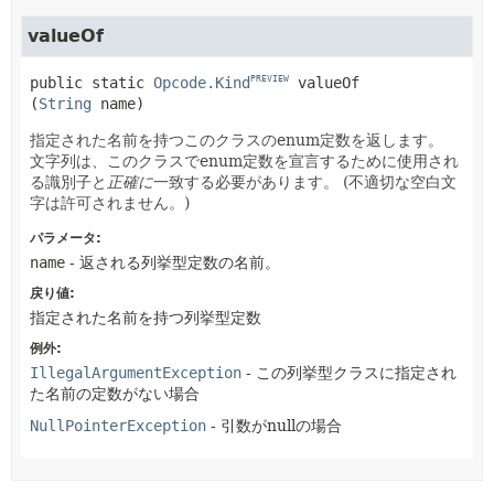
valueOf
public static
Opcode.Kind
valueOf
PREVIEW
(
String
 name)
指定された名前を持つこのクラスのenum定数を返します。
文字列は、このクラスでenum定数を宣言するために使用され
る識別子と
正確に
一致する必要があります。
(不適切な空白文
字は許可されません。)
パラメータ:
name
- 返される列挙型定数の名前。
戻り値:
指定された名前を持つ列挙型定数
例外:
IllegalArgumentException
- この列挙型クラスに指定され
た名前の定数がない場合
NullPointerException
- 引数がnullの場合