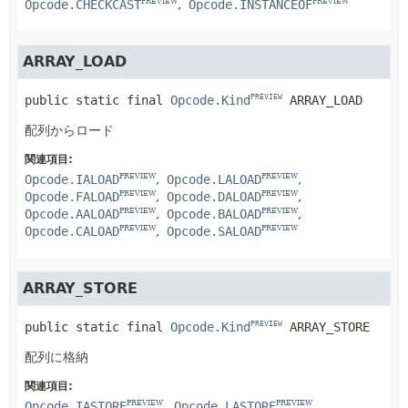
Opcode.CHECKCAST
Opcode.INSTANCEOF
PREVIEW
PREVIEW
ARRAY_LOAD
public static final
Opcode.Kind
ARRAY_LOAD
PREVIEW
配列からロード
関連項目:
Opcode.IALOAD
Opcode.LALOAD
PREVIEW
PREVIEW
Opcode.FALOAD
Opcode.DALOAD
PREVIEW
PREVIEW
Opcode.AALOAD
Opcode.BALOAD
PREVIEW
PREVIEW
Opcode.CALOAD
Opcode.SALOAD
PREVIEW
PREVIEW
ARRAY_STORE
public static final
Opcode.Kind
ARRAY_STORE
PREVIEW
配列に格納
関連項目:
Opcode.IASTORE
Opcode.LASTORE
PREVIEW
PREVIEW