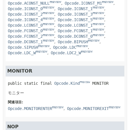
Opcode.ACONST_NULL
Opcode.ICONST_M1
PREVIEW
PREVIEW
Opcode.ICONST_0
Opcode.ICONST_1
PREVIEW
PREVIEW
Opcode.ICONST_2
Opcode.ICONST_3
PREVIEW
PREVIEW
Opcode.ICONST_4
Opcode.ICONST_5
PREVIEW
PREVIEW
Opcode.LCONST_0
Opcode.LCONST_1
PREVIEW
PREVIEW
Opcode.FCONST_0
Opcode.FCONST_1
PREVIEW
PREVIEW
Opcode.FCONST_2
Opcode.DCONST_0
PREVIEW
PREVIEW
Opcode.DCONST_1
Opcode.BIPUSH
PREVIEW
PREVIEW
Opcode.SIPUSH
Opcode.LDC
PREVIEW
PREVIEW
Opcode.LDC_W
Opcode.LDC2_W
PREVIEW
PREVIEW
MONITOR
public static final
Opcode.Kind
MONITOR
PREVIEW
モニター
関連項目:
Opcode.MONITORENTER
Opcode.MONITOREXIT
PREVIEW
PREVIEW
NOP