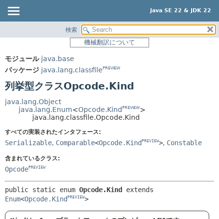
Java SE 22 & JDK 22
検索
概要
サマリー:
機械翻訳について
ネスト済
モジュール
モジュール
java.base
列挙型定数
パッケージ
パッケージ
java.lang.classfile
PREVIEW
フィールド
クラス
列挙型クラスOpcode.Kind
メソッド
使用
java.lang.Object
ツリー
java.lang.Enum
<
Opcode.Kind
>
PREVIEW
詳細:
java.lang.classfile.Opcode.Kind
プレビュー
列挙型定数
すべての実装されたインタフェース:
新規
フィールド
Serializable
,
Comparable
<
Opcode.Kind
>
,
Constable
PREVIEW
非推奨
メソッド
含まれているクラス:
索引
Opcode
PREVIEW
ヘルプ
public static enum 
Opcode.Kind
extends 
Enum
<
Opcode.Kind
>
PREVIEW