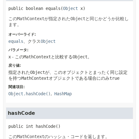
public
boolean
equals
(
Object
 x)
この
MathContext
が指定された
Object
と同じかどうか比較し
ます。
オーバーライド:
equals
、クラス
Object
パラメータ:
x
- この
MathContext
と比較する
Object
。
戻り値:
指定された
Object
が、このオブジェクトとまったく同じ設定
を持つ
MathContext
オブジェクトである場合にのみ
true
関連項目:
Object.hashCode()
HashMap
hashCode
public
int
hashCode
()
この
MathContext
のハッシュ・コードを返します。