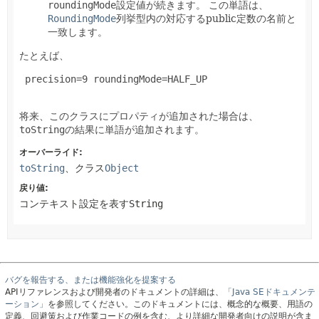
roundingMode
設定値が続きます。
この単語は、
RoundingMode
列挙型内の対応するpublic定数の名前と
一致します。
たとえば、
 precision=9 roundingMode=HALF_UP

将来、このクラスにプロパティが追加された場合は、
toString
の結果に単語が追加されます。
オーバーライド:
toString
、クラス
Object
戻り値:
コンテキスト設定を表す
String
バグを報告する、または機能強化を提案する
APIリファレンスおよび開発者のドキュメントの詳細は、
「Java SEドキュメンテ
ーション」
を参照してください。このドキュメントには、概念的な概要、用語の
定義、回避策および作業コードの例を含む、より詳細な開発者向けの説明が含ま