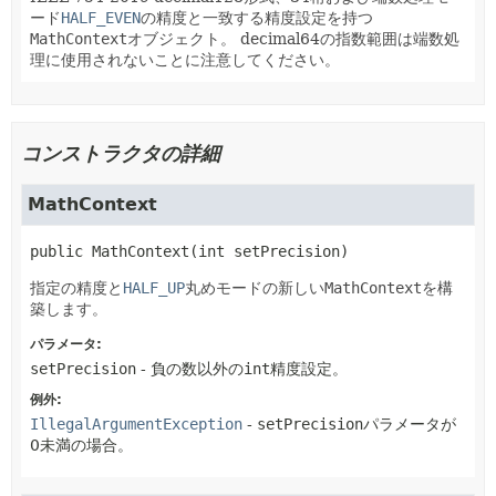
ード
HALF_EVEN
の精度と一致する精度設定を持つ
MathContext
オブジェクト。
decimal64の指数範囲は端数処
理に使用されないことに注意してください。
コンストラクタの詳細
MathContext
public
MathContext
(int setPrecision)
指定の精度と
HALF_UP
丸めモードの新しい
MathContext
を構
築します。
パラメータ:
setPrecision
- 負の数以外の
int
精度設定。
例外:
IllegalArgumentException
-
setPrecision
パラメータが
0未満の場合。