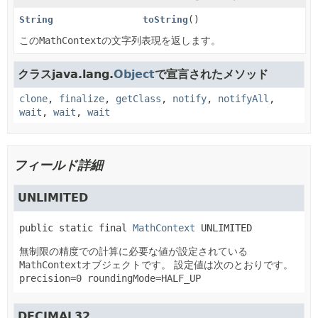
String
toString
()
この
MathContext
の文字列表現を返します。
クラスjava.lang.
Object
で宣言されたメソッド
clone
,
finalize
,
getClass
,
notify
,
notifyAll
,
wait
,
wait
,
wait
フィールド詳細
UNLIMITED
public static final
MathContext
UNLIMITED
無制限の精度での計算に必要な値が設定されている
MathContext
オブジェクトです。
設定値は次のとおりです。
precision=0 roundingMode=HALF_UP
DECIMAL32