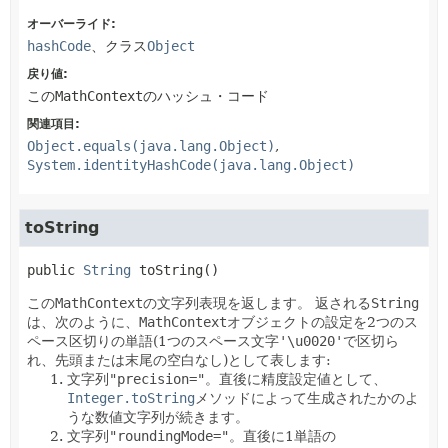
オーバーライド:
hashCode
、クラス
Object
戻り値:
この
MathContext
のハッシュ・コード
関連項目:
Object.equals(java.lang.Object)
System.identityHashCode(java.lang.Object)
toString
public
String
toString
()
この
MathContext
の文字列表現を返します。
返される
String
は、次のように、
MathContext
オブジェクトの設定を2つのス
ペース区切りの単語(1つのスペース文字
'\u0020'
で区切ら
れ、先頭または末尾の空白なし)として表します:
文字列
"precision="
。直後に精度設定値として、
Integer.toString
メソッドによって生成されたかのよ
うな数値文字列が続きます。
文字列
"roundingMode="
。直後に1単語の