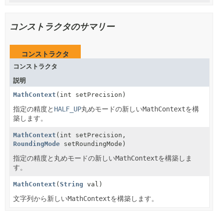
コンストラクタのサマリー
コンストラクタ
コンストラクタ
説明
MathContext
(int setPrecision)
指定の精度と
HALF_UP
丸めモードの新しい
MathContext
を構
築します。
MathContext
(int setPrecision,
RoundingMode
setRoundingMode)
指定の精度と丸めモードの新しい
MathContext
を構築しま
す。
MathContext
(
String
val)
文字列から新しい
MathContext
を構築します。