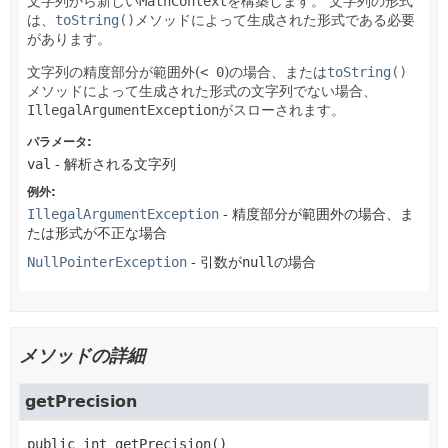
文字列から新しい
MathContext
を構築します。
文字列の形式
は、
toString()
メソッドによって生成された形式である必要
があります。
文字列の精度部分が範囲外(
< 0
)の場合、または
toString()
メソッドによって生成された形式の文字列でない場合、
IllegalArgumentException
がスローされます。
パラメータ:
val
- 解析される文字列
例外:
IllegalArgumentException
- 精度部分が範囲外の場合、ま
たは形式が不正な場合
NullPointerException
- 引数が
null
の場合
メソッドの詳細
getPrecision
public
int
getPrecision
()