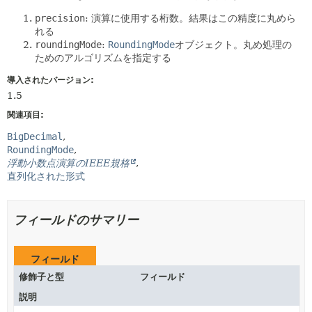
precision
: 演算に使用する桁数。結果はこの精度に丸めら
れる
roundingMode
:
RoundingMode
オブジェクト。丸め処理の
ためのアルゴリズムを指定する
導入されたバージョン:
1.5
関連項目:
BigDecimal
RoundingMode
浮動小数点演算のIEEE規格
直列化された形式
フィールドのサマリー
フィールド
修飾子と型
フィールド
説明