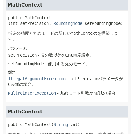
MathContext
public
MathContext
(int setPrecision, 
RoundingMode
 setRoundingMode)
指定の精度と丸めモードの新しい
MathContext
を構築しま
す。
パラメータ:
setPrecision
- 負の数以外の
int
精度設定。
setRoundingMode
- 使用する丸めモード。
例外:
IllegalArgumentException
-
setPrecision
パラメータが
0未満の場合。
NullPointerException
- 丸めモード引数が
null
の場合
MathContext
public
MathContext
(
String
 val)