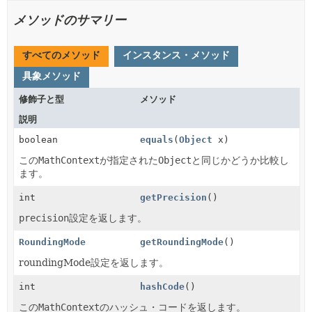
メソッドのサマリー
すべてのメソッド
インスタンス・メソッド
具象メソッド
修飾子と型
メソッド
説明
boolean
equals
(
Object
x)
この
MathContext
が指定された
Object
と同じかどうか比較し
ます。
int
getPrecision
()
precision
設定を返します。
RoundingMode
getRoundingMode
()
roundingMode設定を返します。
int
hashCode
()
この
MathContext
のハッシュ・コードを返します。