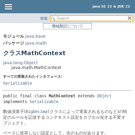
Java SE 22 & JDK 22
検索
概要
サマリー:
機械翻訳について
ネスト済
モジュール
モジュール
java.base
フィールド
パッケージ
パッケージ
java.math
コンストラクタ
クラス
クラスMathContext
メソッド
使用
java.lang.Object
ツリー
java.math.MathContext
詳細:
プレビュー
すべての実装されたインタフェース:
フィールド
Serializable
新規
コンストラクタ
非推奨
メソッド
public final class 
MathContext
extends 
Object
implements 
Serializable
索引
数値演算子(
BigDecimal
クラスによって実装されるものなど)の特
ヘルプ
定のルールを記述するコンテキスト設定をカプセル化する不変オ
ブジェクト。
ベースに依存しない設定として、次のものがあります。