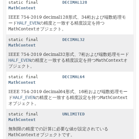
static final
DECIMAL128
MathContext
IEEE 754-2019 decimal128形式、34桁および端数処理モ
ード
HALF_EVEN
の精度と一致する精度設定を持つ
MathContext
オブジェクト。
static final
DECIMAL32
MathContext
IEEE 754-2019 decimal32形式、7桁および端数処理モード
HALF_EVEN
の精度と一致する精度設定を持つ
MathContext
オ
ブジェクト。
static final
DECIMAL64
MathContext
IEEE 754-2019 decimal64形式、16桁および端数処理モー
ド
HALF_EVEN
の精度と一致する精度設定を持つ
MathContext
オブジェクト。
static final
UNLIMITED
MathContext
無制限の精度での計算に必要な値が設定されている
MathContext
オブジェクトです。