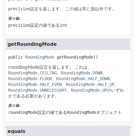
precision
設定を返します。
この値は常に負以外です。
戻り値:
precision
設定の値である
int
getRoundingMode
public
RoundingMode
getRoundingMode
()
roundingMode設定を返します。
これは、
RoundingMode.CEILING
、
RoundingMode.DOWN
、
RoundingMode.FLOOR
、
RoundingMode.HALF_DOWN
、
RoundingMode.HALF_EVEN
、
RoundingMode.HALF_UP
、
RoundingMode.UNNECESSARY
、
RoundingMode.UP
のいずれ
かである必要があります。
戻り値:
roundingMode
設定の値である
RoundingMode
オブジェクト
equals