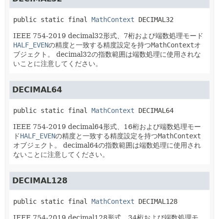
public static final
MathContext
DECIMAL32
IEEE 754-2019 decimal32形式、7桁および端数処理モード
HALF_EVEN
の精度と一致する精度設定を持つ
MathContext
オ
ブジェクト。
decimal32の指数範囲は端数処理に使用されな
いことに注意してください。
DECIMAL64
public static final
MathContext
DECIMAL64
IEEE 754-2019 decimal64形式、16桁および端数処理モー
ド
HALF_EVEN
の精度と一致する精度設定を持つ
MathContext
オブジェクト。
decimal64の指数範囲は端数処理に使用され
ないことに注意してください。
DECIMAL128
public static final
MathContext
DECIMAL128
IEEE 754-2019 decimal128形式、34桁および端数処理モ