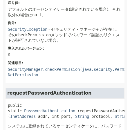
戻り値:
デフォルトのオーセンティケータ(設定されている場合)、それ
以外の場合は
null
。
例外:
SecurityException
- セキュリティ・マネージャが存在し、
その
checkPermission
メソッドでパスワード認証のリクエス
トが許可されていない場合。
導入されたバージョン:
9
関連項目:
SecurityManager.checkPermission(java.security.Permis
NetPermission
requestPasswordAuthentication
public 
static
PasswordAuthentication
requestPasswordAuthent
(
InetAddress
 addr, int port, 
String
 protocol, 
String
システムに登録されているオーセンティケータに、パスワード