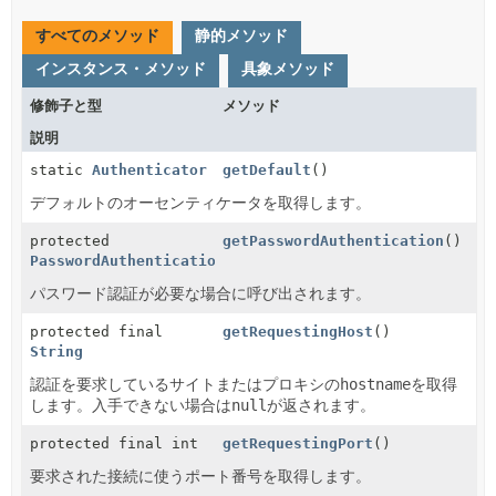
すべてのメソッド
静的メソッド
インスタンス・メソッド
具象メソッド
修飾子と型
メソッド
説明
static
Authenticator
getDefault
()
デフォルトのオーセンティケータを取得します。
protected
getPasswordAuthentication
()
PasswordAuthentication
パスワード認証が必要な場合に呼び出されます。
protected final
getRequestingHost
()
String
認証を要求しているサイトまたはプロキシの
hostname
を取得
します。入手できない場合は
null
が返されます。
protected final int
getRequestingPort
()
要求された接続に使うポート番号を取得します。