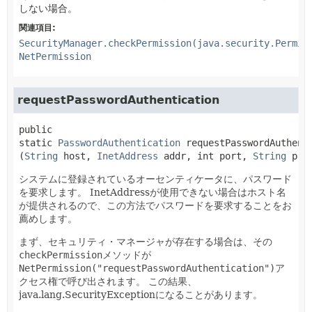
しない場合。
関連項目:
SecurityManager.checkPermission(java.security.Permis
NetPermission
requestPasswordAuthentication
public 
static
PasswordAuthentication
requestPasswordAuthent
(
String
 host, 
InetAddress
 addr, int port, 
String
 pro
システムに登録されているオーセンティケータに、パスワード
を要求します。
InetAddressが使用できない場合はホスト名
が提供されるので、この方法でパスワードを要求することをお
薦めします。
まず、セキュリティ・マネージャが存在する場合は、その
checkPermission
メソッドが
NetPermission("requestPasswordAuthentication")
ア
クセス権で呼び出されます。
この結果、
java.lang.SecurityExceptionになることがあります。