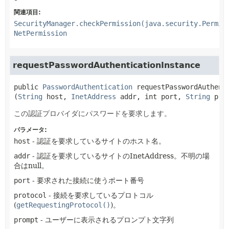
関連項目:
SecurityManager.checkPermission(java.security.Permis
NetPermission
requestPasswordAuthenticationInstance
public
PasswordAuthentication
requestPasswordAuthent
(
String
 host, 
InetAddress
 addr, int port, 
String
 pro
この認証プロバイダにパスワードを要求します。
パラメータ:
host
- 認証を要求しているサイトのホスト名。
addr
- 認証を要求しているサイトのInetAddress。不明の場
合はnull。
port
- 要求された接続に使うポート番号
protocol
- 接続を要求しているプロトコル
(
getRequestingProtocol()
)。
prompt
- ユーザーに表示されるプロンプト文字列