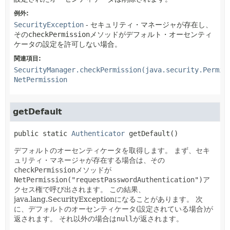
例外:
SecurityException
- セキュリティ・マネージャが存在し、
その
checkPermission
メソッドがデフォルト・オーセンティ
ケータの設定を許可しない場合。
関連項目:
SecurityManager.checkPermission(java.security.Permis
NetPermission
getDefault
public static
Authenticator
getDefault
()
デフォルトのオーセンティケータを取得します。
まず、セキ
ュリティ・マネージャが存在する場合は、その
checkPermission
メソッドが
NetPermission("requestPasswordAuthentication")
ア
クセス権で呼び出されます。
この結果、
java.lang.SecurityExceptionになることがあります。
次
に、デフォルトのオーセンティケータ(設定されている場合)が
返されます。
それ以外の場合は
null
が返されます。