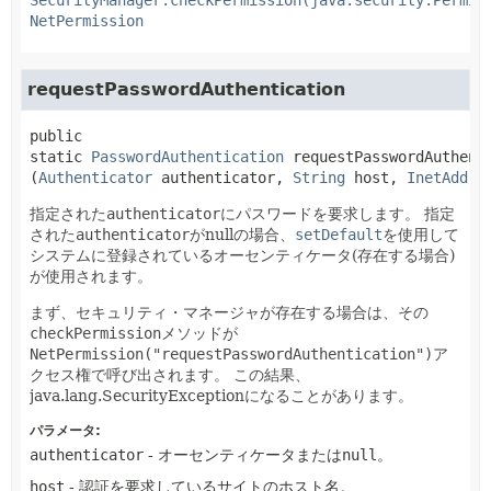
NetPermission
requestPasswordAuthentication
public 
static
PasswordAuthentication
requestPasswordAuthent
(
Authenticator
 authenticator, 
String
 host, 
InetAddre
指定された
authenticator
にパスワードを要求します。
指定
された
authenticator
がnullの場合、
setDefault
を使用して
システムに登録されているオーセンティケータ(存在する場合)
が使用されます。
まず、セキュリティ・マネージャが存在する場合は、その
checkPermission
メソッドが
NetPermission("requestPasswordAuthentication")
ア
クセス権で呼び出されます。
この結果、
java.lang.SecurityExceptionになることがあります。
パラメータ:
authenticator
- オーセンティケータまたは
null
。
host
- 認証を要求しているサイトのホスト名。