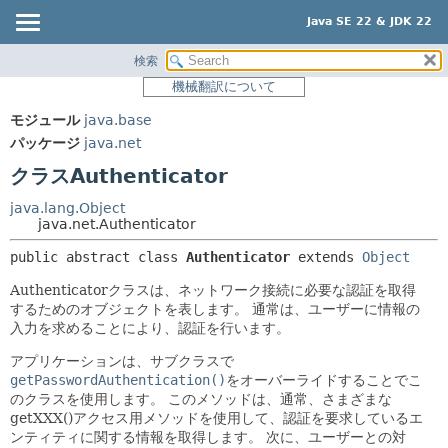
Java SE 22 & JDK 22
検索
概要
サマリー:
機械翻訳について
ネスト済
モジュール
モジュール
java.base
フィールド
パッケージ
パッケージ
java.net
コンストラクタ
クラス
クラスAuthenticator
メソッド
使用
java.lang.Object
ツリー
java.net.Authenticator
詳細:
プレビュー
フィールド
public abstract class 
Authenticator
extends 
Object
新規
コンストラクタ
Authenticatorクラスは、ネットワーク接続に必要な認証を取得
するためのオブジェクトを表します。
通常は、ユーザーに情報の
非推奨
メソッド
入力を求めることにより、認証を行います。
索引
アプリケーションは、サブクラスで
ヘルプ
getPasswordAuthentication()
をオーバーライドすることでこ
のクラスを使用します。
このメソッドは、通常、さまざまな
getXXX()アクセス用メソッドを使用して、認証を要求しているエ
ンティティに関する情報を取得します。
次に、ユーザーとの対