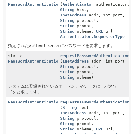
PasswordAuthentication
(
Authenticator
authenticator,
String
host,
InetAddress
addr, int port,
String
protocol,
String
prompt,
String
scheme,
URL
url,
Authenticator.RequestorType
req
指定された
authenticator
にパスワードを要求します。
static
requestPasswordAuthentication
PasswordAuthentication
(
InetAddress
addr, int port,
String
protocol,
String
prompt,
String
scheme)
システムに登録されているオーセンティケータに、パスワー
ドを要求します。
PasswordAuthentication
requestPasswordAuthenticationI
(
String
host,
InetAddress
addr, int port,
String
protocol,
String
prompt,
String
scheme,
URL
url,