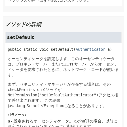
サブクラスが呼び出すためのコンストラクタ。
メソッドの詳細
setDefault
public static
void
setDefault
(
Authenticator
 a)
オーセンティケータを設定します。このオーセンティケータ
は、プロキシ・サーバーまたはHTTPサーバーからオーセンテ
ィケータを要求されたときに、ネットワーク・コードが使いま
す。
まず、セキュリティ・マネージャが存在する場合は、その
checkPermission
メソッドが
NetPermission("setDefaultAuthenticator")
アクセス権
で呼び出されます。
この結果、
java.lang.SecurityExceptionになることがあります。
パラメータ:
a
- 設定されるオーセンティケータ。
aが
null
の場合、以前に
設定されたオーセンティケータは削除されます。