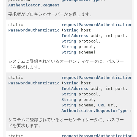
Authenticator.RequestorType
要求者がプロキシかサーバーかを返します。
static
requestPasswordAuthentication
PasswordAuthentication
(
String
host,
InetAddress
addr, int port,
String
protocol,
String
prompt,
String
scheme)
システムに登録されているオーセンティケータに、パスワー
ドを要求します。
static
requestPasswordAuthentication
PasswordAuthentication
(
String
host,
InetAddress
addr, int port,
String
protocol,
String
prompt,
String
scheme,
URL
url,
Authenticator.RequestorType
req
システムに登録されているオーセンティケータに、パスワー
ドを要求します。
static
requestPasswordAuthentication