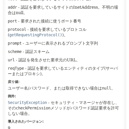
addr
- 認証を要求しているサイトのInetAddress。不明の場
合はnull。
port
- 要求された接続に使うポート番号
protocol
- 接続を要求しているプロトコル
(
getRequestingProtocol()
)。
prompt
- ユーザーに表示されるプロンプト文字列
scheme
- 認証スキーム
url
- 認証を発生させた要求元のURL。
reqType
- 認証を要求しているエンティティのタイプ(サーバ
ーまたはプロキシ)。
戻り値:
ユーザー名/パスワード、または取得できない場合は
null
。
例外:
SecurityException
- セキュリティ・マネージャが存在し、
その
checkPermission
メソッドがパスワード認証要求を許可
しない場合。
導入されたバージョン:
9