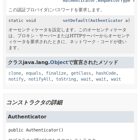
Authenticator.RequestorType
req
この認証プロバイダにパスワードを要求します。
static void
setDefault
(
Authenticator
a)
オーセンティケータを設定します。このオーセンティケータ
は、プロキシ・サーバーまたはHTTPサーバーからオーセンテ
ィケータを要求されたときに、ネットワーク・コードが使い
ます。
クラスjava.lang.
Object
で宣言されたメソッド
clone
,
equals
,
finalize
,
getClass
,
hashCode
,
notify
,
notifyAll
,
toString
,
wait
,
wait
,
wait
コンストラクタの詳細
Authenticator
public
Authenticator
()