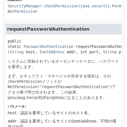
SecurityManager.checkPermission(java.security.Permis
NetPermission
requestPasswordAuthentication
public 
static
PasswordAuthentication
requestPasswordAuthent
(
String
 host, 
InetAddress
 addr, int port, 
String
 pro
システムに登録されているオーセンティケータに、パスワード
を要求します。
まず、セキュリティ・マネージャが存在する場合は、その
checkPermission
メソッドが
NetPermission("requestPasswordAuthentication")
ア
クセス権で呼び出されます。
この結果、
java.lang.SecurityExceptionになることがあります。
パラメータ:
host
- 認証を要求しているサイトのホスト名。
addr
- 認証を要求しているサイトのInetAddress。不明の場
合はnull。