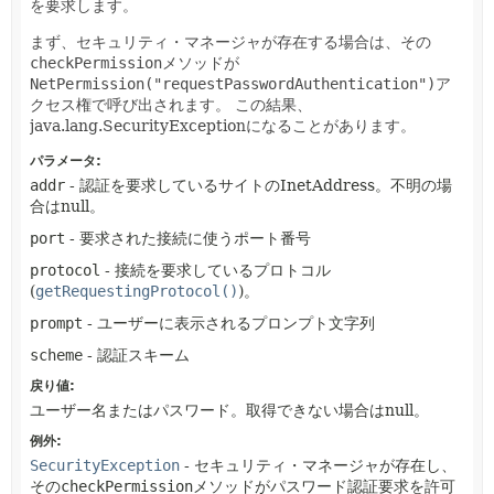
を要求します。
まず、セキュリティ・マネージャが存在する場合は、その
checkPermission
メソッドが
NetPermission("requestPasswordAuthentication")
ア
クセス権で呼び出されます。
この結果、
java.lang.SecurityExceptionになることがあります。
パラメータ:
addr
- 認証を要求しているサイトのInetAddress。不明の場
合はnull。
port
- 要求された接続に使うポート番号
protocol
- 接続を要求しているプロトコル
(
getRequestingProtocol()
)。
prompt
- ユーザーに表示されるプロンプト文字列
scheme
- 認証スキーム
戻り値:
ユーザー名またはパスワード。取得できない場合はnull。
例外:
SecurityException
- セキュリティ・マネージャが存在し、
その
checkPermission
メソッドがパスワード認証要求を許可