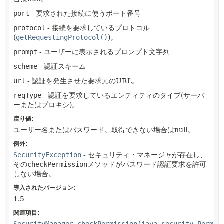
port
- 要求された接続に使うポート番号
protocol
- 接続を要求しているプロトコル
(
getRequestingProtocol()
)。
prompt
- ユーザーに表示されるプロンプト文字列
scheme
- 認証スキーム
url
- 認証を発生させた要求元のURL。
reqType
- 認証を要求しているエンティティのタイプ(サーバ
ーまたはプロキシ)。
戻り値:
ユーザー名またはパスワード。取得できない場合はnull。
例外:
SecurityException
- セキュリティ・マネージャが存在し、
その
checkPermission
メソッドがパスワード認証要求を許可
しない場合。
導入されたバージョン:
1.5
関連項目:
SecurityManager.checkPermission(java.security.Permis