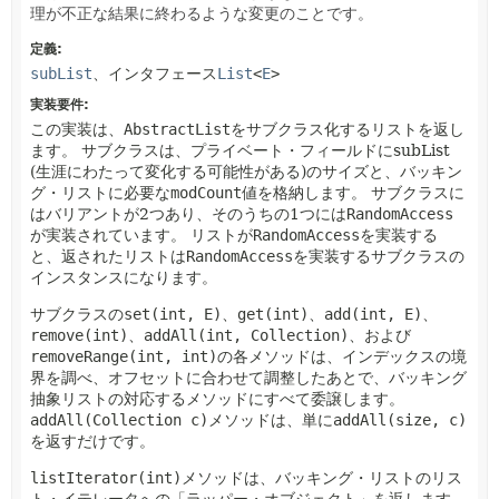
理が不正な結果に終わるような変更のことです。
定義:
subList
、インタフェース
List
<
E
>
実装要件:
この実装は、
AbstractList
をサブクラス化するリストを返し
ます。
サブクラスは、プライベート・フィールドにsubList
(生涯にわたって変化する可能性がある)のサイズと、バッキン
グ・リストに必要な
modCount
値を格納します。
サブクラスに
はバリアントが2つあり、そのうちの1つには
RandomAccess
が実装されています。
リストが
RandomAccess
を実装する
と、返されたリストは
RandomAccess
を実装するサブクラスの
インスタンスになります。
サブクラスの
set(int, E)
、
get(int)
、
add(int, E)
、
remove(int)
、
addAll(int, Collection)
、および
removeRange(int, int)
の各メソッドは、インデックスの境
界を調べ、オフセットに合わせて調整したあとで、バッキング
抽象リストの対応するメソッドにすべて委譲します。
addAll(Collection c)
メソッドは、単に
addAll(size, c)
を返すだけです。
listIterator(int)
メソッドは、バッキング・リストのリス
ト・イテレータへの「ラッパー・オブジェクト」を返します。