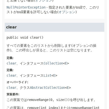
と互換でない場合(
オプション
)
NullPointerException
- 指定された要素がnullで、このリ
ストがnull要素を許可しない場合(
オプション
)
clear
public
void
clear
()
すべての要素をこのリストから削除します(オプションの操
作)。
この呼出しが戻ると、このリストは空になります。
定義:
clear
、インタフェース
Collection
<
E
>
定義:
clear
、インタフェース
List
<
E
>
オーバーライド:
clear
、クラス
AbstractCollection
<
E
>
実装要件:
この実装では
removeRange(0, size())
を呼び出します。
この実装は、
remove(int index)
または
removeRange(int