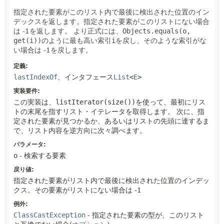
指定された要素がこのリスト内で最後に検出された位置のイン
デックスを返します。指定された要素がこのリストにない場合
は -1を返します。
より正式には、
Objects.equals(o,
get(i))
のように最も高い索引
i
を戻し、そのような索引がな
い場合は -1を戻します。
定義:
lastIndexOf
、インタフェース
List
<
E
>
実装要件:
この実装は、
listIterator(size())
を使って、最初にリス
トの末尾を指すリスト・イテレータを取得します。
次に、指
定された要素が見つかるか、あるいはリストの先頭に達するま
で、リスト内容を逆方向に次々調べます。
パラメータ:
o
- 検索する要素
戻り値:
指定された要素がリスト内で最後に検出された位置のインデッ
クス。その要素がリストにない場合は -1
例外:
ClassCastException
- 指定された要素の型が、このリスト