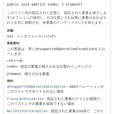
public
void
add
(int index, 
E
 element)
このリスト内の指定された位置に、指定された要素を挿入しま
す(オプションの操作)。
その位置とそれ以降に要素があればそ
れらを右に移動させ、各要素のインデックスに1を加えます。
定義:
add
、インタフェース
List
<
E
>
実装要件:
この実装は、常に
UnsupportedOperationException
をスロ
ーします。
パラメータ:
index
- 指定の要素が挿入される位置のインデックス
element
- 挿入される要素
例外:
UnsupportedOperationException
-
add
オペレーションが
このリストでサポートされない場合
ClassCastException
- 指定された要素のクラスが原因で、
このリストにその要素を追加できない場合
NullPointerException
- 指定された要素がnullで、このリ