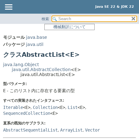
Java SE 22 & JDK 22
検索
概要
サマリー:
機械翻訳について
ネスト済
モジュール
モジュール
java.base
フィールド
パッケージ
パッケージ
java.util
コンストラクタ
クラス
クラスAbstractList<E>
メソッド
使用
java.lang.Object
ツリー
java.util.AbstractCollection
<E>
詳細:
java.util.AbstractList<E>
プレビュー
フィールド
型パラメータ:
新規
コンストラクタ
E
- このリスト内に存在する要素の型
非推奨
メソッド
すべての実装されたインタフェース:
索引
Iterable
<E>
,
Collection
<E>
,
List
<E>
,
SequencedCollection
<E>
ヘルプ
直系の既知のサブクラス:
AbstractSequentialList
,
ArrayList
,
Vector