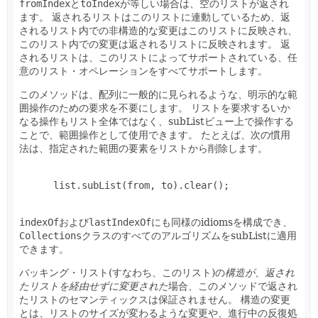
fromIndex
と
toIndex
が等しい場合は、空のリストが返され
ます。
返されるリストはこのリストに連動しているため、返
されるリスト内での非構造的な変更はこのリストに反映され、
このリスト内での変更は返されるリストに反映されます。
返
されるリストは、このリストによってサポートされている、任
意のリスト・オペレーションをすべてサポートします。
このメソッドは、配列に一般的に見られるような、明示的な範
囲操作のための要求を不要にします。
リストを要求するいか
なる操作もリスト全体ではなく、subListビュー上で操作する
ことで、範囲操作として使用できます。
たとえば、次の慣用
法は、指定された範囲の要素をリストから削除します。
      list.subList(from, to).clear();

indexOf
および
lastIndexOf
にも同様のidiomsを構成でき、
Collections
クラスのすべてのアルゴリズムをsubListに適用
できます。
バッキング・リスト(すなわち、このリスト)の
構造が、返され
たリストを経由せずに変更された
場合、このメソッドで返され
たリストのセマンティックスは保証されません。
構造の変更
とは、リストのサイズが変わるような変更や、進行中の反復処