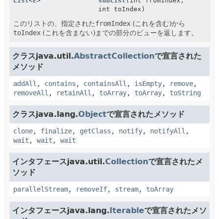
List
<
E
>
subList
(int fromIndex,
int toIndex)
このリストの、指定された
fromIndex
(これを含む)から
toIndex
(これを含まない)までの部分のビューを返します。
クラスjava.util.
AbstractCollection
で宣言された
メソッド
addAll
,
contains
,
containsAll
,
isEmpty
,
remove
,
removeAll
,
retainAll
,
toArray
,
toArray
,
toString
クラスjava.lang.
Object
で宣言されたメソッド
clone
,
finalize
,
getClass
,
notify
,
notifyAll
,
wait
,
wait
,
wait
インタフェースjava.util.
Collection
で宣言されたメ
ソッド
parallelStream
,
removeIf
,
stream
,
toArray
インタフェースjava.lang.
Iterable
で宣言されたメソ