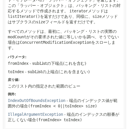
この「ラッパー・オブジェクト」は、バッキング・リストの対
応するメソッドで作成されます。
iterator
メソッドは
listIterator()
を返すだけであり、同様に、
size
メソッド
はサブクラスの
size
フィールドを返すだけです。
すべてのメソッドは、最初に、バッキング・リストの実際の
modCount
がその要求された値に等しいかを調べ、そうでない
場合は
ConcurrentModificationException
をスローしま
す。
パラメータ:
fromIndex
- subListの下端点(これを含む)
toIndex
- subListの上端点(これを含まない)
戻り値:
このリスト内の指定された範囲のビュー
例外:
IndexOutOfBoundsException
- 端点のインデックス値が範
囲外の場合
(fromIndex < 0||toIndex> size)
IllegalArgumentException
- 端点のインデックスの順番が
正しくない場合
(fromIndex> toIndex)