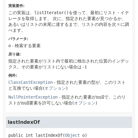
実装要件:
この実装は、
listIterator()
を使って、最初にリスト・イテ
レータを取得します。
次に、指定された要素が見つかるか、
あるいはリストの末尾に達するまで、リストの内容を次々に調
べます。
パラメータ:
o
- 検索する要素
戻り値:
指定された要素がリスト内で最初に検出された位置のインデッ
クス。その要素がリストにない場合は -1
例外:
ClassCastException
- 指定された要素の型が、このリスト
と互換でない場合(
オプション
)
NullPointerException
- 指定された要素がnullで、このリ
ストがnull要素を許可しない場合(
オプション
)
lastIndexOf
public
int
lastIndexOf
(
Object
 o)