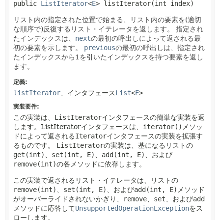
public
ListIterator
<
E
>
listIterator
(int index)
リスト内の指定された位置で始まる、リスト内の要素を(適切
な順序で)反復するリスト・イテレータを返します。
指定され
たインデックスは、
next
の最初の呼出しによって返される最
初の要素を示します。
previous
の最初の呼出しは、指定され
たインデックスから1を引いたインデックスを持つ要素を返し
ます。
定義:
listIterator
、インタフェース
List
<
E
>
実装要件:
この実装は、
ListIterator
インタフェースの簡単な実装を返
します。ListIteratorインタフェースは、
iterator()
メソッ
ドによって返される
Iterator
インタフェースの実装を拡張す
るものです。
ListIterator
の実装は、基になるリストの
get(int)
、
set(int, E)
、
add(int, E)
、および
remove(int)
の各メソッドに依存します。
この実装で返されるリスト・イテレータは、リストの
remove(int)
、
set(int, E)
、および
add(int, E)
メソッド
がオーバーライドされないかぎり、
remove
、
set
、および
add
メソッドに応答して
UnsupportedOperationException
をス
ローします。