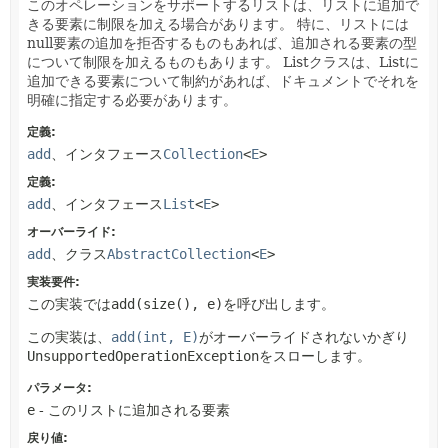
このオペレーションをサポートするリストは、リストに追加で
きる要素に制限を加える場合があります。
特に、リストには
null要素の追加を拒否するものもあれば、追加される要素の型
について制限を加えるものもあります。
Listクラスは、Listに
追加できる要素について制約があれば、ドキュメントでそれを
明確に指定する必要があります。
定義:
add
、インタフェース
Collection
<
E
>
定義:
add
、インタフェース
List
<
E
>
オーバーライド:
add
、クラス
AbstractCollection
<
E
>
実装要件:
この実装では
add(size(), e)
を呼び出します。
この実装は、
add(int, E)
がオーバーライドされないかぎり
UnsupportedOperationException
をスローします。
パラメータ:
e
- このリストに追加される要素
戻り値: