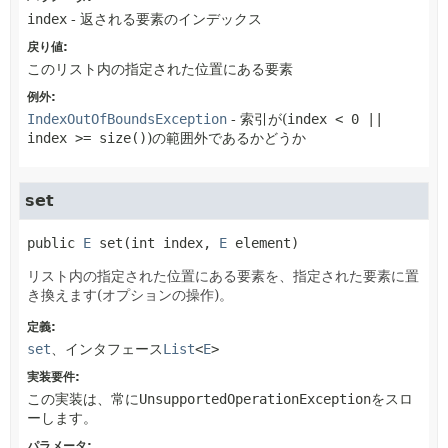
index
- 返される要素のインデックス
戻り値:
このリスト内の指定された位置にある要素
例外:
IndexOutOfBoundsException
- 索引が(
index < 0 ||
index >= size()
)の範囲外であるかどうか
set
public
E
set
(int index, 
E
 element)
リスト内の指定された位置にある要素を、指定された要素に置
き換えます(オプションの操作)。
定義:
set
、インタフェース
List
<
E
>
実装要件:
この実装は、常に
UnsupportedOperationException
をスロ
ーします。
パラメータ: