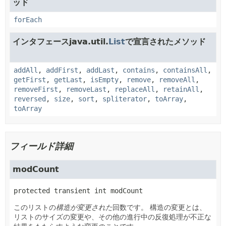
ッド
forEach
インタフェースjava.util.
List
で宣言されたメソッド
addAll
,
addFirst
,
addLast
,
contains
,
containsAll
,
getFirst
,
getLast
,
isEmpty
,
remove
,
removeAll
,
removeFirst
,
removeLast
,
replaceAll
,
retainAll
,
reversed
,
size
,
sort
,
spliterator
,
toArray
,
toArray
フィールド詳細
modCount
protected transient
int
modCount
このリストの
構造が変更された
回数です。
構造の変更とは、
リストのサイズの変更や、その他の進行中の反復処理が不正な