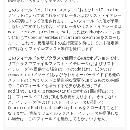
結果をもたらすような変更のことです。
このフィールドは、
iterator
メソッドおよび
listIterator
メソッドによって返されるイテレータおよびリスト・イテレー
タの実装によって使用されます。
このフィールドの値が予期
しない形で変化した場合、イテレータやリスト・イテレータは
next
、
remove
、
previous
、
set
、または
add
のオペレーショ
ンに応じて
ConcurrentModificationException
をスローし
ます。
これは、反復処理中の並行変更を前にして、未確定動
作ではなく
フェイルファスト
動作を提供します。
このフィールドをサブクラスで使用するのはオプションです。
サブクラスでフェイルファスト・イテレータ(およびリスト・
イテレータ)を提供する場合は、その
add(int, E)
および
remove(int)
メソッド(およびそれがオーバーライドする他の
メソッドのうちでリストに構造的な変更を加えるもの)の内部
で、このフィールドを増分する必要があるだけです。
add(int, E)
または
remove(int)
に対する1回の呼出しで
は、フィールドに1だけ加える必要があります。そうしない
と、イテレータ(およびリスト・イテレータ)が誤って
ConcurrentModificationExceptions
をスローすることに
なります。
実装でフェイルファスト・イテレータを提供しな
い場合は、このフィールドを無視してもかまいません。