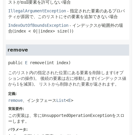
ストがnull要素を許可しない場合
IllegalArgumentException
- 指定された要素のあるプロパ
ティが原因で、このリストにその要素を追加できない場合
IndexOutOfBoundsException
- インデックスが範囲外の場
合(
index < 0||index> size()
)
remove
public
E
remove
(int index)
このリスト内の指定された位置にある要素を削除します(オプ
ションの操作)。
後続の要素は左に移動します(インデックス値
から1を減算)。
リストから削除された要素が返されます。
定義:
remove
、インタフェース
List
<
E
>
実装要件:
この実装は、常に
UnsupportedOperationException
をスロ
ーします。
パラメータ: