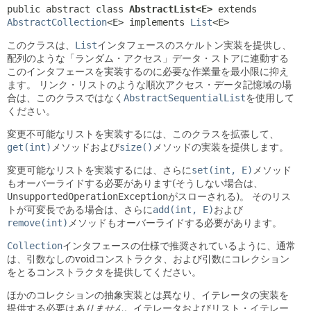
public abstract class 
AbstractList<E>
extends 
AbstractCollection
<E> implements 
List
<E>
このクラスは、
List
インタフェースのスケルトン実装を提供し、
配列のような「ランダム・アクセス」データ・ストアに連動する
このインタフェースを実装するのに必要な作業量を最小限に抑え
ます。
リンク・リストのような順次アクセス・データ記憶域の場
合は、このクラスではなく
AbstractSequentialList
を使用して
ください。
変更不可能なリストを実装するには、このクラスを拡張して、
get(int)
メソッドおよび
size()
メソッドの実装を提供します。
変更可能なリストを実装するには、さらに
set(int, E)
メソッド
もオーバーライドする必要があります(そうしない場合は、
UnsupportedOperationException
がスローされる)。
そのリス
トが可変長である場合は、さらに
add(int, E)
および
remove(int)
メソッドもオーバーライドする必要があります。
Collection
インタフェースの仕様で推奨されているように、通常
は、引数なしのvoidコンストラクタ、および引数にコレクション
をとるコンストラクタを提供してください。
ほかのコレクションの抽象実装とは異なり、イテレータの実装を
提供する必要は
ありません
。イテレータおよびリスト・イテレー