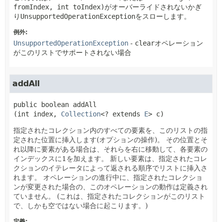
fromIndex, int toIndex)
がオーバーライドされないかぎ
り
UnsupportedOperationException
をスローします。
例外:
UnsupportedOperationException
-
clear
オペレーション
がこのリストでサポートされない場合
addAll
public
boolean
addAll
(int index, 
Collection
<? extends 
E
> c)
指定されたコレクション内のすべての要素を、このリストの指
定された位置に挿入します(オプションの操作)。
その位置とそ
れ以降に要素がある場合は、それらを右に移動して、各要素の
インデックスに1を加えます。
新しい要素は、指定されたコレ
クションのイテレータによって返される順序でリストに挿入さ
れます。
オペレーションの進行中に、指定されたコレクショ
ンが変更された場合の、このオペレーションの動作は定義され
ていません。
(これは、指定されたコレクションがこのリスト
で、しかも空ではない場合に起こります。)
定義: