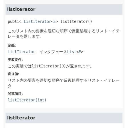
listIterator
public
ListIterator
<
E
>
listIterator
()
このリスト内の要素を適切な順序で反復処理するリスト・イテ
レータを返します。
定義:
listIterator
、インタフェース
List
<
E
>
実装要件:
この実装では
listIterator(0)
が返されます。
戻り値:
リスト内の要素を適切な順序で反復処理するリスト・イテレー
タ
関連項目:
listIterator(int)
listIterator