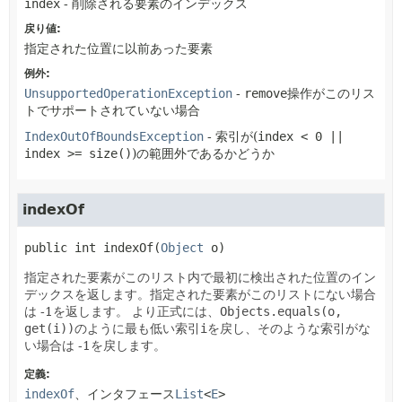
index
- 削除される要素のインデックス
戻り値:
指定された位置に以前あった要素
例外:
UnsupportedOperationException
-
remove
操作がこのリス
トでサポートされていない場合
IndexOutOfBoundsException
- 索引が(
index < 0 ||
index >= size()
)の範囲外であるかどうか
indexOf
public
int
indexOf
(
Object
 o)
指定された要素がこのリスト内で最初に検出された位置のイン
デックスを返します。指定された要素がこのリストにない場合
は -1を返します。
より正式には、
Objects.equals(o,
get(i))
のように最も低い索引
i
を戻し、そのような索引がな
い場合は -1を戻します。
定義:
indexOf
、インタフェース
List
<
E
>