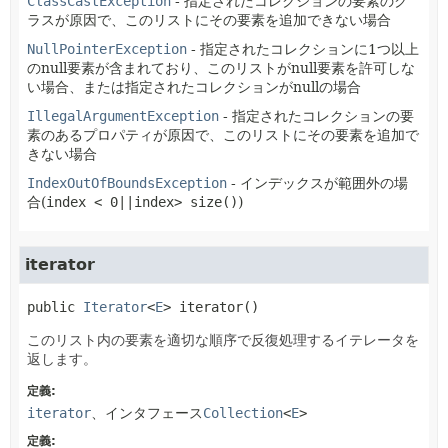
ClassCastException
- 指定されたコレクションの要素のク
ラスが原因で、このリストにその要素を追加できない場合
NullPointerException
- 指定されたコレクションに1つ以上
のnull要素が含まれており、このリストがnull要素を許可しな
い場合、または指定されたコレクションがnullの場合
IllegalArgumentException
- 指定されたコレクションの要
素のあるプロパティが原因で、このリストにその要素を追加で
きない場合
IndexOutOfBoundsException
- インデックスが範囲外の場
合(
index < 0||index> size()
)
iterator
public
Iterator
<
E
>
iterator
()
このリスト内の要素を適切な順序で反復処理するイテレータを
返します。
定義:
iterator
、インタフェース
Collection
<
E
>
定義: