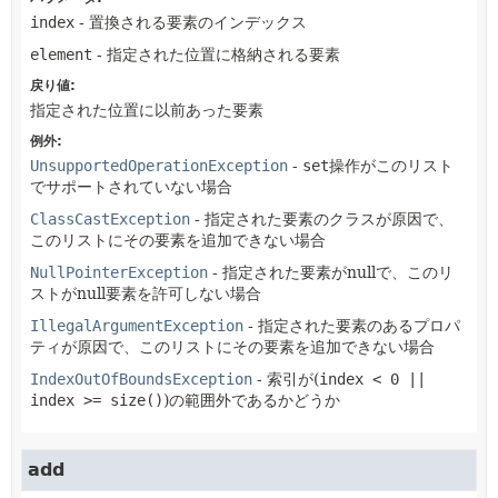
index
- 置換される要素のインデックス
element
- 指定された位置に格納される要素
戻り値:
指定された位置に以前あった要素
例外:
UnsupportedOperationException
-
set
操作がこのリスト
でサポートされていない場合
ClassCastException
- 指定された要素のクラスが原因で、
このリストにその要素を追加できない場合
NullPointerException
- 指定された要素がnullで、このリ
ストがnull要素を許可しない場合
IllegalArgumentException
- 指定された要素のあるプロパ
ティが原因で、このリストにその要素を追加できない場合
IndexOutOfBoundsException
- 索引が(
index < 0 ||
index >= size()
)の範囲外であるかどうか
add