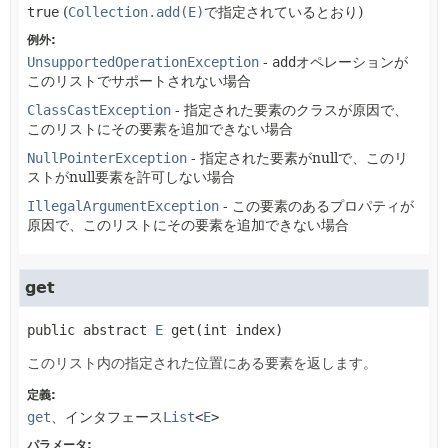
true
(
Collection.add(E)
で指定されているとおり)
例外:
UnsupportedOperationException
-
add
オペレーションが
このリストでサポートされない場合
ClassCastException
- 指定された要素のクラスが原因で、
このリストにその要素を追加できない場合
NullPointerException
- 指定された要素がnullで、このリ
ストがnull要素を許可しない場合
IllegalArgumentException
- この要素のあるプロパティが
原因で、このリストにその要素を追加できない場合
get
public abstract
E
get
(int index)
このリスト内の指定された位置にある要素を返します。
定義:
get
、インタフェース
List
<
E
>
パラメータ: