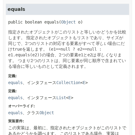
equals
public
boolean
equals
(
Object
 o)
指定されたオブジェクトがこのリストと等しいかどうかを比較
します。
指定されたオブジェクトもリストであり、サイズが
同じで、2つのリストの対応する要素がすべて
等しい
場合にだ
け
true
を返します。
(e1==null ? e2==null :
e1.equals(e2))
の場合、2つの要素
e1
と
e2
は
等しく
なりま
す。
つまり2つのリストは、同じ要素が同じ順序で含まれてい
る場合に等しいものとして定義されます。
定義:
equals
、インタフェース
Collection
<
E
>
定義:
equals
、インタフェース
List
<
E
>
オーバーライド:
equals
、クラス
Object
実装要件:
この実装は、最初に、指定されたオブジェクトがこのリストで
あるかどうかを調べます。
このリストである場合、実装は