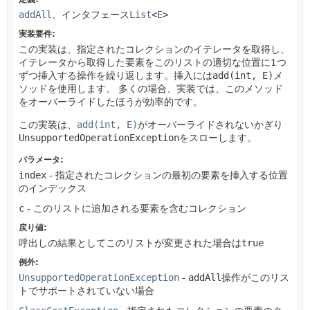
addAll
、インタフェース
List
<
E
>
実装要件:
この実装は、指定されたコレクションのイテレータを取得し、
イテレータから取得した要素をこのリストの適切な位置に1つ
ずつ挿入する操作を繰り返します。挿入には
add(int, E)
メ
ソッドを使用します。
多くの場合、実装では、このメソッド
をオーバーライドしたほうが効率的です。
この実装は、
add(int, E)
がオーバーライドされないかぎり
UnsupportedOperationException
をスローします。
パラメータ:
index
- 指定されたコレクションの最初の要素を挿入する位置
のインデックス
c
- このリストに追加される要素を含むコレクション
戻り値:
呼出しの結果としてこのリストが変更された場合は
true
例外:
UnsupportedOperationException
-
addAll
操作がこのリス
トでサポートされていない場合