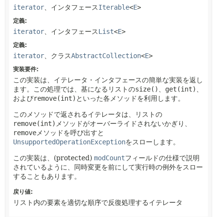
iterator
、インタフェース
Iterable
<
E
>
定義:
iterator
、インタフェース
List
<
E
>
定義:
iterator
、クラス
AbstractCollection
<
E
>
実装要件:
この実装は、イテレータ・インタフェースの簡単な実装を返し
ます。この処理では、基になるリストの
size()
、
get(int)
、
および
remove(int)
といった各メソッドを利用します。
このメソッドで返されるイテレータは、リストの
remove(int)
メソッドがオーバーライドされないかぎり、
remove
メソッドを呼び出すと
UnsupportedOperationException
をスローします。
この実装は、(protected)
modCount
フィールドの仕様で説明
されているように、同時変更を前にして実行時の例外をスロー
することもあります。
戻り値:
リスト内の要素を適切な順序で反復処理するイテレータ