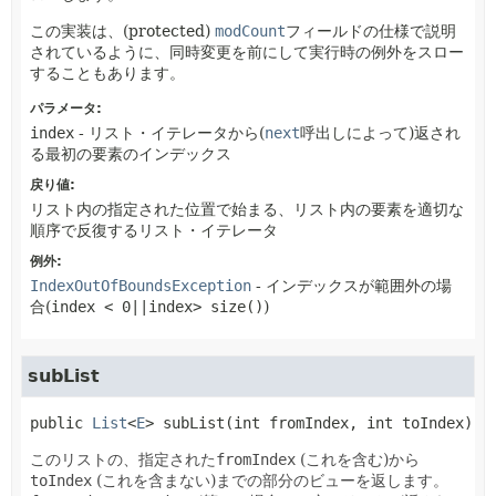
この実装は、(protected)
modCount
フィールドの仕様で説明
されているように、同時変更を前にして実行時の例外をスロー
することもあります。
パラメータ:
index
- リスト・イテレータから(
next
呼出しによって)返され
る最初の要素のインデックス
戻り値:
リスト内の指定された位置で始まる、リスト内の要素を適切な
順序で反復するリスト・イテレータ
例外:
IndexOutOfBoundsException
- インデックスが範囲外の場
合(
index < 0||index> size()
)
subList
public
List
<
E
>
subList
(int fromIndex, int toIndex)
このリストの、指定された
fromIndex
(これを含む)から
toIndex
(これを含まない)までの部分のビューを返します。