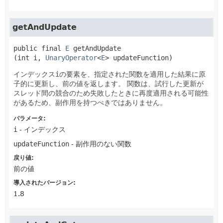
getAndUpdate
public final
E
getAndUpdate
(int i, 
UnaryOperator
<
E
> updateFunction)
インデックス
i
の要素を、指定された関数を適用した結果に原
子的に更新し、前の値を返します。
関数は、試行した更新が
スレッド間の競合のため失敗したときに再度適用される可能性
があるため、副作用を持つべきではありません。
パラメータ:
i
- インデックス
updateFunction
- 副作用のない関数
戻り値:
前の値
導入されたバージョン:
1.8