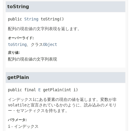
toString
public
String
toString
()
配列の現在値の文字列表現を返します。
オーバーライド:
toString
、クラス
Object
戻り値:
配列の現在値の文字列表現
getPlain
public final
E
getPlain
(int i)
インデックス
i
にある要素の現在の値を返します。変数が非
volatile
と宣言されているかのように、読み込みのメモリ
ー・セマンティクスを持ちます。
パラメータ:
i
- インデックス