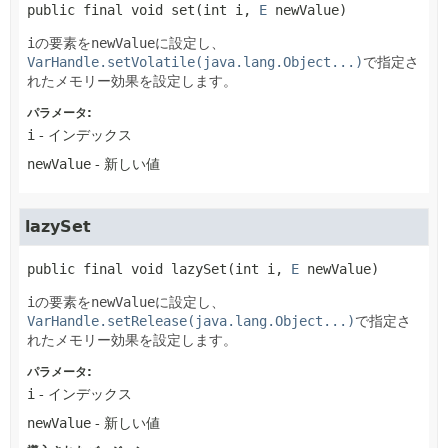
public final
void
set
(int i, 
E
 newValue)
i
の要素を
newValue
に設定し、
VarHandle.setVolatile(java.lang.Object...)
で指定さ
れたメモリー効果を設定します。
パラメータ:
i
- インデックス
newValue
- 新しい値
lazySet
public final
void
lazySet
(int i, 
E
 newValue)
i
の要素を
newValue
に設定し、
VarHandle.setRelease(java.lang.Object...)
で指定さ
れたメモリー効果を設定します。
パラメータ:
i
- インデックス
newValue
- 新しい値