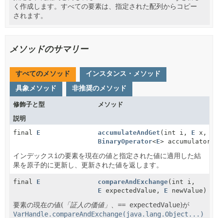
く作成します。すべての要素は、指定された配列からコピー
されます。
メソッドのサマリー
すべてのメソッド
インスタンス・メソッド
具象メソッド
非推奨のメソッド
修飾子と型
メソッド
説明
final
E
accumulateAndGet
(int i,
E
x,
BinaryOperator
<
E
> accumulatorF
インデックス
i
の要素を現在の値と指定された値に適用した結
果を原子的に更新し、更新された値を返します。
final
E
compareAndExchange
(int i,
E
expectedValue,
E
newValue)
要素の現在の値(
「証人の価値」
、
== expectedValue
)が
VarHandle.compareAndExchange(java.lang.Object...)