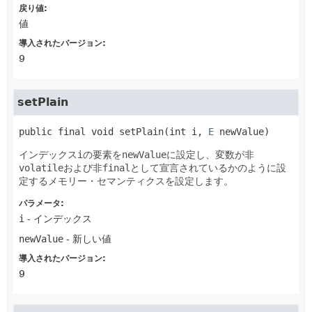
戻り値:
値
導入されたバージョン:
9
setPlain
public final
void
setPlain
(int i, 
E
 newValue)
インデックス
i
の要素を
newValue
に設定し、変数が非
volatile
および非
final
として宣言されているかのように設
定するメモリー・セマンティクスを設定します。
パラメータ:
i
- インデックス
newValue
- 新しい値
導入されたバージョン:
9