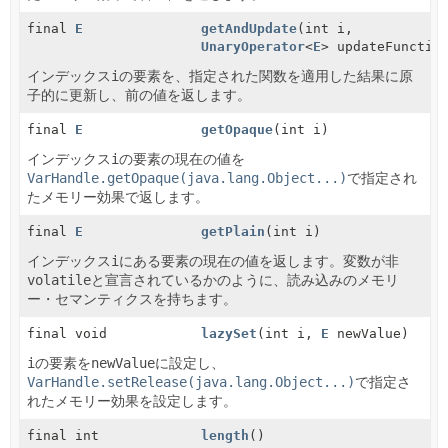
final
E
getAndUpdate
(int i,
UnaryOperator
<
E
> updateFunctio
インデックス
i
の要素を、指定された関数を適用した結果に原
子的に更新し、前の値を返します。
final
E
getOpaque
(int i)
インデックス
i
の要素の現在の値を
VarHandle.getOpaque(java.lang.Object...)
で指定され
たメモリー効果で返します。
final
E
getPlain
(int i)
インデックス
i
にある要素の現在の値を返します。変数が非
volatile
と宣言されているかのように、読み込みのメモリ
ー・セマンティクスを持ちます。
final void
lazySet
(int i,
E
newValue)
i
の要素を
newValue
に設定し、
VarHandle.setRelease(java.lang.Object...)
で指定さ
れたメモリー効果を設定します。
final int
length
()