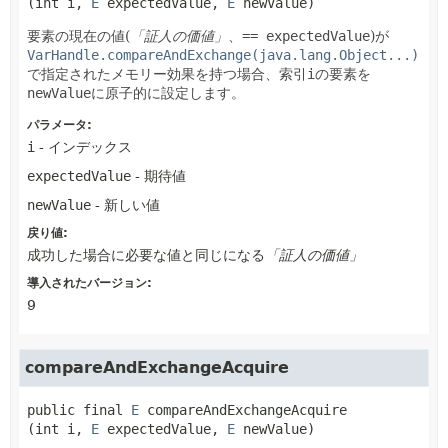
(int i, 
E
 expectedValue, 
E
 newValue)
要素の現在の値(
「証人の価値」
、
== expectedValue
)が
VarHandle.compareAndExchange(java.lang.Object...)
で指定されたメモリー効果を持つ場合、索引
i
の要素を
newValue
に原子的に設定します。
パラメータ:
i
- インデックス
expectedValue
- 期待値
newValue
- 新しい値
戻り値:
成功した場合に必要な値と同じになる
「証人の価値」
導入されたバージョン:
9
compareAndExchangeAcquire
public final
E
compareAndExchangeAcquire
(int i, 
E
 expectedValue, 
E
 newValue)