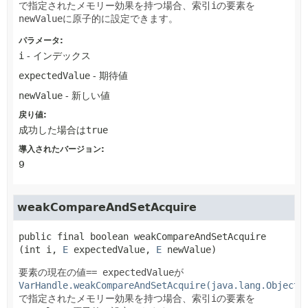
で指定されたメモリー効果を持つ場合、索引
i
の要素を
newValue
に原子的に設定できます。
パラメータ:
i
- インデックス
expectedValue
- 期待値
newValue
- 新しい値
戻り値:
成功した場合は
true
導入されたバージョン:
9
weakCompareAndSetAcquire
public final
boolean
weakCompareAndSetAcquire
(int i, 
E
 expectedValue, 
E
 newValue)
要素の現在の値
== expectedValue
が
VarHandle.weakCompareAndSetAcquire(java.lang.Object.
で指定されたメモリー効果を持つ場合、索引
i
の要素を