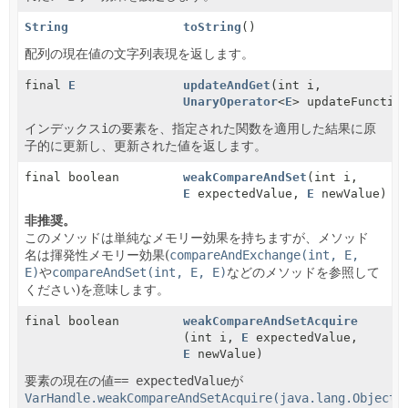
String
toString
()
配列の現在値の文字列表現を返します。
final
E
updateAndGet
(int i,
UnaryOperator
<
E
> updateFunctio
インデックス
i
の要素を、指定された関数を適用した結果に原
子的に更新し、更新された値を返します。
final boolean
weakCompareAndSet
(int i,
E
expectedValue,
E
newValue)
非推奨。
このメソッドは単純なメモリー効果を持ちますが、メソッド
名は揮発性メモリー効果(
compareAndExchange(int, E,
E)
や
compareAndSet(int, E, E)
などのメソッドを参照して
ください)を意味します。
final boolean
weakCompareAndSetAcquire
(int i,
E
expectedValue,
E
newValue)
要素の現在の値
== expectedValue
が
VarHandle.weakCompareAndSetAcquire(java.lang.Object.