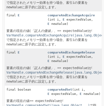
で指定されたメモリー効果を持つ場合、索引
i
の要素を
newValue
に原子的に設定します。
final
E
compareAndExchangeAcquire
(int i,
E
expectedValue,
E
newValue)
要素の現在の値(
「証人の価値」
、
== expectedValue
)が
VarHandle.compareAndExchangeAcquire(java.lang.Object
で指定されたメモリー効果を持つ場合、索引
i
の要素を
newValue
に原子的に設定します。
final
E
compareAndExchangeRelease
(int i,
E
expectedValue,
E
newValue)
要素の現在の値(
「証人の価値」
、
== expectedValue
)が
VarHandle.compareAndExchangeRelease(java.lang.Object
で指定されたメモリー効果を持つ場合、索引
i
の要素を
newValue
に原子的に設定します。
final boolean
compareAndSet
(int i,
E
expectedValue,
E
newValue)
要素の現在の値
== expectedValue
が
VarHandle.compareAndSet(java.lang.Object...)
で指