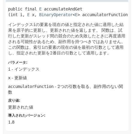
public final
E
accumulateAndGet
(int i, 
E
 x, 
BinaryOperator
<
E
> accumulatorFunction)
インデックス
i
の要素を現在の値と指定された値に適用した結
果を原子的に更新し、更新された値を返します。
関数は、試
行した更新がスレッド間の競合のため失敗したときに再度適用
される可能性があるため、副作用を持つべきではありません。
この関数は、索引
i
の要素の現在の値を最初の引数として適用
し、指定された更新を2番目の引数として適用します。
パラメータ:
i
- インデックス
x
- 更新値
accumulatorFunction
- 2つの引数を取る、副作用のない関
数
戻り値:
更新された値
導入されたバージョン:
1.8