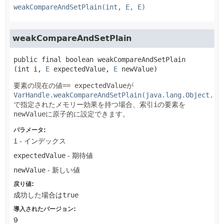
weakCompareAndSetPlain(int, E, E)
weakCompareAndSetPlain
public final
boolean
weakCompareAndSetPlain
(int i, 
E
 expectedValue, 
E
 newValue)
要素の現在の値
== expectedValue
が
VarHandle.weakCompareAndSetPlain(java.lang.Object...
で指定されたメモリー効果を持つ場合、索引
i
の要素を
newValue
に原子的に設定できます。
パラメータ:
i
- インデックス
expectedValue
- 期待値
newValue
- 新しい値
戻り値:
成功した場合は
true
導入されたバージョン:
9