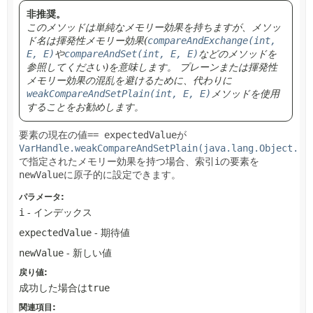
非推奨。
このメソッドは単純なメモリー効果を持ちますが、メソッ
ド名は揮発性メモリー効果(
compareAndExchange(int,
E, E)
や
compareAndSet(int, E, E)
などのメソッドを
参照してください)を意味します。
プレーンまたは揮発性
メモリー効果の混乱を避けるために、代わりに
weakCompareAndSetPlain(int, E, E)
メソッドを使用
することをお勧めします。
要素の現在の値
== expectedValue
が
VarHandle.weakCompareAndSetPlain(java.lang.Object...
で指定されたメモリー効果を持つ場合、索引
i
の要素を
newValue
に原子的に設定できます。
パラメータ:
i
- インデックス
expectedValue
- 期待値
newValue
- 新しい値
戻り値:
成功した場合は
true
関連項目: