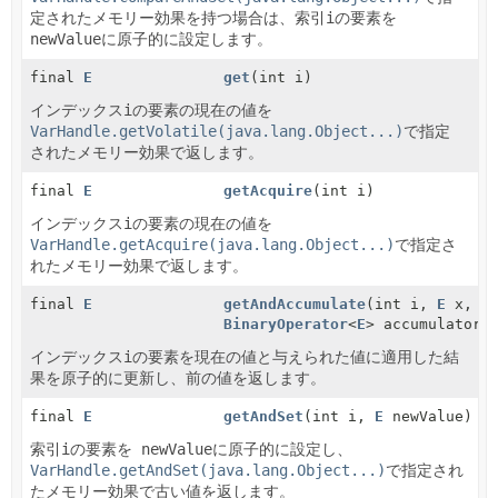
定されたメモリー効果を持つ場合は、索引
i
の要素を
newValue
に原子的に設定します。
final
E
get
(int i)
インデックス
i
の要素の現在の値を
VarHandle.getVolatile(java.lang.Object...)
で指定
されたメモリー効果で返します。
final
E
getAcquire
(int i)
インデックス
i
の要素の現在の値を
VarHandle.getAcquire(java.lang.Object...)
で指定さ
れたメモリー効果で返します。
final
E
getAndAccumulate
(int i,
E
x,
BinaryOperator
<
E
> accumulatorF
インデックス
i
の要素を現在の値と与えられた値に適用した結
果を原子的に更新し、前の値を返します。
final
E
getAndSet
(int i,
E
newValue)
索引
i
の要素を
newValue
に原子的に設定し、
VarHandle.getAndSet(java.lang.Object...)
で指定され
たメモリー効果で古い値を返します。