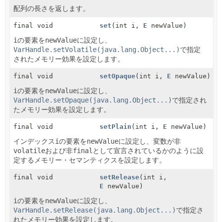
配列の長さを返します。
final void
set
(int i,
E
newValue)
i
の要素を
newValue
に設定し、
VarHandle.setVolatile(java.lang.Object...)
で指定
されたメモリー効果を設定します。
final void
setOpaque
(int i,
E
newValue)
i
の要素を
newValue
に設定し、
VarHandle.setOpaque(java.lang.Object...)
で指定され
たメモリー効果を設定します。
final void
setPlain
(int i,
E
newValue)
インデックス
i
の要素を
newValue
に設定し、変数が非
volatile
および非
final
として宣言されているかのように設
定するメモリー・セマンティクスを設定します。
final void
setRelease
(int i,
E
newValue)
i
の要素を
newValue
に設定し、
VarHandle.setRelease(java.lang.Object...)
で指定さ
れたメモリー効果を設定します。