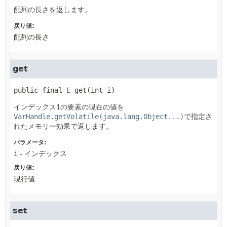
配列の長さを返します。
戻り値:
配列の長さ
get
public final
E
get
(int i)
インデックス
i
の要素の現在の値を
VarHandle.getVolatile(java.lang.Object...)
で指定さ
れたメモリー効果で返します。
パラメータ:
i
- インデックス
戻り値:
現行値
set