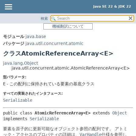
Java SE 22 & JDK 22
検索
概要
サマリー:
機械翻訳について
ネスト済
モジュール
モジュール
java.base
フィールド
パッケージ
パッケージ
java.util.concurrent.atomic
コンストラクタ
クラス
クラスAtomicReferenceArray<E>
メソッド
使用
java.lang.Object
ツリー
java.util.concurrent.atomic.AtomicReferenceArray<E>
詳細:
プレビュー
型パラメータ:
フィールド
E
- この配列に保持されている要素の基底クラス
新規
コンストラクタ
すべての実装されたインタフェース:
非推奨
メソッド
Serializable
索引
public class 
AtomicReferenceArray<E>
extends 
Object
ヘルプ
implements 
Serializable
要素を原子的に更新可能なオブジェクト参照の配列です。
アトミ
ック・アクセスのプロパティの詳細は、
VarHandle
仕様を参照し