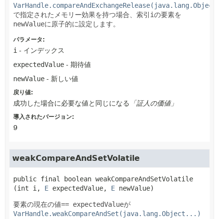
VarHandle.compareAndExchangeRelease(java.lang.Object
で指定されたメモリー効果を持つ場合、索引
i
の要素を
newValue
に原子的に設定します。
パラメータ:
i
- インデックス
expectedValue
- 期待値
newValue
- 新しい値
戻り値:
成功した場合に必要な値と同じになる
「証人の価値」
導入されたバージョン:
9
weakCompareAndSetVolatile
public final
boolean
weakCompareAndSetVolatile
(int i, 
E
 expectedValue, 
E
 newValue)
要素の現在の値
== expectedValue
が
VarHandle.weakCompareAndSet(java.lang.Object...)