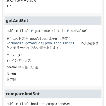
導入されたバージョン:
1.6
getAndSet
public final
E
getAndSet
(int i, 
E
 newValue)
索引
i
の要素を
newValue
に原子的に設定し、
VarHandle.getAndSet(java.lang.Object...)
で指定され
たメモリー効果で古い値を返します。
パラメータ:
i
- インデックス
newValue
- 新しい値
戻り値:
前の値
compareAndSet
public final
boolean
compareAndSet