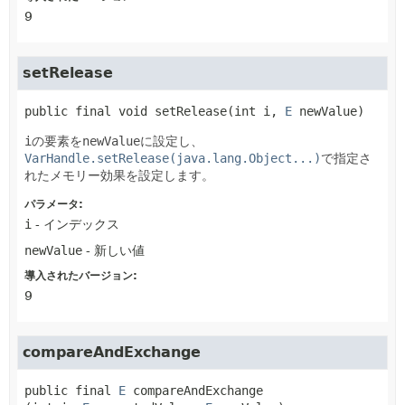
9
setRelease
public final
void
setRelease
(int i, 
E
 newValue)
i
の要素を
newValue
に設定し、
VarHandle.setRelease(java.lang.Object...)
で指定さ
れたメモリー効果を設定します。
パラメータ:
i
- インデックス
newValue
- 新しい値
導入されたバージョン:
9
compareAndExchange
public final
E
compareAndExchange