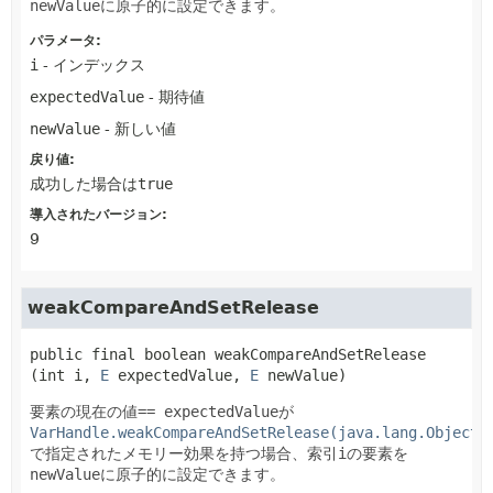
newValue
に原子的に設定できます。
パラメータ:
i
- インデックス
expectedValue
- 期待値
newValue
- 新しい値
戻り値:
成功した場合は
true
導入されたバージョン:
9
weakCompareAndSetRelease
public final
boolean
weakCompareAndSetRelease
(int i, 
E
 expectedValue, 
E
 newValue)
要素の現在の値
== expectedValue
が
VarHandle.weakCompareAndSetRelease(java.lang.Object.
で指定されたメモリー効果を持つ場合、索引
i
の要素を
newValue
に原子的に設定できます。