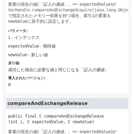
要素の現在の値(
「証人の価値」
、
== expectedValue
)が
VarHandle.compareAndExchangeAcquire(java.lang.Object
で指定されたメモリー効果を持つ場合、索引
i
の要素を
newValue
に原子的に設定します。
パラメータ:
i
- インデックス
expectedValue
- 期待値
newValue
- 新しい値
戻り値:
成功した場合に必要な値と同じになる
「証人の価値」
導入されたバージョン:
9
compareAndExchangeRelease
public final
E
compareAndExchangeRelease
(int i, 
E
 expectedValue, 
E
 newValue)
要素の現在の値(
「証人の価値」
、
== expectedValue
)が