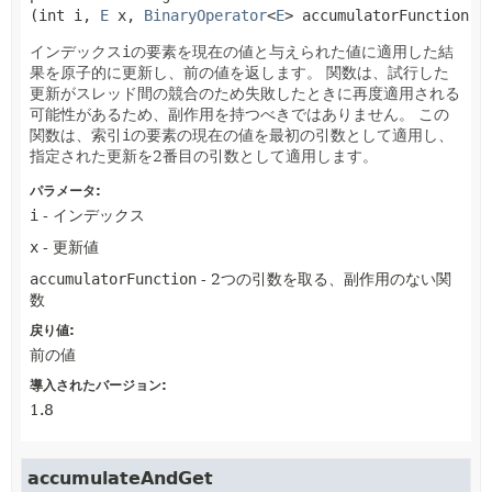
(int i, 
E
 x, 
BinaryOperator
<
E
> accumulatorFunction)
インデックス
i
の要素を現在の値と与えられた値に適用した結
果を原子的に更新し、前の値を返します。
関数は、試行した
更新がスレッド間の競合のため失敗したときに再度適用される
可能性があるため、副作用を持つべきではありません。
この
関数は、索引
i
の要素の現在の値を最初の引数として適用し、
指定された更新を2番目の引数として適用します。
パラメータ:
i
- インデックス
x
- 更新値
accumulatorFunction
- 2つの引数を取る、副作用のない関
数
戻り値:
前の値
導入されたバージョン:
1.8
accumulateAndGet