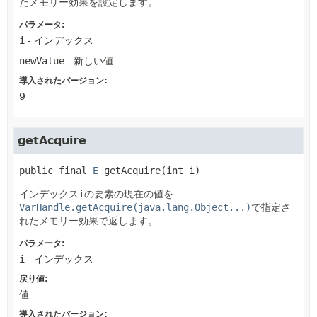
たメモリー効果を設定します。
パラメータ:
i
- インデックス
newValue
- 新しい値
導入されたバージョン:
9
getAcquire
public final
E
getAcquire
(int i)
インデックス
i
の要素の現在の値を
VarHandle.getAcquire(java.lang.Object...)
で指定さ
れたメモリー効果で返します。
パラメータ:
i
- インデックス
戻り値:
値
導入されたバージョン: