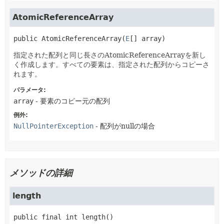
AtomicReferenceArray
public
AtomicReferenceArray
(
E
[] array)
指定された配列と同じ長さのAtomicReferenceArrayを新し
く作成します。すべての要素は、指定された配列からコピーさ
れます。
パラメータ:
array
- 要素のコピー元の配列
例外:
NullPointerException
- 配列がnullの場合
メソッドの詳細
length
public final
int
length
()