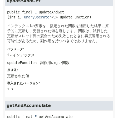
updateAndGet
public final
E
updateAndGet
(int i, 
UnaryOperator
<
E
> updateFunction)
インデックス
i
の要素を、指定された関数を適用した結果に原
子的に更新し、更新された値を返します。
関数は、試行した
更新がスレッド間の競合のため失敗したときに再度適用される
可能性があるため、副作用を持つべきではありません。
パラメータ:
i
- インデックス
updateFunction
- 副作用のない関数
戻り値:
更新された値
導入されたバージョン:
1.8
getAndAccumulate
public final
E
getAndAccumulate