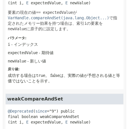
(int i, 
E
 expectedValue, 
E
 newValue)
要素の現在の値
== expectedValue
が
VarHandle.compareAndSet(java.lang.Object...)
で指
定されたメモリー効果を持つ場合は、索引
i
の要素を
newValue
に原子的に設定します。
パラメータ:
i
- インデックス
expectedValue
- 期待値
newValue
- 新しい値
戻り値:
成功する場合は
true
。
falseは、実際の値が予想される値と等
価ではないことを示す。
weakCompareAndSet
@Deprecated
(
since
="9") 
public 
final
boolean
weakCompareAndSet
(int i, 
E
 expectedValue, 
E
 newValue)