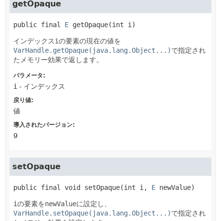
getOpaque
public final
E
getOpaque
(int i)
インデックス
i
の要素の現在の値を
VarHandle.getOpaque(java.lang.Object...)
で指定され
たメモリー効果で返します。
パラメータ:
i
- インデックス
戻り値:
値
導入されたバージョン:
9
setOpaque
public final
void
setOpaque
(int i, 
E
 newValue)
i
の要素を
newValue
に設定し、
VarHandle.setOpaque(java.lang.Object...)
で指定され