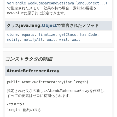
VarHandle.weakCompareAndSet(java.lang.Object...)
で指定されたメモリー効果を持つ場合、索引
i
の要素を
newValue
に原子的に設定できます。
クラスjava.lang.
Object
で宣言されたメソッド
clone
,
equals
,
finalize
,
getClass
,
hashCode
,
notify
,
notifyAll
,
wait
,
wait
,
wait
コンストラクタの詳細
AtomicReferenceArray
public
AtomicReferenceArray
(int length)
指定された長さの新しいAtomicReferenceArrayを作成し、
すべての要素はゼロに初期化されます。
パラメータ:
length
- 配列の長さ