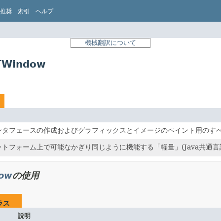
推奨
索引
ヘルプ
機械翻訳について
TWindow
ンタフェースの作成およびグラフィックスとイメージのペイント用のす
トフォーム上で可能なかぎり同じように機能する「軽量」(Java共通
dow
の使用
ラス
説明