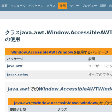
概要
モジュール
パッケージ
クラス
使用
ツリー
プレビュー
新規
非
クラスjava.awt.Window.AccessibleAW
の使用
Window.AccessibleAWTWindow
を使用するパッケージ
パッケージ
説明
java.awt
ユーザー・イ
javax.swing
すべてのプラッ
java.awt
での
Window.AccessibleAWTWin
java.awt
の
Window.AccessibleAWTWindow
のサブク
修飾子と型
クラス