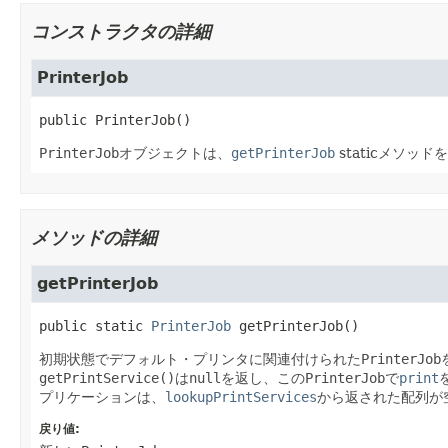
コンストラクタの詳細
PrinterJob
public
PrinterJob
()
PrinterJob
オブジェクトは、
getPrinterJob
staticメソ
メソッドの詳細
getPrinterJob
public static
PrinterJob
getPrinterJob
()
初期状態でデフォルト・プリンタに関連付けられた
PrinterJob
getPrintService()
は
null
を返し、この
PrinterJob
で
print
プリケーションは、
lookupPrintServices
から返された配列が
戻り値: