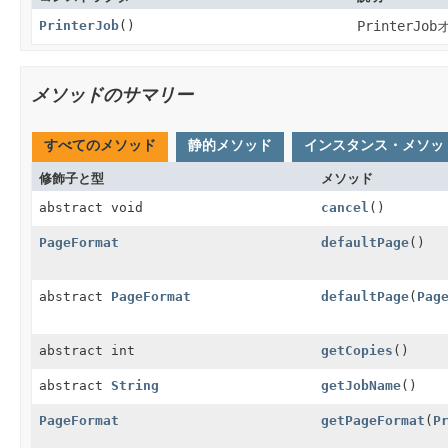
PrinterJob
()
PrinterJob
メソッドのサマリー
すべてのメソッド
静的メソッド
インスタンス・メソッ
修飾子と型
メソッド
abstract void
cancel
()
PageFormat
defaultPage
()
abstract
PageFormat
defaultPage
(
Pag
abstract int
getCopies
()
abstract
String
getJobName
()
PageFormat
getPageFormat
(
P