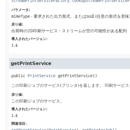
StreamPrintServiceFactory.lookupStreamPrintServiceF
パラメータ:
mimeType
- 要求された出力形式、またはnull (任意の形式を意味
戻り値:
出荷時の2D印刷サービス・ストリームが空の可能性がある配列
導入されたバージョン:
1.4
getPrintService
public
PrintService
getPrintService
()
この印刷ジョブのサービス(プリンタ)を返します。
印刷サービス
戻り値:
この印刷ジョブのサービス。
導入されたバージョン:
1.4
関連項目:
setPrintService(PrintService)
getPrinterJob()