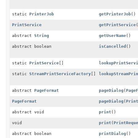
static
PrinterJob
getPrinterJob
()
PrintService
getPrintService
abstract
String
getUserName
()
abstract boolean
isCancelled
()
static
PrintService
[]
lookupPrintServ
static
StreamPrintServiceFactory
[]
lookupStreamPri
abstract
PageFormat
pageDialog
(
Page
PageFormat
pageDialog
(
Prin
abstract void
print
()
void
print
(
PrintRequ
abstract boolean
printDialog
()