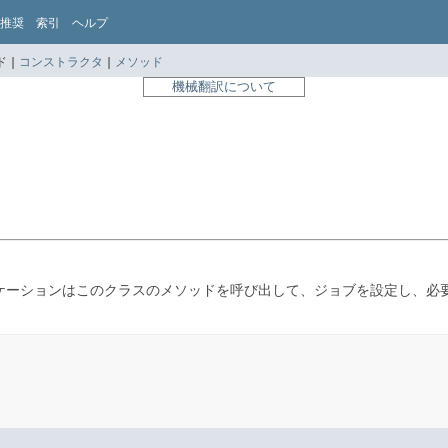
推奨
索引
ヘルプ
 |
コンストラクタ
|
メソッド
機械翻訳について
ケーションはこのクラスのメソッドを呼び出して、ジョブを設定し、必