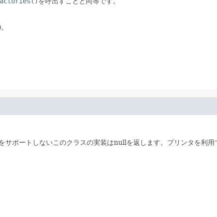
actories()
を呼出すことと同等です。
)。
をサポートしないこのクラスの実装はnullを返します。プリンタを利用で