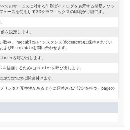
すべてのサービスに対する印刷ダイアログを表示する簡易メソッ
フェースを使用して2Dグラフィックスの印刷が可能です。
す。
名前を設定します。
ジ数や、
Pageable
のインスタンス(
document
)に保持されてい
および
Printable
を問い合わせます。
ainter
を呼び出します。
ジを描画するために
painter
を呼び出します。
PrintServiceに関連付けます。
プリンタと互換性があるように調整された設定を持つ、
page
の