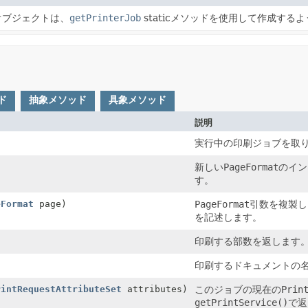
オブジェクトは、
getPrinterJob
staticメソッドを使用して作成する
ド
抽象メソッド
具象メソッド
説明
実行中の印刷ジョブを取
新しい
PageFormat
のイン
す。
eFormat
page)
PageFormat
引数を複製し
を記述します。
印刷する部数を返します
印刷するドキュメントの
rintRequestAttributeSet
attributes)
このジョブの現在の
Prin
getPrintService()
で返