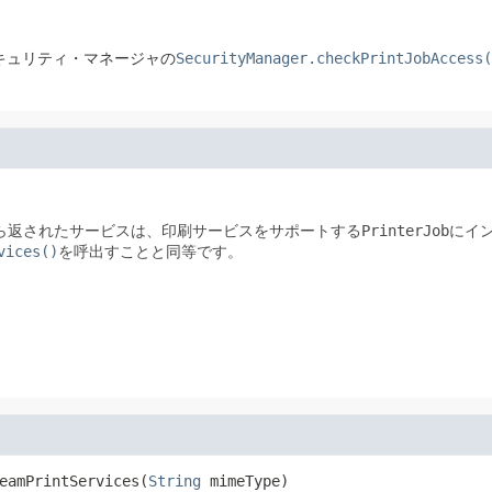
キュリティ・マネージャの
SecurityManager.checkPrintJobAccess(
ら返されたサービスは、印刷サービスをサポートする
PrinterJob
にイ
vices()
を呼出すことと同等です。
eamPrintServices
(
String
 mimeType)