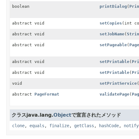
boolean
printDialog
(
Pri
abstract void
setCopies
(int c
abstract void
setJobName
(
Stri
abstract void
setPageable
(
Pag
abstract void
setPrintable
(
Pr
abstract void
setPrintable
(
Pr
void
setPrintService
abstract
PageFormat
validatePage
(
Pa
クラスjava.lang.
Object
で宣言されたメソッド
clone
,
equals
,
finalize
,
getClass
,
hashCode
,
notify