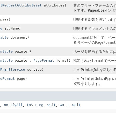
ntRequestAttributeSet
attributes)
共通プラットフォームの
ドです。
Pageable
インタ
opies)
印刷する部数を設定しま
ng
jobName)
印刷するドキュメントの
eable
document)
document
に対して、ペー
る各ページの
PageFormat
intable
painter)
ページを描画するために
p
intable
painter,
PageFormat
format)
指定された
format
でペー
(
PrintService
service)
このPrinterJobを新しい
geFormat
page)
この
PrinterJob
の現在の
複製を返します。
,
notifyAll
,
toString
,
wait
,
wait
,
wait