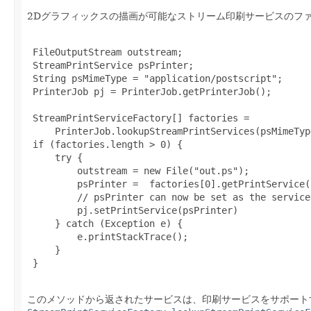
2Dグラフィックスの描画が可能なストリーム印刷サービスのフ
 FileOutputStream outstream;

 StreamPrintService psPrinter;

 String psMimeType = "application/postscript";

 PrinterJob pj = PrinterJob.getPrinterJob();

 StreamPrintServiceFactory[] factories =

     PrinterJob.lookupStreamPrintServices(psMimeType
 if (factories.length > 0) {

     try {

         outstream = new File("out.ps");

         psPrinter =  factories[0].getPrintService(
         // psPrinter can now be set as the service
         pj.setPrintService(psPrinter)

     } catch (Exception e) {

         e.printStackTrace();

     }

 }

このメソッドから返されたサービスは、印刷サービスをサポート