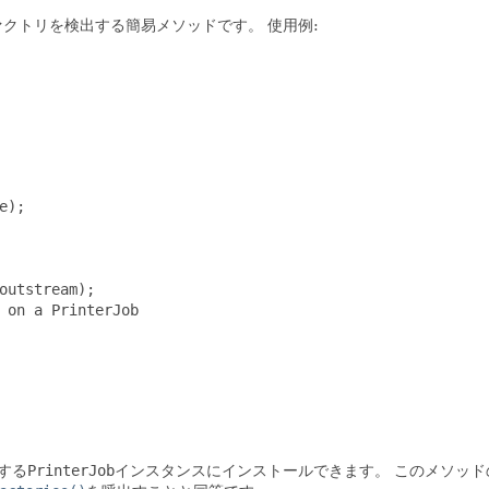
ァクトリを検出する簡易メソッドです。
使用例:
);

outstream);

 on a PrinterJob

する
PrinterJob
インスタンスにインストールできます。
このメソッドの呼