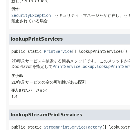
新しい
PrinterJob
。
例外:
SecurityException
- セキュリティ・マネージャが存在し、セ
禁止されている場合
lookupPrintServices
public static
PrintService
[]
lookupPrintServices
()
2D印刷サービスを検索する簡易メソッドです。
このメソッドか
DocFlavorを指定して
PrintServiceLookup.lookupPrintSer
戻り値:
2D印刷サービスの空の可能性がある配列
導入されたバージョン:
1.4
lookupStreamPrintServices
public static
StreamPrintServiceFactory
[]
lookupStr