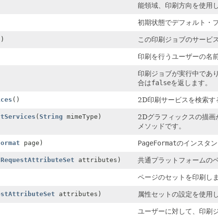
能領域、印刷方向を使用
初期状態でデフォルト・
()
この印刷ジョブのサービス
印刷を行うユーザーの名
印刷ジョブが実行中であ
合は
false
を返します。
ices
()
2D印刷サービスを検索す
ntServices
(
String
mimeType)
2Dグラフィックスの描
メソッドです。
Format
page)
PageFormat
のインスタン
tRequestAttributeSet
attributes)
共通プラットフォームの
ページのセットを印刷し
estAttributeSet
attributes)
属性セットの設定を使用
ユーザーに対して、印刷