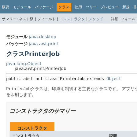
概要
モジュール
パッケージ
クラス
使用
ツリー
プレビュー
新規
非
サマリー:
ネスト済 |
フィールド |
コンストラクタ
|
メソッド
詳細:
フィールド
モジュール
java.desktop
パッケージ
java.awt.print
クラスPrinterJob
java.lang.Object
java.awt.print.PrinterJob
public abstract class 
PrinterJob
extends 
Object
PrinterJob
クラスは、印刷を制御する主要なクラスです。
アプリ
を印刷します。
コンストラクタのサマリー
コンストラクタ
コンストラクタ
説明