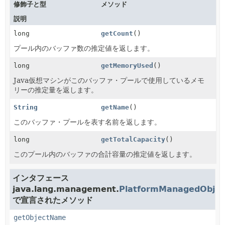
修飾子と型
メソッド
説明
long
getCount
()
プール内のバッファ数の推定値を返します。
long
getMemoryUsed
()
Java仮想マシンがこのバッファ・プールで使用しているメモ
リーの推定量を返します。
String
getName
()
このバッファ・プールを表す名前を返します。
long
getTotalCapacity
()
このプール内のバッファの合計容量の推定値を返します。
インタフェース
java.lang.management.
PlatformManagedObjec
で宣言されたメソッド
getObjectName