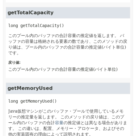
getTotalCapacity
long
getTotalCapacity
()
このプール内のバッファの合計容量の推定値を返します。
バ
ッファの容量は格納される要素の数であり、このメソッドの戻
り値は、プール内のバッファの合計容量の推定値(バイト単位)
です。
戻り値:
このプール内のバッファの合計容量の推定値(バイト単位)
getMemoryUsed
long
getMemoryUsed
()
Java仮想マシンがこのバッファ・プールで使用しているメモ
リーの推定量を返します。
このメソッドの戻り値は、このプ
ール内のバッファの合計
容量
の推定値とは異なる場合がありま
す。
この違いは、配置、メモリー・アロケータ、およびその
他の実装固有の理由によって説明されます。