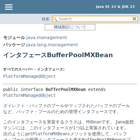
Java SE 22 & JDK 22
検索
概要
サマリー:
機械翻訳について
ネスト済
モジュール
モジュール
java.management
フィールド
パッケージ
パッケージ
java.lang.management
コンストラクタ
クラス
インタフェースBufferPoolMXBean
メソッド
使用
ツリー
すべてのスーパー・インタフェース:
詳細:
PlatformManagedObject
プレビュー
フィールド
新規
コンストラクタ
public interface 
BufferPoolMXBean
 extends 
PlatformManagedObject
非推奨
メソッド
ダイレクト
・バッファのプールや
マップされた
バッファのプール
索引
など、バッファ・プールのための管理インタフェースです。
ヘルプ
このインタフェースを実装するクラスは、
MXBean
です。
Java仮想
マシンには、このインタフェースが1つ以上実装されています。
次のように
getPlatformMXBeans
メソッドを使用して、バッフ
ァ・プールの管理インタフェースを表す
BufferPoolMXBean
オブ