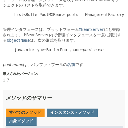
ジェクトのリストを取得できます。
     List<BufferPoolMXBean> pools = ManagementFactory.g
管理インタフェースは、プラットフォーム
MBeanServer
にも登録
されます。
MBeanServer
内で管理インタフェースを一意に識別す
る
ObjectName
は、次の形式を取ります。
     java.nio:type=BufferPool,name=
pool name
pool name
は、バッファ・プールの
名前
です。
導入されたバージョン:
1.7
メソッドのサマリー
すべてのメソッド
インスタンス・メソッド
抽象メソッド