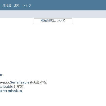
非推奨
索引
ヘルプ
機械翻訳について
fo
va.io.
Serializable
を実装する)
ializable
を実装)
Permission