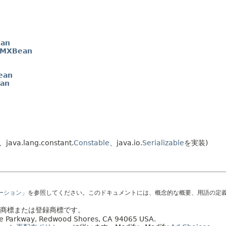
an
rMXBean
ean
ean
java.lang.constant.
Constable
、java.io.
Serializable
を実装)
テーション」
を参照してください。このドキュメントには、概念的な概要、用語の定
社の商標または登録商標です。
acle Parkway, Redwood Shores, CA 94065 USA.