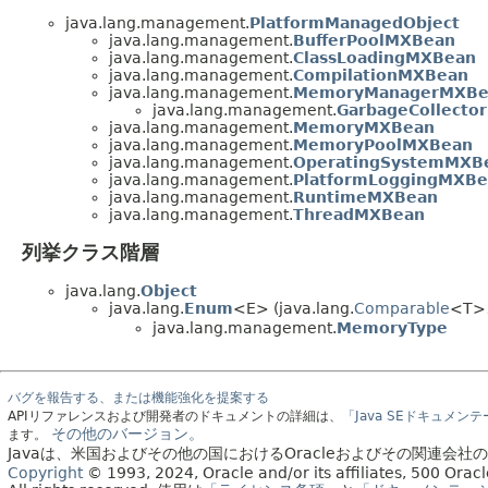
java.lang.management.
PlatformManagedObject
java.lang.management.
BufferPoolMXBean
java.lang.management.
ClassLoadingMXBean
java.lang.management.
CompilationMXBean
java.lang.management.
MemoryManagerMXBe
java.lang.management.
GarbageCollecto
java.lang.management.
MemoryMXBean
java.lang.management.
MemoryPoolMXBean
java.lang.management.
OperatingSystemMXB
java.lang.management.
PlatformLoggingMXB
java.lang.management.
RuntimeMXBean
java.lang.management.
ThreadMXBean
列挙クラス階層
java.lang.
Object
java.lang.
Enum
<E> (java.lang.
Comparable
<T>、
java.lang.management.
MemoryType
バグを報告する、または機能強化を提案する
APIリファレンスおよび開発者のドキュメントの詳細は、
「Java SEドキュメン
その他のバージョン。
ます。
Javaは、米国およびその他の国におけるOracleおよびその関連会
Copyright
© 1993, 2024, Oracle and/or its affiliates, 500 Or