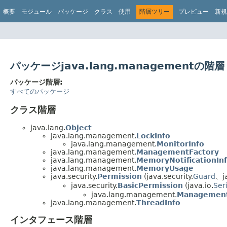
概要
モジュール
パッケージ
クラス
使用
階層ツリー
プレビュー
新規
パッケージjava.lang.managementの階層
パッケージ階層:
すべてのパッケージ
クラス階層
java.lang.
Object
java.lang.management.
LockInfo
java.lang.management.
MonitorInfo
java.lang.management.
ManagementFactory
java.lang.management.
MemoryNotificationIn
java.lang.management.
MemoryUsage
java.security.
Permission
(java.security.
Guard
、ja
java.security.
BasicPermission
(java.io.
Ser
java.lang.management.
Management
java.lang.management.
ThreadInfo
インタフェース階層