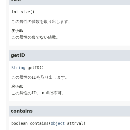
int
size
()
この属性の値数を取り出します。
戻り値:
この属性の負でない値数。
getID
String
getID
()
この属性のIDを取り出します。
戻り値:
この属性のID。
nullは不可。
contains
boolean
contains
(
Object
 attrVal)