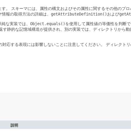
ます。
スキーマには、属性の構文およびその属性に関するその他のプロ
マ情報の取得方法の詳細は、
getAttributeDefinition()
および
getAt
単純な実装では、
Object.equals()
を使用して属性値の等価性を判断で
返す静的な記憶域構造が提供され、別の実装では、ディレクトリから動
性の対応する表現には影響しないことに注意してください。
ディレクトリ
説明