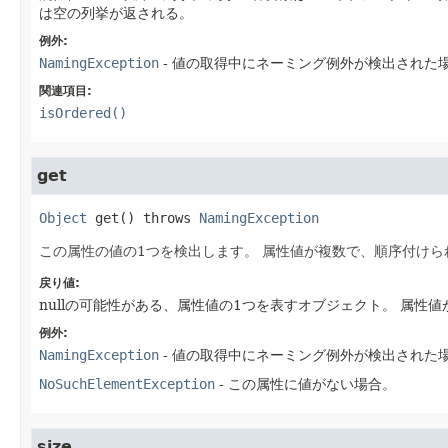
は空の列挙が返される。
例外:
NamingException
- 値の取得中にネーミング例外が検出された
関連項目:
isOrdered()
get
Object
get
() throws 
NamingException
この属性の値の1つを検出します。
属性値が複数で、順序付けら
戻り値:
nullの可能性がある、属性値の1つを表すオブジェクト。
属性値が
例外:
NamingException
- 値の取得中にネーミング例外が検出された
NoSuchElementException
- この属性に値がない場合。
size