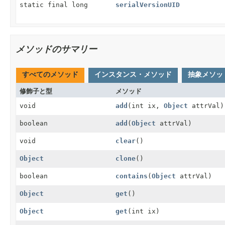
static final long
serialVersionUID
メソッドのサマリー
すべてのメソッド
インスタンス・メソッド
抽象メソッ
修飾子と型
メソッド
void
add
(int ix,
Object
attrVal)
boolean
add
(
Object
attrVal)
void
clear
()
Object
clone
()
boolean
contains
(
Object
attrVal)
Object
get
()
Object
get
(int ix)