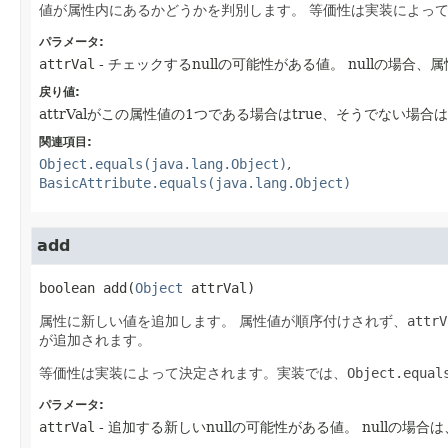
値が属性内にあるかどうかを判別します。
等価性は実装によっ
パラメータ:
attrVal
- チェックするnullの可能性がある値。
nullの場合、
戻り値:
attrValがこの属性値の1つである場合はtrue、そうでない場合はf
関連項目:
Object.equals(java.lang.Object)
BasicAttribute.equals(java.lang.Object)
add
boolean
add
(
Object
 attrVal)
属性に新しい値を追加します。
属性値が順序付けされず、
attrV
が追加されます。
等価性は実装によって決定されます。実装では、
Object.equal
パラメータ:
attrVal
- 追加する新しいnullの可能性がある値。
nullの場合