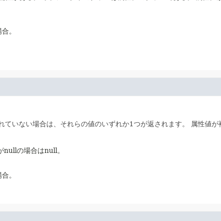
場合。
れていない場合は、それらの値のいずれか1つが返されます。
属性値が
nullの場合はnull。
場合。