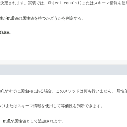
て決定されます。実装では、
Object.equals()
またはスキーマ情報を使
属性がnull値の属性値を持つかどうかを判定する。
alse。
al
がすでに属性内にある場合、このメソッドは何も行いません。
属性
s()
またはスキーマ情報を使用して等価性を判断できます。
は、nullが属性値として追加されます。