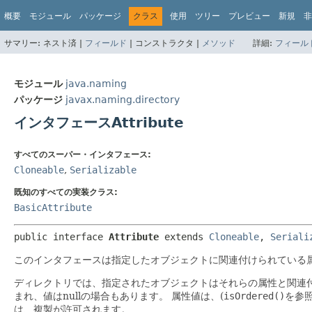
概要
モジュール
パッケージ
クラス
使用
ツリー
プレビュー
新規
非
サマリー:
ネスト済 |
フィールド
|
コンストラクタ |
メソッド
詳細:
フィール
モジュール
java.naming
パッケージ
javax.naming.directory
インタフェースAttribute
すべてのスーパー・インタフェース:
Cloneable
,
Serializable
既知のすべての実装クラス:
BasicAttribute
public interface 
Attribute
 extends 
Cloneable
, 
Seriali
このインタフェースは指定したオブジェクトに関連付けられている
ディレクトリでは、指定されたオブジェクトはそれらの属性と関連
まれ、値はnullの場合もあります。
属性値は、(
isOrdered()
を参
は、複製が許可されます。