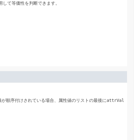
用して等価性を判断できます。
値が順序付けされている場合、属性値のリストの最後に
attrVal