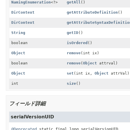
NamingEnumeration
<?>
getAll
()
DirContext
getAttributeDefinition
()
DirContext
getAttributeSyntaxDefinitio
String
getID
()
boolean
isOrdered
()
Object
remove
(int ix)
boolean
remove
(
Object
attrval)
Object
set
(int ix,
Object
attrVal)
int
size
()
フィールド詳細
serialVersionUID
@Deprecated
static final
long
serialVersionUID