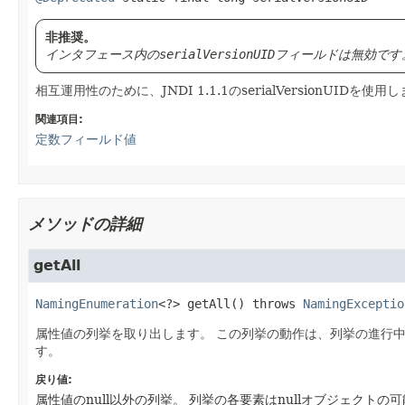
非推奨。
インタフェース内の
serialVersionUID
フィールドは無効です
相互運用性のために、JNDI 1.1.1のserialVersionUIDを使用
関連項目:
定数フィールド値
メソッドの詳細
getAll
NamingEnumeration
<?>
getAll
() throws 
NamingExceptio
属性値の列挙を取り出します。
この列挙の動作は、列挙の進行
す。
戻り値:
属性値のnull以外の列挙。
列挙の各要素はnullオブジェクトの