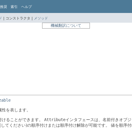
推奨
索引
ヘルプ
ド
|
コンストラクタ |
メソッド
機械翻訳について
zable
属性を表します。
付けることができます。
Attribute
インタフェースは、名前付きオブジ
照してください)の順序付けまたは順序付け解除が可能です。
値を順序付