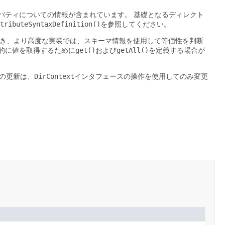
パティについての情報が含まれています。
基礎となるディレクト
tributeSyntaxDefinition()
を参照してください。
き、より高度な実装では、スキーマ情報を使用して等価性を判断
的に値を取得するために
get()
および
getAll()
を定義する場合が
の更新は、
DirContext
インタフェースの操作を使用してのみ変更