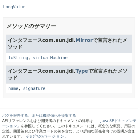
LongValue
メソッドのサマリー
インタフェースcom.sun.jdi.
Mirror
で宣言されたメ
ソッド
toString
,
virtualMachine
インタフェースcom.sun.jdi.
Type
で宣言されたメソ
ッド
name
,
signature
バグを報告する、または機能強化を提案する
APIリファレンスおよび開発者のドキュメントの詳細は、
「Java SEドキュメンテ
ーション」
を参照してください。このドキュメントには、概念的な概要、用語の
定義、回避策および作業コードの例を含む、より詳細な開発者向けの説明が含ま
その他のバージョン。
れています。