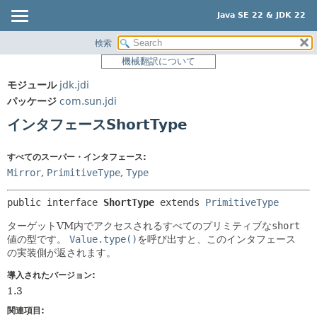
Java SE 22 & JDK 22
検索
概要
サマリー:
機械翻訳について
ネスト済
モジュール
モジュール
jdk.jdi
フィールド
パッケージ
パッケージ
com.sun.jdi
コンストラクタ
クラス
インタフェースShortType
メソッド
使用
ツリー
すべてのスーパー・インタフェース:
詳細:
Mirror
,
PrimitiveType
,
Type
プレビュー
フィールド
新規
コンストラクタ
public interface 
ShortType
 extends 
PrimitiveType
非推奨
メソッド
ターゲットVM内でアクセスされるすべてのプリミティブな
short
値の型です。
Value.type()
を呼び出すと、このインタフェース
索引
の実装側が返されます。
ヘルプ
導入されたバージョン:
1.3
関連項目: