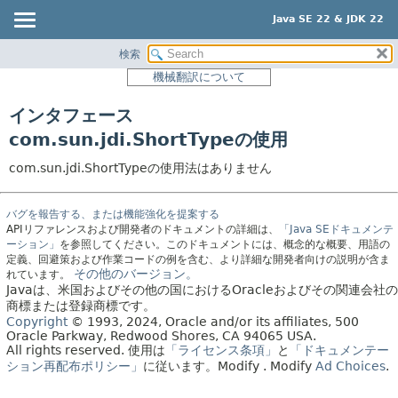
Java SE 22 & JDK 22
検索
概要
機械翻訳について
モジュール
インタフェース
パッケージ
com.sun.jdi.ShortTypeの使用
クラス
com.sun.jdi.ShortTypeの使用法はありません
使用
ツリー
バグを報告する、または機能強化を提案する
プレビュー
APIリファレンスおよび開発者のドキュメントの詳細は、
「Java SEドキュメンテ
ーション」
を参照してください。このドキュメントには、概念的な概要、用語の
新規
定義、回避策および作業コードの例を含む、より詳細な開発者向けの説明が含ま
その他のバージョン。
れています。
非推奨
Javaは、米国およびその他の国におけるOracleおよびその関連会社の
商標または登録商標です。
索引
Copyright
© 1993, 2024, Oracle and/or its affiliates, 500
ヘルプ
Oracle Parkway, Redwood Shores, CA 94065 USA.
All rights reserved.
使用は
「ライセンス条項」
と
「ドキュメンテー
ション再配布ポリシー」
に従います。
Modify
. Modify
Ad Choices
.