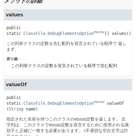
メソッドの詳細
values
public 
static
ClassFile.DebugElementsOption
[]
values
()
PREVIEW
この列挙クラスの定数を含む配列を宣言されている順序で 返し
ます。
戻り値:
この列挙クラスの定数を宣言されている順序で含む配列
valueOf
public 
static
ClassFile.DebugElementsOption
valueOf
PREVIEW
(
String
 name)
指定された名前を持つこのクラスのenum定数を返します。
文
字列は、このクラスでenum定数を宣言するために使用される識
別子と
正確に
一致する必要があります。
(不適切な空白文字は許