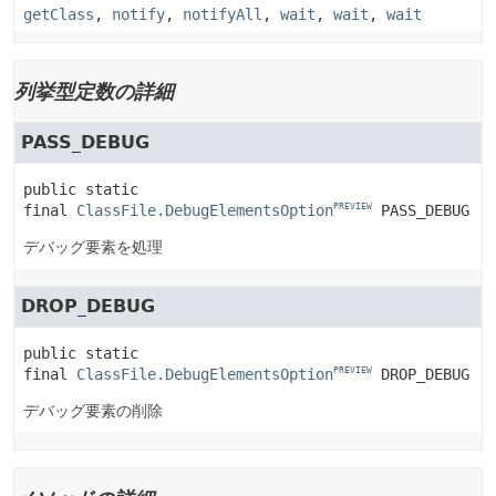
getClass
,
notify
,
notifyAll
,
wait
,
wait
,
wait
列挙型定数の詳細
PASS_DEBUG
public static 
final
ClassFile.DebugElementsOption
PASS_DEBUG
PREVIEW
デバッグ要素を処理
DROP_DEBUG
public static 
final
ClassFile.DebugElementsOption
DROP_DEBUG
PREVIEW
デバッグ要素の削除