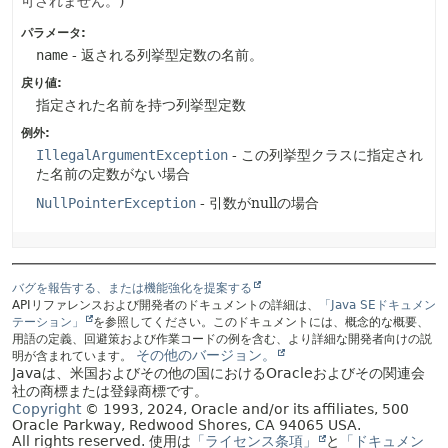
可されません。)
パラメータ:
name
- 返される列挙型定数の名前。
戻り値:
指定された名前を持つ列挙型定数
例外:
IllegalArgumentException
- この列挙型クラスに指定され
た名前の定数がない場合
NullPointerException
- 引数がnullの場合
バグを報告する、または機能強化を提案する
APIリファレンスおよび開発者のドキュメントの詳細は、
「Java SEドキュメン
テーション」
を参照してください。このドキュメントには、概念的な概要、
用語の定義、回避策および作業コードの例を含む、より詳細な開発者向けの説
その他のバージョン。
明が含まれています。
Javaは、米国およびその他の国におけるOracleおよびその関連会
社の商標または登録商標です。
Copyright
© 1993, 2024, Oracle and/or its affiliates, 500
Oracle Parkway, Redwood Shores, CA 94065 USA.
All rights reserved.
使用は
「ライセンス条項」
と
「ドキュメン