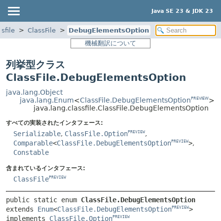
Java SE 23 & JDK 23
sfile
ClassFile
DebugElementsOption
機械翻訳について
列挙型クラス
ClassFile.DebugElementsOption
java.lang.Object
java.lang.Enum
<
ClassFile.DebugElementsOption
>
PREVIEW
java.lang.classfile.ClassFile.DebugElementsOption
すべての実装されたインタフェース:
Serializable
,
ClassFile.Option
,
PREVIEW
Comparable
<
ClassFile.DebugElementsOption
>
,
PREVIEW
Constable
含まれているインタフェース:
ClassFile
PREVIEW
public static enum 
ClassFile.DebugElementsOption
extends 
Enum
<
ClassFile.DebugElementsOption
> 
PREVIEW
implements 
ClassFile.Option
PREVIEW