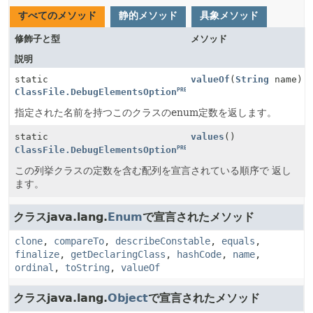
すべてのメソッド
静的メソッド
具象メソッド
修飾子と型
メソッド
説明
static
valueOf
(
String
name)
PREVIEW
ClassFile.DebugElementsOption
指定された名前を持つこのクラスのenum定数を返します。
static
values
()
PREVIEW
ClassFile.DebugElementsOption
[]
この列挙クラスの定数を含む配列を宣言されている順序で 返し
ます。
クラスjava.lang.
Enum
で宣言されたメソッド
clone
,
compareTo
,
describeConstable
,
equals
,
finalize
,
getDeclaringClass
,
hashCode
,
name
,
ordinal
,
toString
,
valueOf
クラスjava.lang.
Object
で宣言されたメソッド