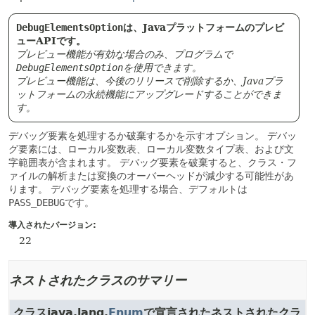
DebugElementsOption
は、Javaプラットフォームのプレビ
ューAPIです。
プレビュー機能が有効な場合のみ、プログラムで
DebugElementsOption
を使用できます。
プレビュー機能は、今後のリリースで削除するか、Javaプラ
ットフォームの永続機能にアップグレードすることができま
す。
デバッグ要素を処理するか破棄するかを示すオプション。
デバッ
グ要素には、ローカル変数表、ローカル変数タイプ表、および文
字範囲表が含まれます。
デバッグ要素を破棄すると、クラス・フ
ァイルの解析または変換のオーバーヘッドが減少する可能性があ
ります。
デバッグ要素を処理する場合、デフォルトは
PASS_DEBUG
です。
導入されたバージョン:
22
ネストされたクラスのサマリー
クラスjava.lang.
Enum
で宣言されたネストされたクラ