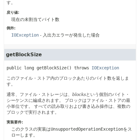
す。
戻り値:
現在の未割当てバイト数
例外:
IOException
- 入出力エラーが発生した場合
getBlockSize
public
long
getBlockSize
() throws 
IOException
このファイル・ストア内のブロックあたりのバイト数を返しま
す。
通常、ファイル・ストレージは、
blocks
という個別のバイト・
シーケンスに編成されます。
ブロックはファイル・ストアの最
小単位です。
すべての読み取りおよび書き込み操作は、複数の
ブロックで実行されます。
実装要件:
このクラスの実装は
UnsupportedOperationException
をス
ローします。