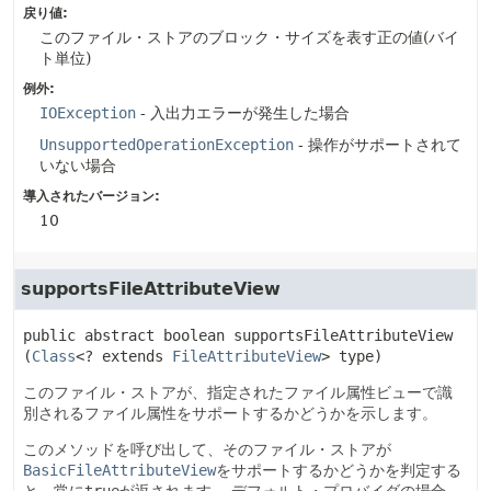
戻り値:
このファイル・ストアのブロック・サイズを表す正の値(バイ
ト単位)
例外:
IOException
- 入出力エラーが発生した場合
UnsupportedOperationException
- 操作がサポートされて
いない場合
導入されたバージョン:
10
supportsFileAttributeView
public abstract
boolean
supportsFileAttributeView
(
Class
<? extends 
FileAttributeView
> type)
このファイル・ストアが、指定されたファイル属性ビューで識
別されるファイル属性をサポートするかどうかを示します。
このメソッドを呼び出して、そのファイル・ストアが
BasicFileAttributeView
をサポートするかどうかを判定する