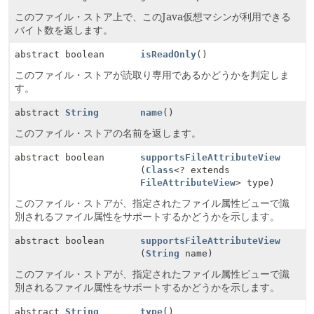
このファイル・ストア上で、このJava仮想マシンが利用できる
バイト数を返します。
abstract boolean
isReadOnly
()
このファイル・ストアが読取り専用であるかどうかを判定しま
す。
abstract
String
name
()
このファイル・ストアの名前を返します。
abstract boolean
supportsFileAttributeView
(
Class
<? extends
FileAttributeView
> type)
このファイル・ストアが、指定されたファイル属性ビューで識
別されるファイル属性をサポートするかどうかを示します。
abstract boolean
supportsFileAttributeView
(
String
name)
このファイル・ストアが、指定されたファイル属性ビューで識
別されるファイル属性をサポートするかどうかを示します。
abstract
String
type
()