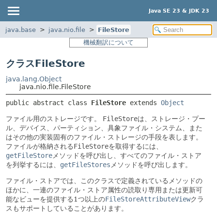
Java SE 23 & JDK 23
java.base
java.nio.file
FileStore
機械翻訳について
クラスFileStore
java.lang.Object
java.nio.file.FileStore
public abstract class 
FileStore
extends 
Object
ファイル用のストレージです。
FileStore
は、ストレージ・プー
ル、デバイス、パーティション、具象ファイル・システム、また
はその他の実装固有のファイル・ストレージの手段を表します。
ファイルが格納される
FileStore
を取得するには、
getFileStore
メソッドを呼び出し、すべてのファイル・ストア
を列挙するには、
getFileStores
メソッドを呼び出します。
ファイル・ストアでは、このクラスで定義されているメソッドの
ほかに、一連のファイル・ストア属性の読取り専用または更新可
能なビューを提供する1つ以上の
FileStoreAttributeView
クラ
スもサポートしていることがあります。