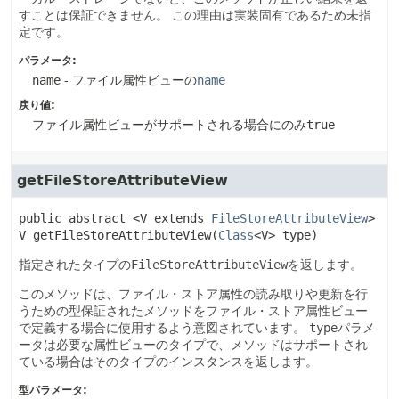
すことは保証できません。
この理由は実装固有であるため未指
定です。
パラメータ:
name
- ファイル属性ビューの
name
戻り値:
ファイル属性ビューがサポートされる場合にのみ
true
getFileStoreAttributeView
public abstract
<V extends
FileStoreAttributeView
>
V
getFileStoreAttributeView
(
Class
<V> type)
指定されたタイプの
FileStoreAttributeView
を返します。
このメソッドは、ファイル・ストア属性の読み取りや更新を行
うための型保証されたメソッドをファイル・ストア属性ビュー
で定義する場合に使用するよう意図されています。
type
パラメ
ータは必要な属性ビューのタイプで、メソッドはサポートされ
ている場合はそのタイプのインスタンスを返します。
型パラメータ: