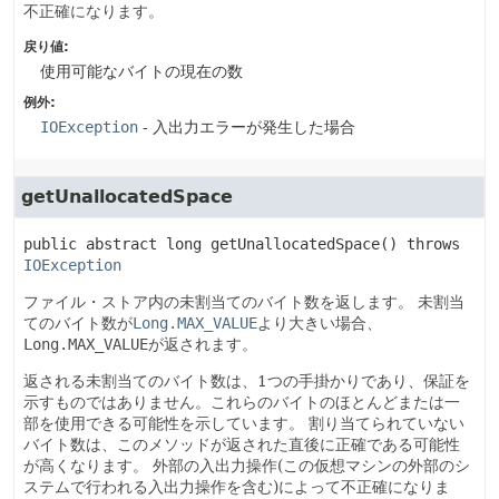
不正確になります。
戻り値:
使用可能なバイトの現在の数
例外:
IOException
- 入出力エラーが発生した場合
getUnallocatedSpace
public abstract
long
getUnallocatedSpace
() throws 
IOException
ファイル・ストア内の未割当てのバイト数を返します。
未割当
てのバイト数が
Long.MAX_VALUE
より大きい場合、
Long.MAX_VALUE
が返されます。
返される未割当てのバイト数は、1つの手掛かりであり、保証を
示すものではありません。これらのバイトのほとんどまたは一
部を使用できる可能性を示しています。
割り当てられていない
バイト数は、このメソッドが返された直後に正確である可能性
が高くなります。
外部の入出力操作(この仮想マシンの外部のシ
ステムで行われる入出力操作を含む)によって不正確になりま