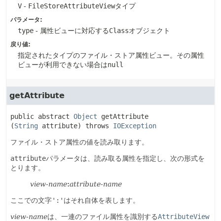
V
-
FileStoreAttributeView
タイプ
パラメータ:
type
- 属性ビューに対応する
Class
オブジェクト
戻り値:
指定されたタイプのファイル・ストア属性ビュー。その属性
ビューが利用できない場合は
null
getAttribute
public abstract
Object
getAttribute
(
String
 attribute)
 throws 
IOException
ファイル・ストア属性の値を読み取ります。
attribute
パラメータは、読み取る属性を指定し、次の形式を
とります。
view-name
:
attribute-name
ここでの文字
':'
はそれ自体を表します。
view-name
は、一連のファイル属性を識別する
AttributeView