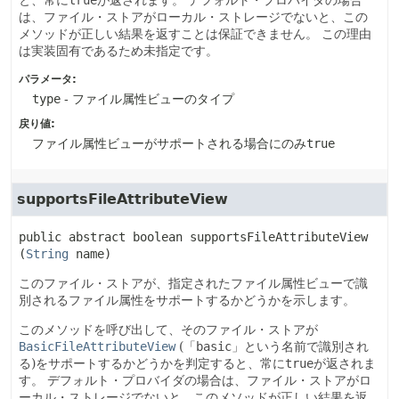
と、常に
true
が返されます。
デフォルト・プロバイダの場合
は、ファイル・ストアがローカル・ストレージでないと、この
メソッドが正しい結果を返すことは保証できません。
この理由
は実装固有であるため未指定です。
パラメータ:
type
- ファイル属性ビューのタイプ
戻り値:
ファイル属性ビューがサポートされる場合にのみ
true
supportsFileAttributeView
public abstract
boolean
supportsFileAttributeView
(
String
 name)
このファイル・ストアが、指定されたファイル属性ビューで識
別されるファイル属性をサポートするかどうかを示します。
このメソッドを呼び出して、そのファイル・ストアが
BasicFileAttributeView
(「
basic
」という名前で識別され
る)をサポートするかどうかを判定すると、常に
true
が返されま
す。
デフォルト・プロバイダの場合は、ファイル・ストアがロ
ーカル・ストレージでないと、このメソッドが正しい結果を返