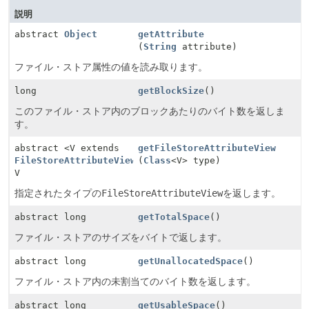
説明
abstract
Object
getAttribute
(
String
attribute)
ファイル・ストア属性の値を読み取ります。
long
getBlockSize
()
このファイル・ストア内のブロックあたりのバイト数を返しま
す。
abstract <V extends
getFileStoreAttributeView
FileStoreAttributeView
>
(
Class
<V> type)
V
指定されたタイプの
FileStoreAttributeView
を返します。
abstract long
getTotalSpace
()
ファイル・ストアのサイズをバイトで返します。
abstract long
getUnallocatedSpace
()
ファイル・ストア内の未割当てのバイト数を返します。
abstract long
getUsableSpace
()