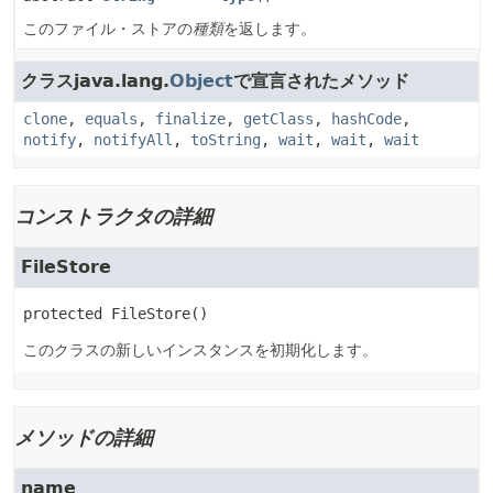
このファイル・ストアの
種類
を返します。
クラスjava.lang.
Object
で宣言されたメソッド
clone
,
equals
,
finalize
,
getClass
,
hashCode
,
notify
,
notifyAll
,
toString
,
wait
,
wait
,
wait
コンストラクタの詳細
FileStore
protected
FileStore
()
このクラスの新しいインスタンスを初期化します。
メソッドの詳細
name