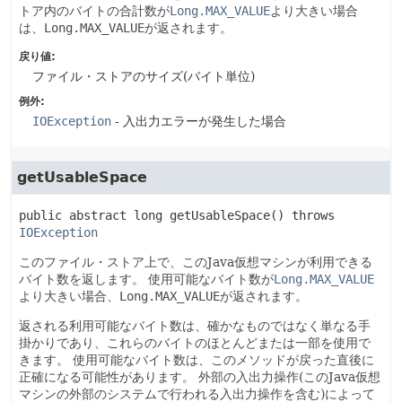
トア内のバイトの合計数が
Long.MAX_VALUE
より大きい場合
は、
Long.MAX_VALUE
が返されます。
戻り値:
ファイル・ストアのサイズ(バイト単位)
例外:
IOException
- 入出力エラーが発生した場合
getUsableSpace
public abstract
long
getUsableSpace
() throws 
IOException
このファイル・ストア上で、このJava仮想マシンが利用できる
バイト数を返します。
使用可能なバイト数が
Long.MAX_VALUE
より大きい場合、
Long.MAX_VALUE
が返されます。
返される利用可能なバイト数は、確かなものではなく単なる手
掛かりであり、これらのバイトのほとんどまたは一部を使用で
きます。
使用可能なバイト数は、このメソッドが戻った直後に
正確になる可能性があります。
外部の入出力操作(このJava仮想
マシンの外部のシステムで行われる入出力操作を含む)によって