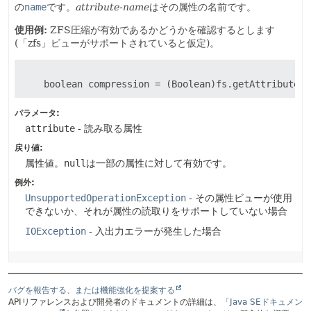
の
name
です。
attribute-name
はその属性の名前です。
使用例:
ZFS圧縮が有効であるかどうかを確認するとします
(「zfs」ビューがサポートされていると仮定)。
パラメータ:
attribute
- 読み取る属性
戻り値:
属性値。
null
は一部の属性に対して有効です。
例外:
UnsupportedOperationException
- その属性ビューが使用
できないか、それが属性の読取りをサポートしていない場合
IOException
- 入出力エラーが発生した場合
バグを報告する、または機能強化を提案する
APIリファレンスおよび開発者のドキュメントの詳細は、
「Java SEドキュメン