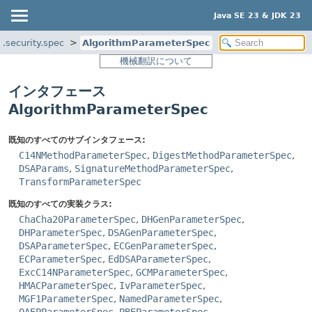
Java SE 23 & JDK 23
a.security.spec
AlgorithmParameterSpec
機械翻訳について
インタフェース
AlgorithmParameterSpec
既知のすべてのサブインタフェース:
C14NMethodParameterSpec
,
DigestMethodParameterSpec
,
DSAParams
,
SignatureMethodParameterSpec
,
TransformParameterSpec
既知のすべての実装クラス:
ChaCha20ParameterSpec
,
DHGenParameterSpec
,
DHParameterSpec
,
DSAGenParameterSpec
,
DSAParameterSpec
,
ECGenParameterSpec
,
ECParameterSpec
,
EdDSAParameterSpec
,
ExcC14NParameterSpec
,
GCMParameterSpec
,
HMACParameterSpec
,
IvParameterSpec
,
MGF1ParameterSpec
,
NamedParameterSpec
,