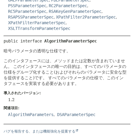
OAEPParameterSpec
,
PBEParameterSpec
,
PSSParameterSpec
,
RC2ParameterSpec
,
RC5ParameterSpec
,
RSAKeyGenParameterSpec
,
RSAPSSParameterSpec
,
XPathFilter2ParameterSpec
,
XPathFilterParameterSpec
,
XSLTTransformParameterSpec
public interface 
AlgorithmParameterSpec
暗号パラメータの透明な仕様です。
このインタフェースには、メソッドまたは定数が含まれていませ
ん。
このインタフェースの唯一の目的は、すべてのパラメータの
仕様をグループ化すること(およびそれらのパラメータに安全な型
を提供すること)です。
すべてのパラメータの仕様で、このイン
タフェースを実装する必要があります。
導入されたバージョン:
1.2
関連項目:
AlgorithmParameters
DSAParameterSpec
バグを報告する、または機能強化を提案する