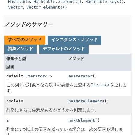
Hashtable
Hashtable.elements()
Hashtable.keys()
Vector
Vector.elements()
メソッドのサマリー
すべてのメソッド
インスタンス・メソッド
抽象メソッド
デフォルトのメソッド
修飾子と型
メソッド
説明
default
Iterator
<
E
>
asIterator
()
この列挙の対象となる残りの要素を走査する
Iterator
を返しま
す。
boolean
hasMoreElements
()
列挙にさらに要素があるかどうかを判定します。
E
nextElement
()
列挙に1つ以上の要素が残っている場合は、次の要素を返しま