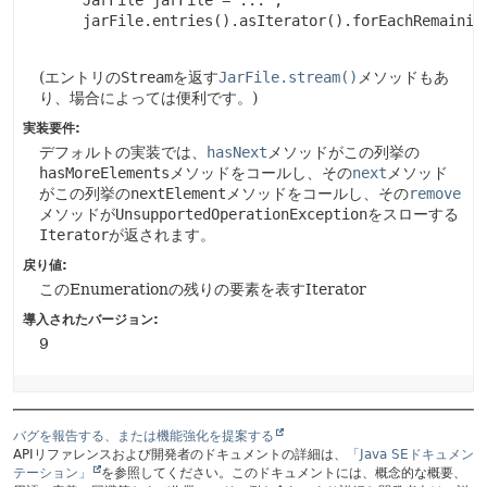
     JarFile jarFile = ... ;

     jarFile.entries().asIterator().forEachRemaining
(エントリの
Stream
を返す
JarFile.stream()
メソッドもあ
り、場合によっては便利です。)
実装要件:
デフォルトの実装では、
hasNext
メソッドがこの列挙の
hasMoreElements
メソッドをコールし、その
next
メソッド
がこの列挙の
nextElement
メソッドをコールし、その
remove
メソッドが
UnsupportedOperationException
をスローする
Iterator
が返されます。
戻り値:
このEnumerationの残りの要素を表すIterator
導入されたバージョン:
9
バグを報告する、または機能強化を提案する
APIリファレンスおよび開発者のドキュメントの詳細は、
「Java SEドキュメン
テーション」
を参照してください。このドキュメントには、概念的な概要、