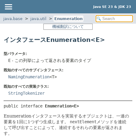
Java SE 23 & JDK 23
java.base
java.util
Enumeration
機械翻訳について
インタフェースEnumeration<E>
型パラメータ:
E
- この列挙によって返される要素のタイプ
既知のすべてのサブインタフェース:
NamingEnumeration
<T>
既知のすべての実装クラス:
StringTokenizer
public interface 
Enumeration<E>
Enumerationインタフェースを実装するオブジェクトは、一連の
要素を1回に1つずつ生成します。
nextElement
メソッドを連続
して呼び出すことによって、連続するそれらの要素が返されま
す。