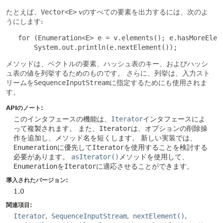
たとえば、
Vector<E>
v
のすべての要素を出力するには、次のよ
うにします:
   for (Enumeration<E> e = v.elements(); e.hasMoreEleme
       System.out.println(e.nextElement());
メソッドは、ベクトルの要素、ハッシュ表のキー、およびハッシ
ュ表の値を列挙するためのものです。
さらに、列挙は、入力スト
リームを
SequenceInputStream
に指定するためにも使用されま
す。
APIのノート:
このインタフェースの機能は、
Iterator
インタフェースによ
って複製されます。
また、
Iterator
は、オプションの削除操
作を追加し、メソッド名を短くします。
新しい実装では、
Enumeration
に優先して
Iterator
を使用することを検討する
必要があります。
asIterator()
メソッドを使用して、
Enumeration
を
Iterator
に適応させることができます。
導入されたバージョン:
1.0
関連項目:
Iterator
SequenceInputStream
nextElement()