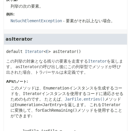
列挙の次の要素。
例外:
NoSuchElementException
- 要素がそれ以上ない場合。
asIterator
default
Iterator
<
E
>
asIterator
()
この列挙の対象となる残りの要素を走査する
Iterator
を返しま
す。
asIterator
の呼び出し後にこの列挙型でメソッドが呼び
出された場合、トラバーサルは未定義です。
APIのノート:
このメソッドは、
Enumeration
インスタンスを生成するコー
ドを、
Iterator
インスタンスを使用するコードに適応させる
ためのものです。
たとえば、
JarFile.entries()
メソッド
は
Enumeration<JarEntry>
を返します。
これを
Iterator
に変換して、
forEachRemaining()
メソッドを使用すること
ができます: