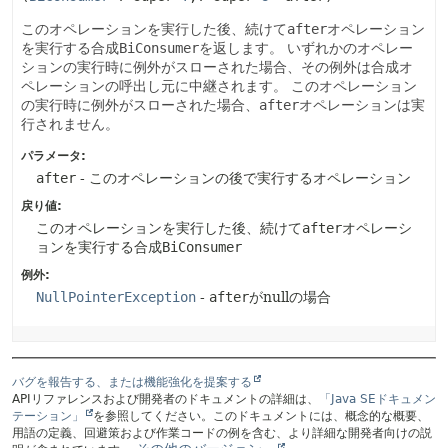
このオペレーションを実行した後、続けて
after
オペレーション
を実行する合成
BiConsumer
を返します。
いずれかのオペレー
ションの実行時に例外がスローされた場合、その例外は合成オ
ペレーションの呼出し元に中継されます。
このオペレーション
の実行時に例外がスローされた場合、
after
オペレーションは実
行されません。
パラメータ:
after
- このオペレーションの後で実行するオペレーション
戻り値:
このオペレーションを実行した後、続けて
after
オペレーシ
ョンを実行する合成
BiConsumer
例外:
NullPointerException
-
after
がnullの場合
バグを報告する、または機能強化を提案する
APIリファレンスおよび開発者のドキュメントの詳細は、
「Java SEドキュメン
テーション」
を参照してください。このドキュメントには、概念的な概要、
用語の定義、回避策および作業コードの例を含む、より詳細な開発者向けの説