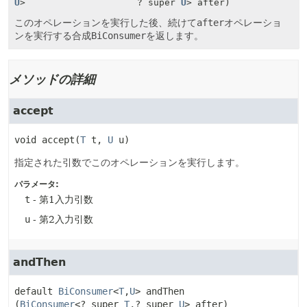
U
>
? super
U
> after)
このオペレーションを実行した後、続けて
after
オペレーショ
ンを実行する合成
BiConsumer
を返します。
メソッドの詳細
accept
void
accept
(
T
 t, 
U
 u)
指定された引数でこのオペレーションを実行します。
パラメータ:
t
- 第1入力引数
u
- 第2入力引数
andThen
default
BiConsumer
<
T
,
U
>
andThen
(
BiConsumer
<? super 
T
,
? super 
U
> after)