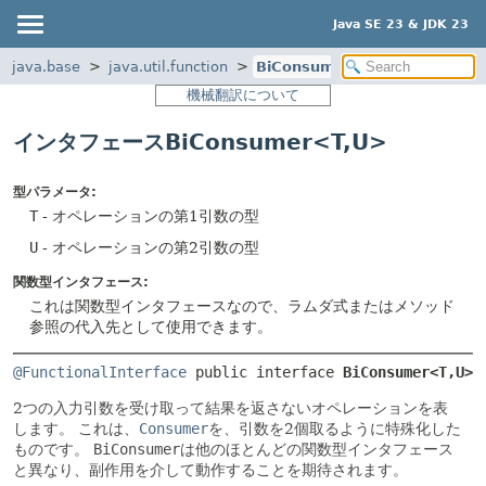
Java SE 23 & JDK 23
java.base
java.util.function
BiConsumer
機械翻訳について
インタフェースBiConsumer<T,
U>
型パラメータ:
T
- オペレーションの第1引数の型
U
- オペレーションの第2引数の型
関数型インタフェース:
これは関数型インタフェースなので、ラムダ式またはメソッド
参照の代入先として使用できます。
@FunctionalInterface
public interface 
BiConsumer<T,
U>
2つの入力引数を受け取って結果を返さないオペレーションを表
します。
これは、
Consumer
を、引数を2個取るように特殊化した
ものです。
BiConsumer
は他のほとんどの関数型インタフェース
と異なり、副作用を介して動作することを期待されます。