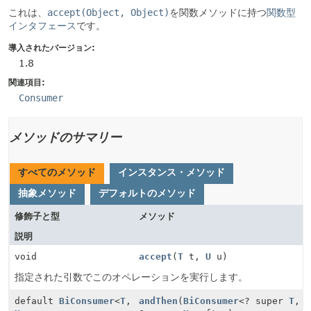
これは、
accept(Object, Object)
を関数メソッドに持つ
関数型
インタフェース
です。
導入されたバージョン:
1.8
関連項目:
Consumer
メソッドのサマリー
すべてのメソッド
インスタンス・メソッド
抽象メソッド
デフォルトのメソッド
修飾子と型
メソッド
説明
void
accept
(
T
t,
U
u)
指定された引数でこのオペレーションを実行します。
default
BiConsumer
<
T
,
andThen
(
BiConsumer
<? super
T
,