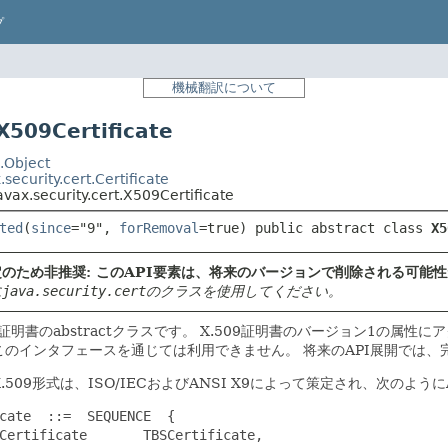
プ
機械翻訳について
509Certificate
.Object
.security.cert.Certificate
avax.security.cert.X509Certificate
ted
(
since
="9", 
forRemoval
=true) 
public abstract class 
X5
のため非推奨: このAPI要素は、将来のバージョンで削除される可能
に
java.security.cert
のクラスを使用してください。
v1証明書のabstractクラスです。
X.509証明書のバージョン1の属性
このインタフェースを通じては利用できません。
将来のAPI展開では、
.509形式は、ISO/IECおよびANSI X9によって策定され、次のよう
cate  ::=  SEQUENCE  {

Certificate       TBSCertificate,
