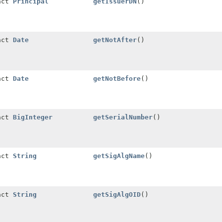
act
Principal
getIssuerDN
()
act
Date
getNotAfter
()
act
Date
getNotBefore
()
act
BigInteger
getSerialNumber
()
act
String
getSigAlgName
()
act
String
getSigAlgOID
()