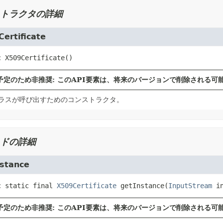
トラクタの詳細
ertificate
c
X509Certificate
()
予定のため非推奨: このAPI要素は、将来のバージョンで削除される可
ラスが呼び出すためのコンストラクタ。
ドの詳細
nstance
c static final
X509Certificate
getInstance
(
InputStream
 i
予定のため非推奨: このAPI要素は、将来のバージョンで削除される可