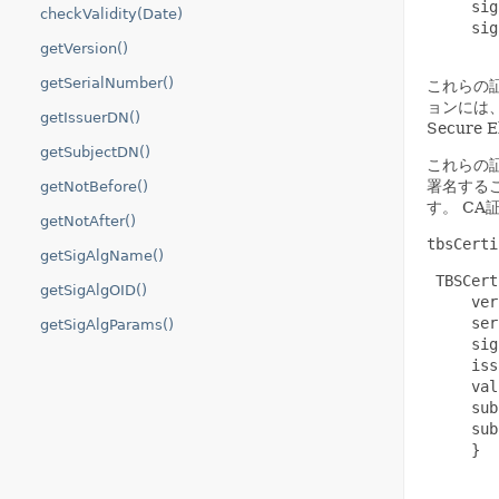
     sig
checkValidity(Date)
     sig
getVersion()
getSerialNumber()
これらの
ョンには、P
getIssuerDN()
Secure 
getSubjectDN()
これらの
署名する
getNotBefore()
す。
CA
getNotAfter()
tbsCerti
getSigAlgName()
 TBSCert
getSigAlgOID()
     ver
     ser
getSigAlgParams()
     sig
     iss
     val
     sub
     sub
     }
