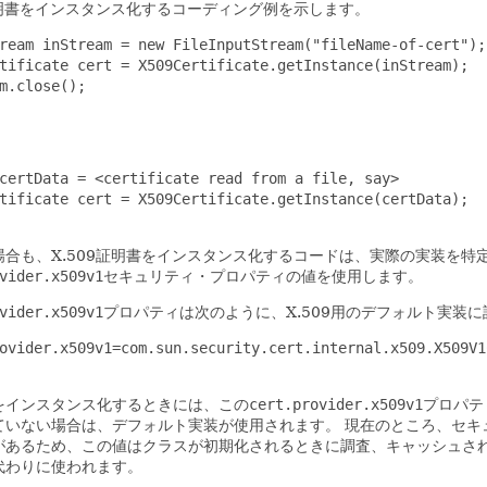
9証明書をインスタンス化するコーディング例を示します。
ream inStream = new FileInputStream("fileName-of-cert");

tificate cert = X509Certificate.getInstance(inStream);

m.close();

certData = <certificate read from a file, say>

tificate cert = X509Certificate.getInstance(certData);

場合も、X.509証明書をインスタンス化するコードは、実際の実装を
vider.x509v1
セキュリティ・プロパティの値を使用します。
vider.x509v1
プロパティは次のように、X.509用のデフォルト実装
ovider.x509v1=com.sun.security.cert.internal.x509.X509V1C
をインスタンス化するときには、この
cert.provider.x509v1
プロパテ
ていない場合は、デフォルト実装が使用されます。
現在のところ、セキ
があるため、この値はクラスが初期化されるときに調査、キャッシュさ
代わりに使われます。