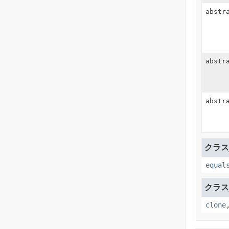
abstr
abstr
abstr
クラスja
equal
クラスj
clone