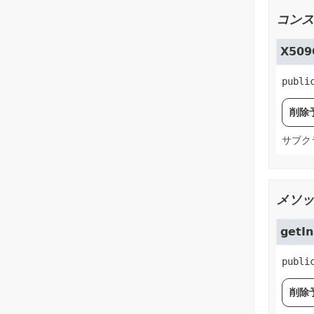
コンス
X509C
publi
削除
サブク
メソッ
getI
publi
削除