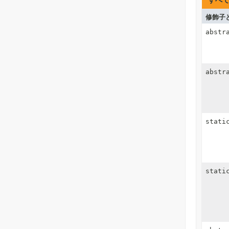
すべ
修飾子
abstr
abstr
stati
stati