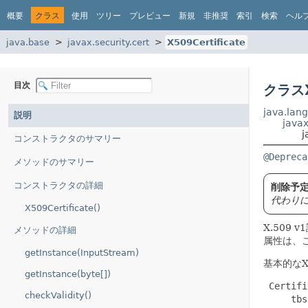
概要
クラス
使用
ツリー
プレビュー
新規
非推奨
索引
検索
ヘル
java.base
javax.security.cert
X509Certificate
目次
クラスX
java.lang
説明
javax
j
コンストラクタのサマリー
@Depreca
メソッドのサマリー
コンストラクタの詳細
削除予定
代わり
X509Certificate()
X.509 
メソッドの詳細
属性は、
getInstance(InputStream)
基本的なX
getInstance(byte[])
 Certifi
checkValidity()
     tbs