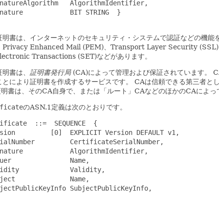
natureAlgorithm   AlgorithmIdentifier,

nature            BIT STRING  }

証明書は、インターネットのセキュリティ・システムで認証などの機能
rivacy Enhanced Mail (PEM)、Transport Layer Se
Electronic Transactions (SET)などがあります。
証明書は、
証明書発行局
(CA)によって管理および保証されています。
ことにより証明書を作成するサービスです。
CAは信頼できる第三者と
証明書は、そのCA自身で、または「ルート」CAなどのほかのCAによ
ficate
のASN.1定義は次のとおりです。
ificate  ::=  SEQUENCE  {

sion         [0]  EXPLICIT Version DEFAULT v1,

ialNumber         CertificateSerialNumber,

nature            AlgorithmIdentifier,

uer               Name,

idity             Validity,

ject              Name,

jectPublicKeyInfo SubjectPublicKeyInfo,
