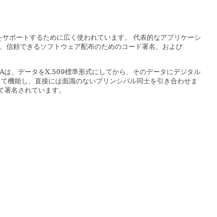
をサポートするために広く使われています。
代表的なアプリケーシ
curity (SSL)、信頼できるソフトウェア配布のためのコード署名、および
CAは、データをX.509標準形式にしてから、そのデータにデジタル
して機能し、直接には面識のないプリンシパル同士を引き合わせま
って署名されています。