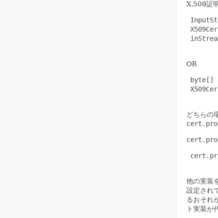
X.50
 InputSt
 X509Cer
 inStrea
OR
 byte[] 
 X509Cer
どちらの
cert.pro
cert.pro
 cert.pr
他の実装
設定され
るおそれ
ト実装が