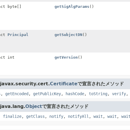
act byte[]
getSigAlgParams
()
act
Principal
getSubjectDN
()
act int
getVersion
()
vax.security.cert.
Certificate
で宣言されたメソッド
s
,
getEncoded
,
getPublicKey
,
hashCode
,
toString
,
verify
ava.lang.
Object
で宣言されたメソッド
,
finalize
,
getClass
,
notify
,
notifyAll
,
wait
,
wait
,
wai