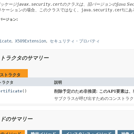
パッケージ
javax.security.cert
のクラスは、旧バージョンのJava Secur
リケーションの場合、このクラスではなく、
java.security.cert
にあ
バージョン:
icate
X509Extension
セキュリティ・プロパティ
トラクタのサマリー
ストラクタ
トラクタ
説明
ertificate
()
削除予定のため非推奨: このAPI要素は
サブクラスが呼び出すためのコンストラク
ドのサマリー