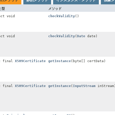
てのメソッド
静的メソッド
インスタンス・メソッド
抽象メ
と型
メソッド
act void
checkValidity
()
act void
checkValidity
(
Date
date)
c final
X509Certificate
getInstance
(byte[] certData)
c final
X509Certificate
getInstance
(
InputStream
inStream