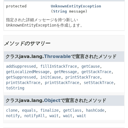
protected
UnknownEntityException
(
String
message)
指定された詳細メッセージを持つ新しい
UnknownEntityException
を作成します。
メソッドのサマリー
クラスjava.lang.
Throwable
で宣言されたメソッド
addSuppressed
,
fillInStackTrace
,
getCause
,
getLocalizedMessage
,
getMessage
,
getStackTrace
,
getSuppressed
,
initCause
,
printStackTrace
,
printStackTrace
,
printStackTrace
,
setStackTrace
,
toString
クラスjava.lang.
Object
で宣言されたメソッド
clone
,
equals
,
finalize
,
getClass
,
hashCode
,
notify
,
notifyAll
,
wait
,
wait
,
wait