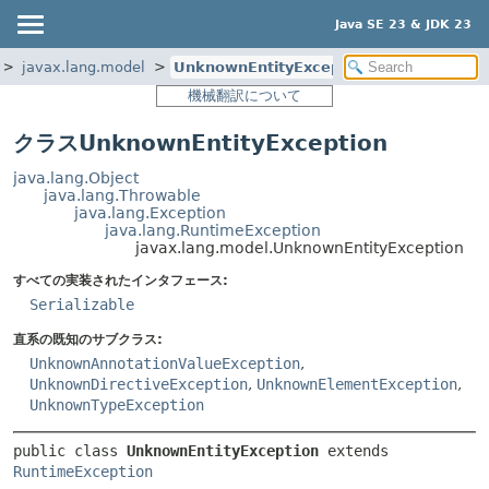
Java SE 23 & JDK 23
javax.lang.model
UnknownEntityException
機械翻訳について
クラスUnknownEntityException
java.lang.Object
java.lang.Throwable
java.lang.Exception
java.lang.RuntimeException
javax.lang.model.UnknownEntityException
すべての実装されたインタフェース:
Serializable
直系の既知のサブクラス:
UnknownAnnotationValueException
,
UnknownDirectiveException
,
UnknownElementException
,
UnknownTypeException
public class 
UnknownEntityException
extends 
RuntimeException