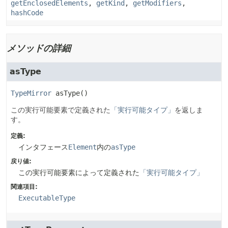
getEnclosedElements
,
getKind
,
getModifiers
,
hashCode
メソッドの詳細
asType
TypeMirror
asType
()
この実行可能要素で定義された
「実行可能タイプ」
を返しま
す。
定義:
インタフェース
Element
内の
asType
戻り値:
この実行可能要素によって定義された
「実行可能タイプ」
関連項目:
ExecutableType