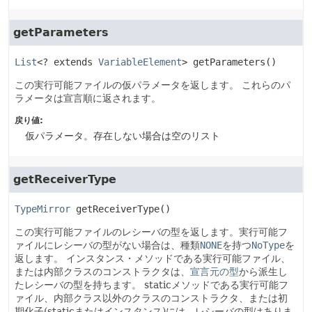
getParameters
List
<? extends 
VariableElement
>
getParameters
()
この実行可能ファイルの仮パラメータを返します。
これらのパ
ラメータは宣言順に返されます。
戻り値:
仮パラメータ。存在しない場合は空のリスト
getReceiverType
TypeMirror
getReceiverType
()
この実行可能ファイルのレシーバの型を返します。実行可能フ
ァイルにレシーバの型がない場合は、種類
NONE
を持つ
NoType
を
返します。
インスタンス・メソッドである実行可能ファイル、
または内部クラスのコンストラクタは、
宣言元の型
から派生し
たレシーバの型を持ちます。
staticメソッドである実行可能フ
ァイル、内部クラス以外のクラスのコンストラクタ、または初
期化子(staticまたはインスタンス)には、レシーバの型はありま