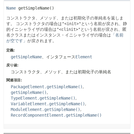
Name
getSimpleName
()
コンストラクタ、メソッド、または初期化子の単純名を返しま
す。
コンストラクタの場合は
"<init>"
という名前が戻され、静
的イニシャライザの場合は
"<clinit>"
という名前が戻され、匿
名クラスまたはインスタンス・イニシャライザの場合は
「名前
が空です」
が戻されます。
定義:
getSimpleName
、インタフェース
Element
戻り値:
コンストラクタ、メソッド、または初期化子の単純名
関連項目:
PackageElement.getSimpleName()
getSimpleName()
TypeElement.getSimpleName()
VariableElement.getSimpleName()
ModuleElement.getSimpleName()
RecordComponentElement.getSimpleName()