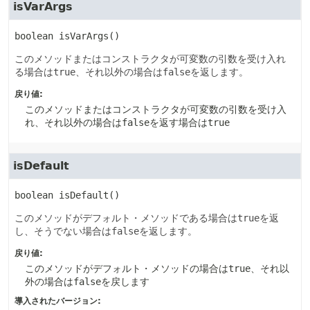
isVarArgs
boolean
isVarArgs
()
このメソッドまたはコンストラクタが可変数の引数を受け入れ
る場合は
true
、それ以外の場合は
false
を返します。
戻り値:
このメソッドまたはコンストラクタが可変数の引数を受け入
れ、それ以外の場合は
false
を返す場合は
true
isDefault
boolean
isDefault
()
このメソッドがデフォルト・メソッドである場合は
true
を返
し、そうでない場合は
false
を返します。
戻り値:
このメソッドがデフォルト・メソッドの場合は
true
、それ以
外の場合は
false
を戻します
導入されたバージョン: