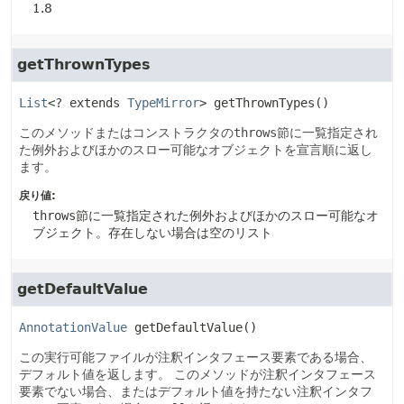
1.8
getThrownTypes
List
<? extends 
TypeMirror
>
getThrownTypes
()
このメソッドまたはコンストラクタの
throws
節に一覧指定され
た例外およびほかのスロー可能なオブジェクトを宣言順に返し
ます。
戻り値:
throws
節に一覧指定された例外およびほかのスロー可能なオ
ブジェクト。存在しない場合は空のリスト
getDefaultValue
AnnotationValue
getDefaultValue
()
この実行可能ファイルが注釈インタフェース要素である場合、
デフォルト値を返します。
このメソッドが注釈インタフェース
要素でない場合、またはデフォルト値を持たない注釈インタフ