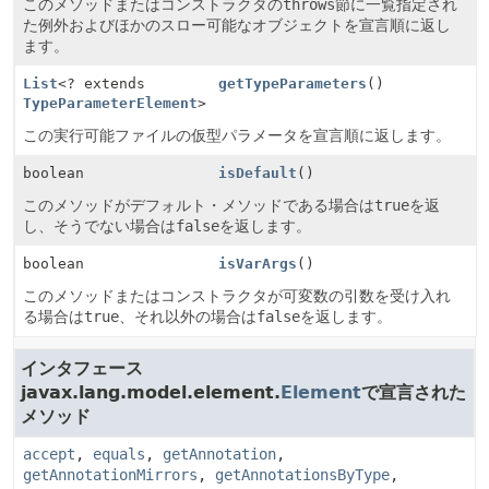
このメソッドまたはコンストラクタの
throws
節に一覧指定され
た例外およびほかのスロー可能なオブジェクトを宣言順に返し
ます。
List
<? extends
getTypeParameters
()
TypeParameterElement
>
この実行可能ファイルの仮型パラメータを宣言順に返します。
boolean
isDefault
()
このメソッドがデフォルト・メソッドである場合は
true
を返
し、そうでない場合は
false
を返します。
boolean
isVarArgs
()
このメソッドまたはコンストラクタが可変数の引数を受け入れ
る場合は
true
、それ以外の場合は
false
を返します。
インタフェース
javax.lang.model.element.
Element
で宣言された
メソッド
accept
,
equals
,
getAnnotation
,
getAnnotationMirrors
,
getAnnotationsByType
,