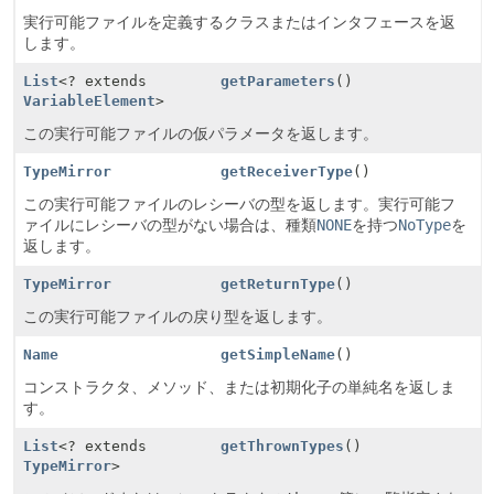
実行可能ファイルを定義するクラスまたはインタフェースを返
します。
List
<? extends
getParameters
()
VariableElement
>
この実行可能ファイルの仮パラメータを返します。
TypeMirror
getReceiverType
()
この実行可能ファイルのレシーバの型を返します。実行可能フ
ァイルにレシーバの型がない場合は、種類
NONE
を持つ
NoType
を
返します。
TypeMirror
getReturnType
()
この実行可能ファイルの戻り型を返します。
Name
getSimpleName
()
コンストラクタ、メソッド、または初期化子の単純名を返しま
す。
List
<? extends
getThrownTypes
()
TypeMirror
>