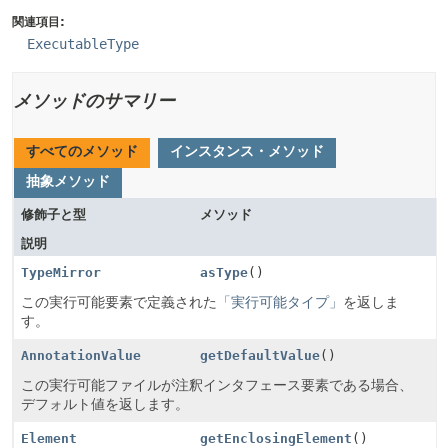
関連項目:
ExecutableType
メソッドのサマリー
すべてのメソッド
インスタンス・メソッド
抽象メソッド
修飾子と型
メソッド
説明
TypeMirror
asType
()
この実行可能要素で定義された
「実行可能タイプ」
を返しま
す。
AnnotationValue
getDefaultValue
()
この実行可能ファイルが注釈インタフェース要素である場合、
デフォルト値を返します。
Element
getEnclosingElement
()