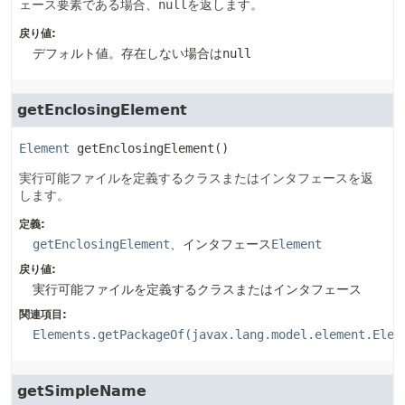
ェース要素である場合、
null
を返します。
戻り値:
デフォルト値。存在しない場合は
null
getEnclosingElement
Element
getEnclosingElement
()
実行可能ファイルを定義するクラスまたはインタフェースを返
します。
定義:
getEnclosingElement
、インタフェース
Element
戻り値:
実行可能ファイルを定義するクラスまたはインタフェース
関連項目:
Elements.getPackageOf(javax.lang.model.element.Elem
getSimpleName