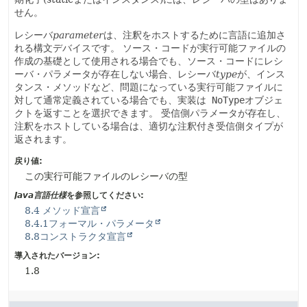
せん。
レシーバ
parameter
は、注釈をホストするために言語に追加さ
れる構文デバイスです。
ソース・コードが実行可能ファイルの
作成の基礎として使用される場合でも、ソース・コードにレシ
ーバ・パラメータが存在しない場合、レシーバ
type
が、インス
タンス・メソッドなど、問題になっている実行可能ファイルに
対して通常定義されている場合でも、実装は
NoType
オブジェ
クトを返すことを選択できます。
受信側パラメータが存在し、
注釈をホストしている場合は、適切な注釈付き受信側タイプが
返されます。
戻り値:
この実行可能ファイルのレシーバの型
Java言語仕様
を参照してください:
8.4 メソッド宣言
8.4.1フォーマル・パラメータ
8.8コンストラクタ宣言
導入されたバージョン:
1.8