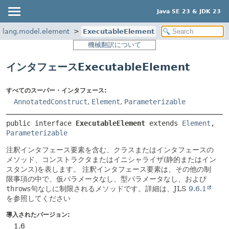
Java SE 23 & JDK 23
x.lang.model.element
ExecutableElement
機械翻訳について
インタフェースExecutableElement
すべてのスーパー・インタフェース:
AnnotatedConstruct
,
Element
,
Parameterizable
public interface 
ExecutableElement
 extends 
Element
, 
Parameterizable
注釈インタフェース要素を含む、クラスまたはインタフェースの
メソッド、コンストラクタまたはイニシャライザ(静的またはイン
スタンス)を表します。
注釈インタフェース要素は、その他の制
限事項の中で、仮パラメータなし、型パラメータなし、および
throws
句なしに制限されるメソッドです。詳細は、JLS
9.6.1
を参照してください
導入されたバージョン:
1.6