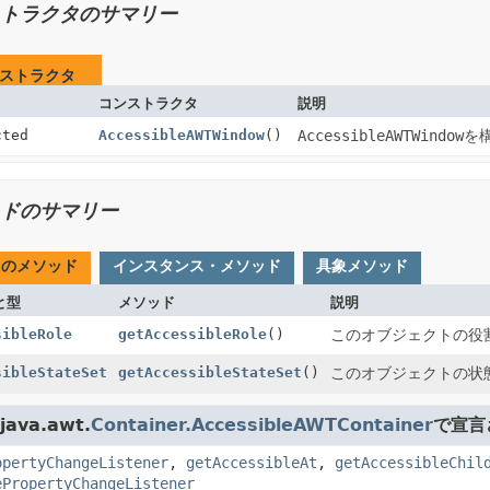
トラクタのサマリー
ストラクタ
コンストラクタ
説明
cted
AccessibleAWTWindow
()
AccessibleAWTWindow
を
ドのサマリー
てのメソッド
インスタンス・メソッド
具象メソッド
と型
メソッド
説明
sibleRole
getAccessibleRole
()
このオブジェクトの役
sibleStateSet
getAccessibleStateSet
()
このオブジェクトの状
ava.awt.
Container.AccessibleAWTContainer
で宣言
opertyChangeListener
,
getAccessibleAt
,
getAccessibleChil
ePropertyChangeListener