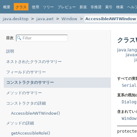
概要
クラス
使用
ツリー
プレビュー
新規
非推奨
索引
検索
ヘル
java.desktop
java.awt
Window
AccessibleAWTWindow
目次
クラスW
java.lang
説明
javax
j
ネストされたクラスのサマリー
フィールドのサマリー
すべての実
コンストラクタのサマリー
Serial
メソッドのサマリー
直系の既知
Dialog
コンストラクタの詳細
含まれてい
AccessibleAWTWindow()
Window
メソッドの詳細
protecte
getAccessibleRole()