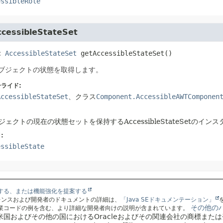
essibleRole
ccessibleStateSet
c
AccessibleStateSet
getAccessibleStateSet
()
ブジェクトの状態を取得します。
ライド:
AccessibleStateSet
、クラス
Component.AccessibleAWTComponen
ジェクトの現在の状態セットを保持するAccessibleStateSetのインス
:
essibleState
する、または機能強化を提案する
ァレンスおよび開発者のドキュメントの詳細は、
「Java SEドキュメンテーション」
その他の
業コードの例を含む、より詳細な開発者向けの説明が含まれています。
、米国およびその他の国におけるOracleおよびその関連会社の商標また