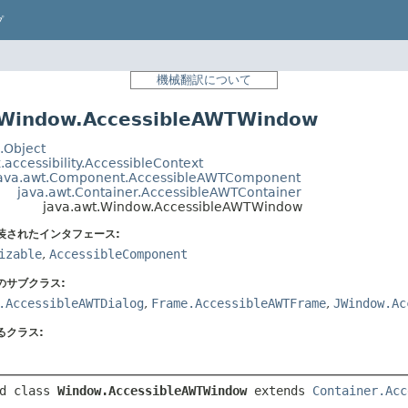
プ
機械翻訳について
indow.AccessibleAWTWindow
.Object
.accessibility.AccessibleContext
ava.awt.Component.AccessibleAWTComponent
java.awt.Container.AccessibleAWTContainer
java.awt.Window.AccessibleAWTWindow
装されたインタフェース:
izable
,
AccessibleComponent
のサブクラス:
.AccessibleAWTDialog
,
Frame.AccessibleAWTFrame
,
JWindow.Ac
るクラス:
d class 
Window.AccessibleAWTWindow
extends 
Container.Acc