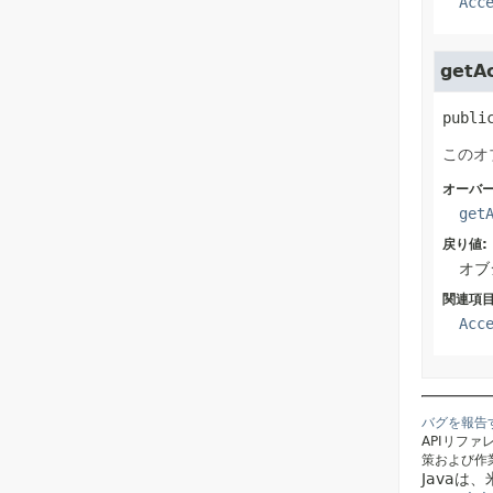
Acc
getA
publi
このオ
オーバー
get
戻り値:
オブ
関連項目
Acc
バグを報告
APIリフ
策および作
Javaは