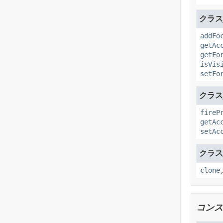
クラスj
addFo
getAc
getFo
isVis
setFo
クラスja
fireP
getAc
setAc
クラスj
clone
コンス