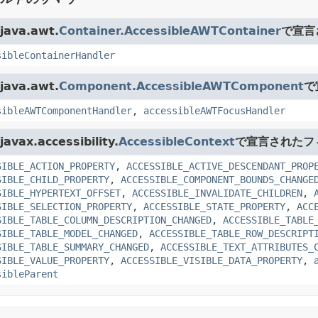
ava.awt.
Container.AccessibleAWTContainer
で宣言
sibleContainerHandler
ava.awt.
Component.AccessibleAWTComponent
で
sibleAWTComponentHandler
,
accessibleAWTFocusHandler
vax.accessibility.
AccessibleContext
で宣言されたフ
SIBLE_ACTION_PROPERTY
,
ACCESSIBLE_ACTIVE_DESCENDANT_PROP
SIBLE_CHILD_PROPERTY
,
ACCESSIBLE_COMPONENT_BOUNDS_CHANGE
SIBLE_HYPERTEXT_OFFSET
,
ACCESSIBLE_INVALIDATE_CHILDREN
,
SIBLE_SELECTION_PROPERTY
,
ACCESSIBLE_STATE_PROPERTY
,
ACC
SIBLE_TABLE_COLUMN_DESCRIPTION_CHANGED
,
ACCESSIBLE_TABLE
SIBLE_TABLE_MODEL_CHANGED
,
ACCESSIBLE_TABLE_ROW_DESCRIPT
SIBLE_TABLE_SUMMARY_CHANGED
,
ACCESSIBLE_TEXT_ATTRIBUTES_
SIBLE_VALUE_PROPERTY
,
ACCESSIBLE_VISIBLE_DATA_PROPERTY
,
sibleParent