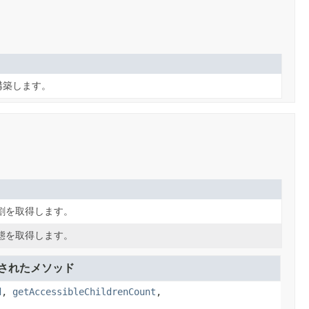
構築します。
割を取得します。
態を取得します。
されたメソッド
d
,
getAccessibleChildrenCount
,