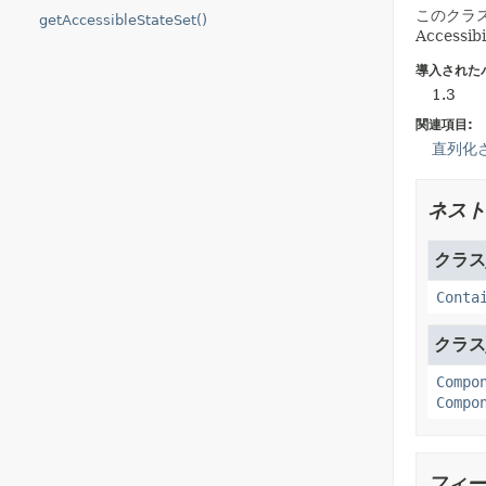
このクラ
getAccessibleStateSet()
Access
導入された
1.3
関連項目:
直列化
ネスト
クラスj
Conta
クラスj
Compo
Compo
フィー