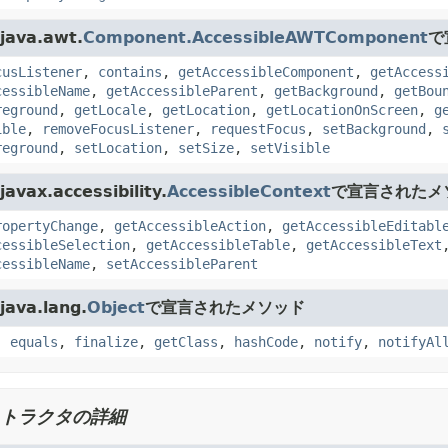
ava.awt.
Component.AccessibleAWTComponent
で
cusListener
,
contains
,
getAccessibleComponent
,
getAccess
cessibleName
,
getAccessibleParent
,
getBackground
,
getBou
reground
,
getLocale
,
getLocation
,
getLocationOnScreen
,
g
ible
,
removeFocusListener
,
requestFocus
,
setBackground
,
reground
,
setLocation
,
setSize
,
setVisible
vax.accessibility.
AccessibleContext
で宣言されたメ
ropertyChange
,
getAccessibleAction
,
getAccessibleEditabl
cessibleSelection
,
getAccessibleTable
,
getAccessibleText
cessibleName
,
setAccessibleParent
ava.lang.
Object
で宣言されたメソッド
,
equals
,
finalize
,
getClass
,
hashCode
,
notify
,
notifyAl
トラクタの詳細