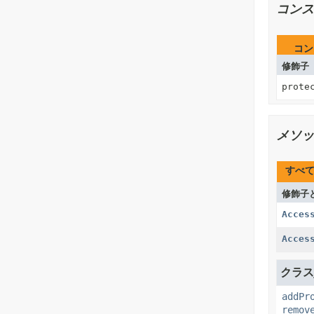
コンス
コン
修飾子
prote
メソッ
すべ
修飾子
Acces
Acces
クラスj
addPr
remov