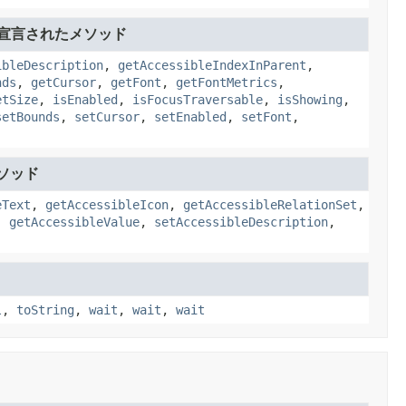
宣言されたメソッド
ibleDescription
,
getAccessibleIndexInParent
,
nds
,
getCursor
,
getFont
,
getFontMetrics
,
etSize
,
isEnabled
,
isFocusTraversable
,
isShowing
,
setBounds
,
setCursor
,
setEnabled
,
setFont
,
ソッド
eText
,
getAccessibleIcon
,
getAccessibleRelationSet
,
,
getAccessibleValue
,
setAccessibleDescription
,
l
,
toString
,
wait
,
wait
,
wait