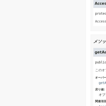
Acce
prote
Acces
メソッ
getAc
publi
このオ
オーバー
get
戻り値:
オブ
関連項目