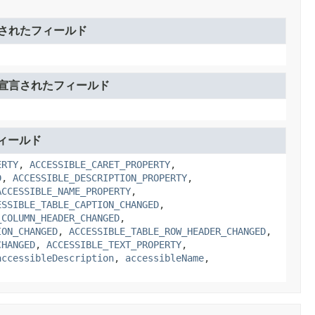
されたフィールド
宣言されたフィールド
ィールド
ERTY
,
ACCESSIBLE_CARET_PROPERTY
,
D
,
ACCESSIBLE_DESCRIPTION_PROPERTY
,
ACCESSIBLE_NAME_PROPERTY
,
ESSIBLE_TABLE_CAPTION_CHANGED
,
_COLUMN_HEADER_CHANGED
,
ION_CHANGED
,
ACCESSIBLE_TABLE_ROW_HEADER_CHANGED
,
CHANGED
,
ACCESSIBLE_TEXT_PROPERTY
,
accessibleDescription
,
accessibleName
,