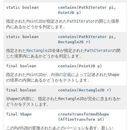
static boolean
contains
(
PathIterator
pi,
Point2D
p)
指定された
Point2D
が指定された
PathIterator
の閉じた境界
内にあるかどうかを判定します。
static boolean
contains
(
PathIterator
pi,
Rectangle2D
r)
指定された
Rectangle2D
全体が指定された
PathIterator
の閉
じた境界内にあるかどうかを判定します。
final boolean
contains
(
Point2D
p)
指定された
Point2D
が、
内側の定義
によって記述された
Shape
の境界の内側にあるかどうかをテストします。
final boolean
contains
(
Rectangle2D
r)
Shape
の内部に、指定された
Rectangle2D
が完全に含まれるか
どうかをテストします。
final
Shape
createTransformedShape
(
AffineTransform
at)
この
Path2D
の変換されたあとのバージョンを表す、新しい