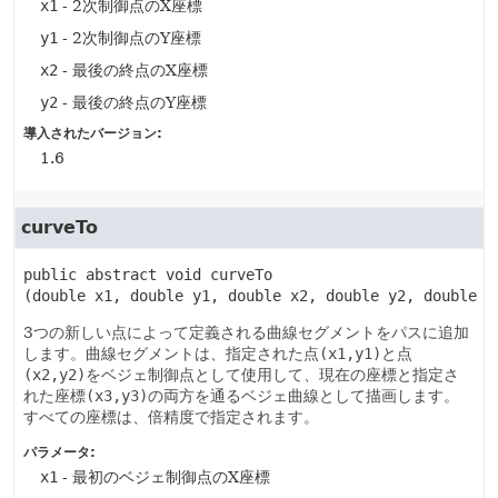
x1
- 2次制御点のX座標
y1
- 2次制御点のY座標
x2
- 最後の終点のX座標
y2
- 最後の終点のY座標
導入されたバージョン:
1.6
curveTo
public abstract
void
curveTo
(double x1, double y1, double x2, double y2, double x
3つの新しい点によって定義される曲線セグメントをパスに追加
します。曲線セグメントは、指定された点
(x1,y1)
と点
(x2,y2)
をベジェ制御点として使用して、現在の座標と指定さ
れた座標
(x3,y3)
の両方を通るベジェ曲線として描画します。
すべての座標は、倍精度で指定されます。
パラメータ:
x1
- 最初のベジェ制御点のX座標