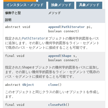
インスタンス・メソッド
抽象メソッド
具象メソッド
修飾子と型
メソッド
説明
abstract void
append
(
PathIterator
pi,
boolean connect)
指定された
PathIterator
オブジェクトの幾何学的図形をパス
に追加します。その新しい幾何学的図形をライン・セグメント
で既存のパス・セグメントに接続することも可能です。
final void
append
(
Shape
s,
boolean connect)
指定された
Shape
オブジェクトの幾何学的図形をパスに追加し
ます。その新しい幾何学的図形をライン・セグメントで既存の
パス・セグメントに接続することも可能です。
abstract
Object
clone
()
このオブジェクトと同じクラスの新しいオブジェクトを作成し
ます。
final void
closePath
()