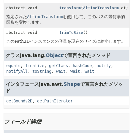
abstract void
transform
(
AffineTransform
at)
指定された
AffineTransform
を使用して、このパスの幾何学的
図形を変換します。
abstract void
trimToSize
()
このPath2Dインスタンスの容量を現在のサイズに縮小します。
クラスjava.lang.
Object
で宣言されたメソッド
equals
,
finalize
,
getClass
,
hashCode
,
notify
,
notifyAll
,
toString
,
wait
,
wait
,
wait
インタフェースjava.awt.
Shape
で宣言されたメソッ
ド
getBounds2D
,
getPathIterator
フィールド詳細