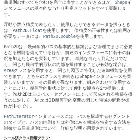
曲規則のすべてを含む)を完全に表すことができるほか、
Shape
イ
ンタフェースの基本的な当たり判定メソッドをすべて実装しま
す。
浮動小数点精度で表したり、使用したりできるデータを扱うとき
は、
Path2D.Float
を使用します。
倍精度の正確性または範囲が
必要なデータには、
Path2D.Double
を使用します。
Path2D
は、幾何学的パスの基本的な構築および管理でまさに必要
となる機能を備えているほか、前述のインタフェースに若干の解
釈を加えたものを実装しています。
単純な当たり判定だけでな
く、閉じた幾何学的形状の内部を操作することが有効な場合は、
Area
クラスを使用すると、閉じた図形に特化した追加機能を使用
できます。
どちらのクラスも表向きは
Shape
インタフェースを実
装していますが、その目的が異なります。組み合わせて使用する
ことにより、幾何学的形状に対して便利な観点を2つ提供しま
す。
Path2D
は主にパス・セグメントによって形成される軌跡を扱
うのに対して、
Area
は2D幾何学的空間の閉じた領域の解釈や操
作が中心です。
PathIterator
インタフェースには、パスを構成するセグメント
のタイプと、パスの内側または外側にある領域を特定する方法を
制御する屈曲規則について、詳細な説明が用意されています。
シール済クラス階層グラフ: