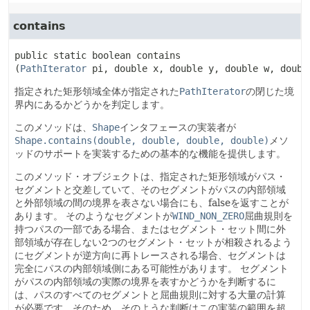
contains
public static
boolean
contains
(
PathIterator
 pi, double x, double y, double w, doubl
指定された矩形領域全体が指定された
PathIterator
の閉じた境
界内にあるかどうかを判定します。
このメソッドは、
Shape
インタフェースの実装者が
Shape.contains(double, double, double, double)
メソ
ッドのサポートを実装するための基本的な機能を提供します。
このメソッド・オブジェクトは、指定された矩形領域がパス・
セグメントと交差していて、そのセグメントがパスの内部領域
と外部領域の間の境界を表さない場合にも、falseを返すことが
あります。
そのようなセグメントが
WIND_NON_ZERO
屈曲規則を
持つパスの一部である場合、またはセグメント・セット間に外
部領域が存在しない2つのセグメント・セットが相殺されるよう
にセグメントが逆方向に再トレースされる場合、セグメントは
完全にパスの内部領域側にある可能性があります。
セグメント
がパスの内部領域の実際の境界を表すかどうかを判断するに
は、パスのすべてのセグメントと屈曲規則に対する大量の計算
が必要です。そのため、そのような判断はこの実装の範囲を超