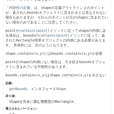
「内部性の定義」
は、
shape
の定義アウトライン上のポイント
が、返された
bounds
オブジェクトに含まれるとは見なされない
場合もありますが、それらのポイントが元の
shape
に含まれてい
ない場合のみであることに注意してください。
point
が
contains(point)
メソッドに従って
shape
の内側にあ
る場合は、
bounds
の
contains(point)
メソッドに従って、返
された
Rectangle
境界オブジェクトの内側にある必要がありま
す。
具体的には、次のようになります。
shape.contains(x,y)
には
bounds.contains(x,y)
が必要
point
が
shape
の内側にない場合は、引き続き
bounds
オブジェ
クトに含まれている可能性があります。
bounds.contains(x,y)
は
shape.contains(x,y)
を示さない
定義:
getBounds
、インタフェース
Shape
戻り値:
Shape
を完全に囲む整数型の
Rectangle
。
導入されたバージョン: