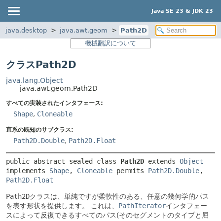
Java SE 23 & JDK 23
java.desktop
java.awt.geom
Path2D
機械翻訳について
クラスPath2D
java.lang.Object
java.awt.geom.Path2D
すべての実装されたインタフェース:
Shape
,
Cloneable
直系の既知のサブクラス:
Path2D.Double
,
Path2D.Float
public abstract sealed class 
Path2D
extends 
Object
implements 
Shape
, 
Cloneable
permits 
Path2D.Double
, 
Path2D.Float
Path2D
クラスは、単純ですが柔軟性のある、任意の幾何学的パス
を表す形状を提供します。
これは、
PathIterator
インタフェー
スによって反復できるすべてのパス(そのセグメントのタイプと屈