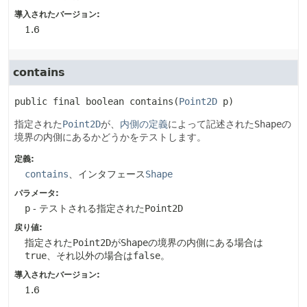
導入されたバージョン:
1.6
contains
public final
boolean
contains
(
Point2D
 p)
指定された
Point2D
が、
内側の定義
によって記述された
Shape
の
境界の内側にあるかどうかをテストします。
定義:
contains
、インタフェース
Shape
パラメータ:
p
- テストされる指定された
Point2D
戻り値:
指定された
Point2D
が
Shape
の境界の内側にある場合は
true
、それ以外の場合は
false
。
導入されたバージョン:
1.6