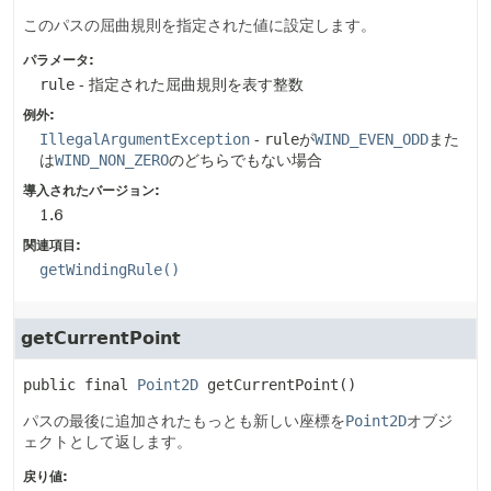
このパスの屈曲規則を指定された値に設定します。
パラメータ:
rule
- 指定された屈曲規則を表す整数
例外:
IllegalArgumentException
-
rule
が
WIND_EVEN_ODD
また
は
WIND_NON_ZERO
のどちらでもない場合
導入されたバージョン:
1.6
関連項目:
getWindingRule()
getCurrentPoint
public final
Point2D
getCurrentPoint
()
パスの最後に追加されたもっとも新しい座標を
Point2D
オブジ
ェクトとして返します。
戻り値: