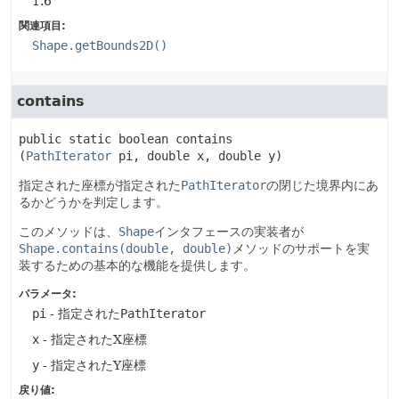
1.6
関連項目:
Shape.getBounds2D()
contains
public static
boolean
contains
(
PathIterator
 pi, double x, double y)
指定された座標が指定された
PathIterator
の閉じた境界内にあ
るかどうかを判定します。
このメソッドは、
Shape
インタフェースの実装者が
Shape.contains(double, double)
メソッドのサポートを実
装するための基本的な機能を提供します。
パラメータ:
pi
- 指定された
PathIterator
x
- 指定されたX座標
y
- 指定されたY座標
戻り値: