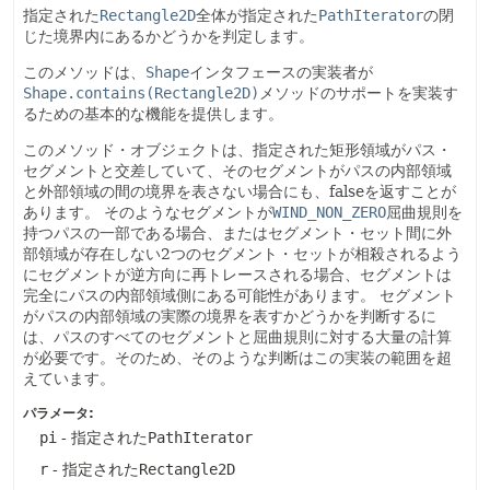
指定された
Rectangle2D
全体が指定された
PathIterator
の閉
じた境界内にあるかどうかを判定します。
このメソッドは、
Shape
インタフェースの実装者が
Shape.contains(Rectangle2D)
メソッドのサポートを実装す
るための基本的な機能を提供します。
このメソッド・オブジェクトは、指定された矩形領域がパス・
セグメントと交差していて、そのセグメントがパスの内部領域
と外部領域の間の境界を表さない場合にも、falseを返すことが
あります。
そのようなセグメントが
WIND_NON_ZERO
屈曲規則を
持つパスの一部である場合、またはセグメント・セット間に外
部領域が存在しない2つのセグメント・セットが相殺されるよう
にセグメントが逆方向に再トレースされる場合、セグメントは
完全にパスの内部領域側にある可能性があります。
セグメント
がパスの内部領域の実際の境界を表すかどうかを判断するに
は、パスのすべてのセグメントと屈曲規則に対する大量の計算
が必要です。そのため、そのような判断はこの実装の範囲を超
えています。
パラメータ:
pi
- 指定された
PathIterator
r
- 指定された
Rectangle2D