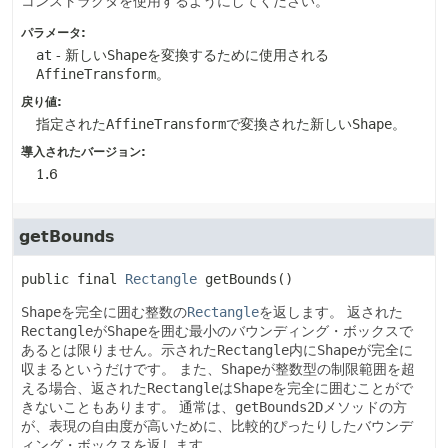
コンストラクタを使用するようにしてください。
パラメータ:
at
- 新しい
Shape
を変換するために使用される
AffineTransform
。
戻り値:
指定された
AffineTransform
で変換された新しい
Shape
。
導入されたバージョン:
1.6
getBounds
public final
Rectangle
getBounds
()
Shape
を完全に囲む整数の
Rectangle
を返します。
返された
Rectangle
が
Shape
を囲む最小のバウンディング・ボックスで
あるとは限りません。示された
Rectangle
内に
Shape
が完全に
収まるというだけです。
また、
Shape
が整数型の制限範囲を超
える場合、返された
Rectangle
は
Shape
を完全に囲むことがで
きないこともあります。
通常は、
getBounds2D
メソッドの方
が、表現の自由度が高いために、比較的ぴったりしたバウンデ
ィング・ボックスを返します。