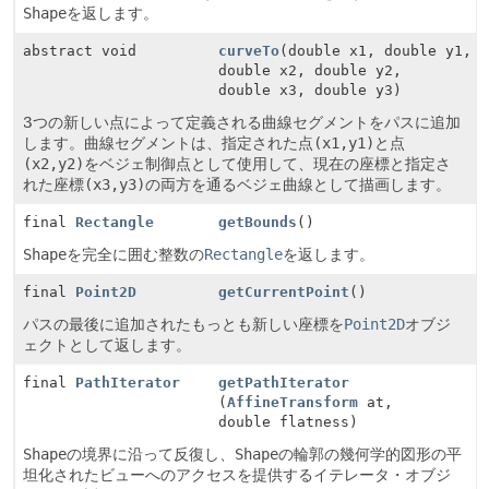
Shape
を返します。
abstract void
curveTo
(double x1, double y1,
double x2, double y2,
double x3, double y3)
3つの新しい点によって定義される曲線セグメントをパスに追加
します。曲線セグメントは、指定された点
(x1,y1)
と点
(x2,y2)
をベジェ制御点として使用して、現在の座標と指定さ
れた座標
(x3,y3)
の両方を通るベジェ曲線として描画します。
final
Rectangle
getBounds
()
Shape
を完全に囲む整数の
Rectangle
を返します。
final
Point2D
getCurrentPoint
()
パスの最後に追加されたもっとも新しい座標を
Point2D
オブジ
ェクトとして返します。
final
PathIterator
getPathIterator
(
AffineTransform
at,
double flatness)
Shape
の境界に沿って反復し、
Shape
の輪郭の幾何学的図形の平
坦化されたビューへのアクセスを提供するイテレータ・オブジ