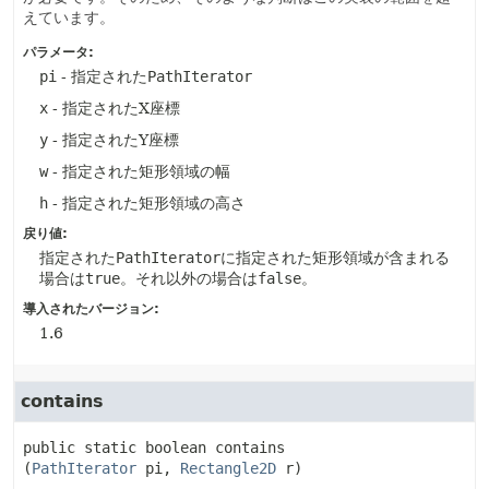
えています。
パラメータ:
pi
- 指定された
PathIterator
x
- 指定されたX座標
y
- 指定されたY座標
w
- 指定された矩形領域の幅
h
- 指定された矩形領域の高さ
戻り値:
指定された
PathIterator
に指定された矩形領域が含まれる
場合は
true
。それ以外の場合は
false
。
導入されたバージョン:
1.6
contains
public static
boolean
contains
(
PathIterator
 pi, 
Rectangle2D
 r)