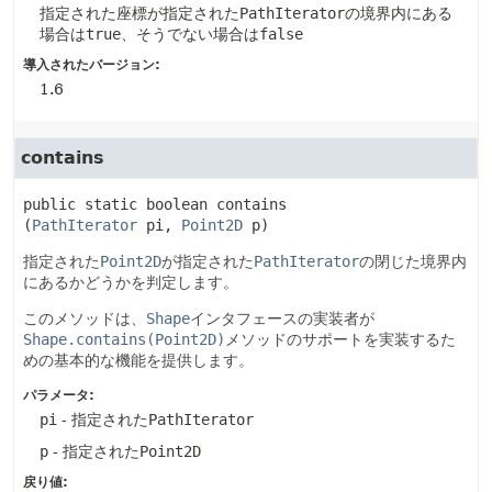
指定された座標が指定された
PathIterator
の境界内にある
場合は
true
、そうでない場合は
false
導入されたバージョン:
1.6
contains
public static
boolean
contains
(
PathIterator
 pi, 
Point2D
 p)
指定された
Point2D
が指定された
PathIterator
の閉じた境界内
にあるかどうかを判定します。
このメソッドは、
Shape
インタフェースの実装者が
Shape.contains(Point2D)
メソッドのサポートを実装するた
めの基本的な機能を提供します。
パラメータ:
pi
- 指定された
PathIterator
p
- 指定された
Point2D
戻り値: