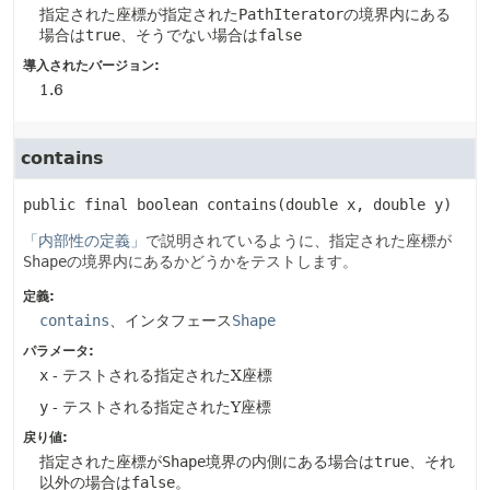
指定された座標が指定された
PathIterator
の境界内にある
場合は
true
、そうでない場合は
false
導入されたバージョン:
1.6
contains
public final
boolean
contains
(double x, double y)
「内部性の定義」
で説明されているように、指定された座標が
Shape
の境界内にあるかどうかをテストします。
定義:
contains
、インタフェース
Shape
パラメータ:
x
- テストされる指定されたX座標
y
- テストされる指定されたY座標
戻り値:
指定された座標が
Shape
境界の内側にある場合は
true
、それ
以外の場合は
false
。