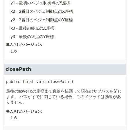
y1
- 最初のベジェ制御点のY座標
x2
- 2番目のベジェ制御点のX座標
y2
- 2番目のベジェ制御点のY座標
x3
- 最後の終点のX座標
y3
- 最後の終点のY座標
導入されたバージョン:
1.6
closePath
public final
void
closePath
()
最後の
moveTo
の座標まで直線を描画して現在のサブパスを閉じ
ます。
パスがすでに閉じている場合、このメソッドは効果があ
りません。
導入されたバージョン:
1.6