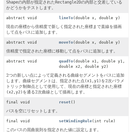
Shape
の内部が指定された
Rectangle2D
の内部と交差している
かどうかをテストします。
abstract void
lineTo
(double x, double y)
現在の座標から倍精度で新しく指定された座標まで直線を描画
して点をパスに追加します。
abstract void
moveTo
(double x, double y)
倍精度で指定された座標に移動して点をパスに追加します。
abstract void
quadTo
(double x1, double y1,
double x2, double y2)
2つの新しい点によって定義される曲線セグメントをパスに追加
します。曲線セグメントは、指定された点
(x1,y1)
を2次パラメ
トリック制御点として使用して、現在の座標と指定された座標
(x2,y2)
を通る2次曲線として描画します。
final void
reset
()
パスを空にリセットします。
final void
setWindingRule
(int rule)
このパスの屈曲規則を指定された値に設定します。