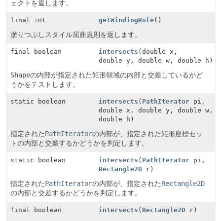
ェクトを返します。
final int
getWindingRule
()
塗りつぶしスタイル屈曲規則を返します。
final boolean
intersects
(double x,
double y, double w, double h)
Shape
の内部が指定された矩形領域の内部と交差しているかど
うかをテストします。
static boolean
intersects
(
PathIterator
pi,
double x, double y, double w,
double h)
指定された
PathIterator
の内部が、指定された矩形座標セッ
トの内部と交差するかどうかを判定します。
static boolean
intersects
(
PathIterator
pi,
Rectangle2D
r)
指定された
PathIterator
の内部が、指定された
Rectangle2D
の内部と交差するかどうかを判定します。
final boolean
intersects
(
Rectangle2D
r)