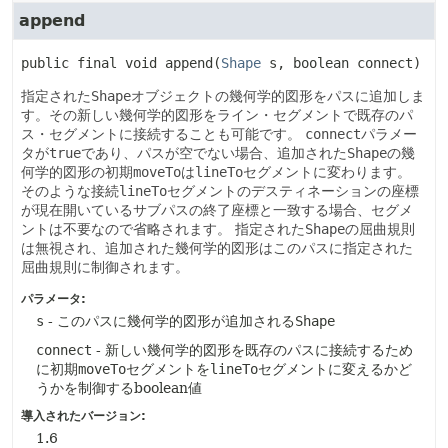
append
public final
void
append
(
Shape
 s, boolean connect)
指定された
Shape
オブジェクトの幾何学的図形をパスに追加しま
す。その新しい幾何学的図形をライン・セグメントで既存のパ
ス・セグメントに接続することも可能です。
connect
パラメー
タが
true
であり、パスが空でない場合、追加された
Shape
の幾
何学的図形の初期
moveTo
は
lineTo
セグメントに変わります。
そのような接続
lineTo
セグメントのデスティネーションの座標
が現在開いているサブパスの終了座標と一致する場合、セグメ
ントは不要なので省略されます。
指定された
Shape
の屈曲規則
は無視され、追加された幾何学的図形はこのパスに指定された
屈曲規則に制御されます。
パラメータ:
s
- このパスに幾何学的図形が追加される
Shape
connect
- 新しい幾何学的図形を既存のパスに接続するため
に初期
moveTo
セグメントを
lineTo
セグメントに変えるかど
うかを制御するboolean値
導入されたバージョン:
1.6