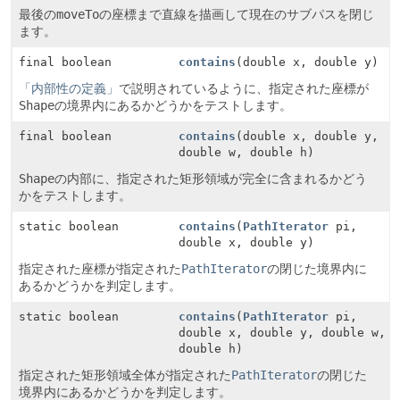
最後の
moveTo
の座標まで直線を描画して現在のサブパスを閉じ
ます。
final boolean
contains
(double x, double y)
「内部性の定義」
で説明されているように、指定された座標が
Shape
の境界内にあるかどうかをテストします。
final boolean
contains
(double x, double y,
double w, double h)
Shape
の内部に、指定された矩形領域が完全に含まれるかどう
かをテストします。
static boolean
contains
(
PathIterator
pi,
double x, double y)
指定された座標が指定された
PathIterator
の閉じた境界内に
あるかどうかを判定します。
static boolean
contains
(
PathIterator
pi,
double x, double y, double w,
double h)
指定された矩形領域全体が指定された
PathIterator
の閉じた
境界内にあるかどうかを判定します。