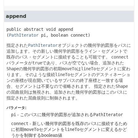
append
public abstract
void
append
(
PathIterator
 pi, boolean connect)
指定された
PathIterator
オブジェクトの幾何学的図形をパスに
追加します。その新しい幾何学的図形をライン・セグメントで
既存のパス・セグメントに接続することも可能です。
connect
パラメータが
true
であり、パスが空でない場合、追加された
Shape
の幾何学的図形の初期
moveTo
は
lineTo
セグメントに変わ
ります。
そのような接続
lineTo
セグメントのデスティネーショ
ンの座標が現在開いているサブパスの終了座標と一致する場
合、セグメントは不要なので省略されます。
指定された
Shape
の屈曲規則は無視され、追加された幾何学的図形はこのパスに
指定された屈曲規則に制御されます。
パラメータ:
pi
- このパスに幾何学的図形が追加される
PathIterator
connect
- 新しい幾何学的図形を既存のパスに接続するため
に初期
moveTo
セグメントを
lineTo
セグメントに変えるかど
うかを制御するboolean値