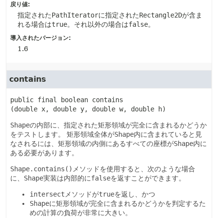
戻り値:
指定された
PathIterator
に指定された
Rectangle2D
が含ま
れる場合は
true
。それ以外の場合は
false
。
導入されたバージョン:
1.6
contains
public final
boolean
contains
(double x, double y, double w, double h)
Shape
の内部に、指定された矩形領域が完全に含まれるかどうか
をテストします。
矩形領域全体が
Shape
内に含まれていると見
なされるには、矩形領域の内側にあるすべての座標が
Shape
内に
ある必要があります。
Shape.contains()
メソッドを使用すると、次のような場合
に、
Shape
実装は内部的に
false
を返すことができます。
intersect
メソッドが
true
を返し、かつ
Shape
に矩形領域が完全に含まれるかどうかを判定するた
めの計算の負荷が非常に大きい。