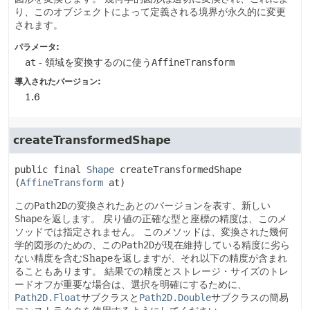
り、このオブジェクトによって定義される境界が永久的に変更
されます。
パラメータ:
at
- 領域を変換するのに使う
AffineTransform
導入されたバージョン:
1.6
createTransformedShape
public final
Shape
createTransformedShape
(
AffineTransform
 at)
この
Path2D
の変換されたあとのバージョンを表す、新しい
Shape
を返します。
戻り値の正確な型と座標の精度は、このメ
ソッドでは指定されません。
このメソッドは、変換された幾何
学的図形のための、この
Path2D
が現在維持している精度に劣ら
ない精度を含むShapeを返しますが、それ以下の精度が含まれ
ることもあります。
結果での精度とストレージ・サイズのトレ
ードオフが重要な場合は、選択を明確にするために、
Path2D.Float
サブクラスと
Path2D.Double
サブクラスの簡易