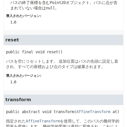
パスの終了座標を含む
Point2D
オブジェクト。パスに点が含
まれていない場合は
null
。
導入されたバージョン:
1.6
reset
public final
void
reset
()
パスを空にリセットします。
追加位置はパスの先頭に設定し直
され、すべての座標および点のタイプは破棄されます。
導入されたバージョン:
1.6
transform
public abstract
void
transform
(
AffineTransform
 at)
指定された
AffineTransform
を使用して、このパスの幾何学的
図形を変換します。
幾何学的図形は適切に変換され、これによ