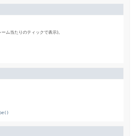
レーム当たりのティックで表示)。
pe()