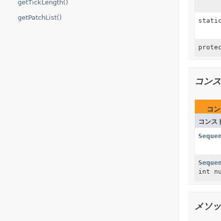
getTickLength()
getPatchList()
stati
prote
コンス
コン
コンス
Seque
Seque
int n
メソッ