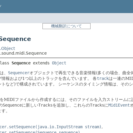
プ
機械翻訳について
equence
.Object
x.sound.midi.Sequence
lass 
Sequence
extends 
Object
は、
Sequencer
オブジェクトで再生できる音楽情報(多くの場合、曲全
グ情報および1つ以上のトラックを含んでいます。
各
track
は一連のMI
ントなど)で構成されています。
シーケンスのタイミング情報は、そのシ
をMIDIファイルから作成するには、そのファイルを入力ストリームに
の
Sequence
に新しい
Tracks
を追加し、これらの
Tracks
に
MidiEvent
ます。
cer.setSequence(java.io.InputStream stream)
cer.setSequence(Sequence sequence)