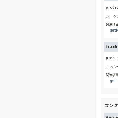
prote
シーケ
関連項目
get
track
prote
このシ
関連項目
get
コンス
Sequ