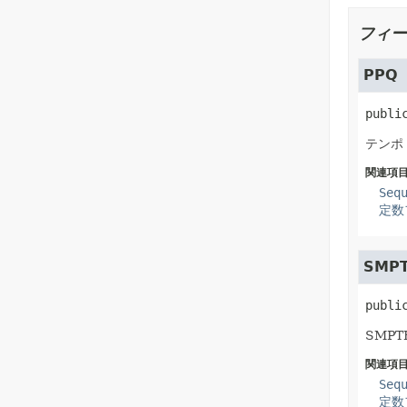
フィー
PPQ
publi
テンポ
関連項目
Seq
定数
SMPT
publi
SMP
関連項目
Seq
定数