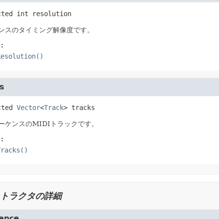
cted
int
resolution
ンスのタイミング解像度です。
:
Resolution()
s
cted
Vector
<
Track
>
tracks
ーケンスのMIDIトラックです。
:
Tracks()
トラクタの詳細
ence