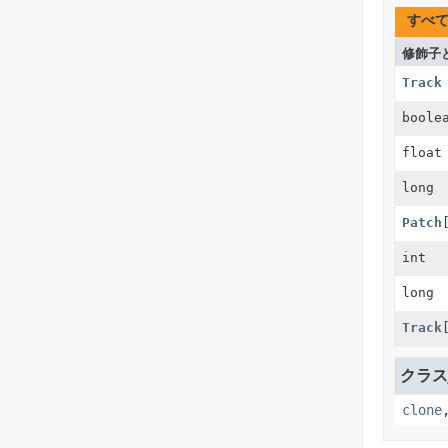
すべ
修飾子
Track
boole
float
long
Patch
int
long
Track
クラスj
clone