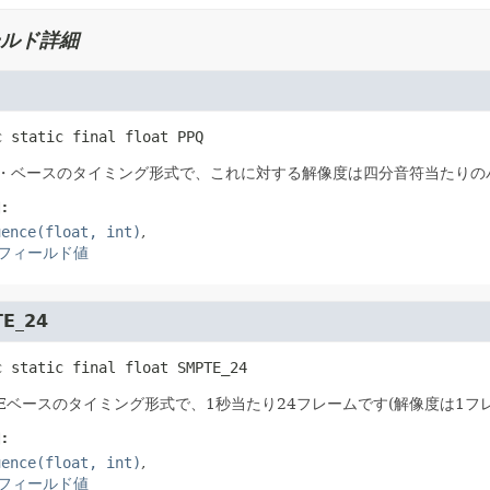
ルド詳細
c static final
float
PPQ
・ベースのタイミング形式で、これに対する解像度は四分音符当たりのパ
:
uence(float, int)
フィールド値
E_24
c static final
float
SMPTE_24
TEベースのタイミング形式で、1秒当たり24フレームです(解像度は1フ
:
uence(float, int)
フィールド値