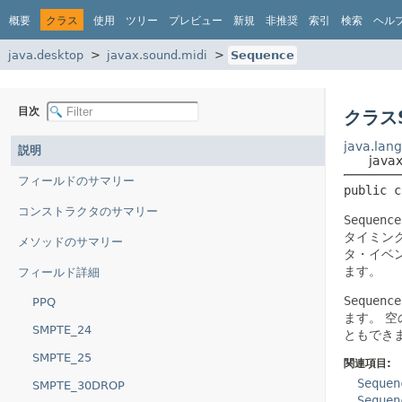
概要
クラス
使用
ツリー
プレビュー
新規
非推奨
索引
検索
ヘル
java.desktop
javax.sound.midi
Sequence
目次
クラスS
java.lang
説明
java
フィールドのサマリー
public c
コンストラクタのサマリー
Sequence
タイミン
メソッドのサマリー
タ・イベ
ます。
フィールド詳細
Sequence
PPQ
ます。
空
SMPTE_24
ともでき
SMPTE_25
関連項目:
Sequen
SMPTE_30DROP
Sequen