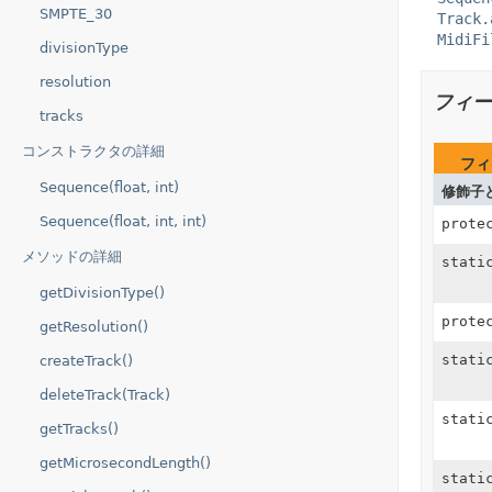
SMPTE_30
Track.
MidiFi
divisionType
resolution
フィー
tracks
コンストラクタの詳細
フィ
Sequence(float, int)
修飾子
Sequence(float, int, int)
prote
メソッドの詳細
stati
getDivisionType()
prote
getResolution()
stati
createTrack()
deleteTrack(Track)
stati
getTracks()
getMicrosecondLength()
stati