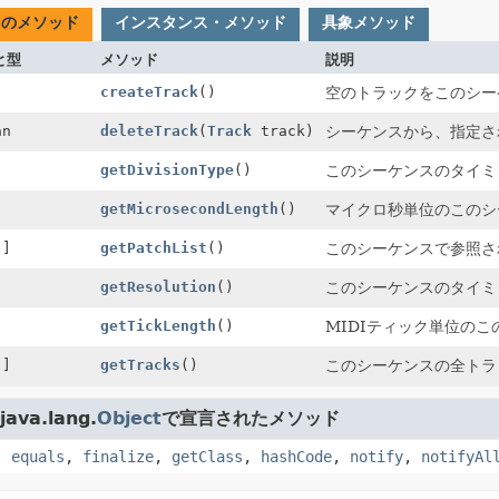
てのメソッド
インスタンス・メソッド
具象メソッド
と型
メソッド
説明
createTrack
()
空のトラックをこのシー
an
deleteTrack
(
Track
track)
シーケンスから、指定さ
getDivisionType
()
このシーケンスのタイミ
getMicrosecondLength
()
マイクロ秒単位のこのシ
[]
getPatchList
()
このシーケンスで参照さ
getResolution
()
このシーケンスのタイミ
getTickLength
()
MIDIティック単位の
[]
getTracks
()
このシーケンスの全トラ
ava.lang.
Object
で宣言されたメソッド
,
equals
,
finalize
,
getClass
,
hashCode
,
notify
,
notifyAl