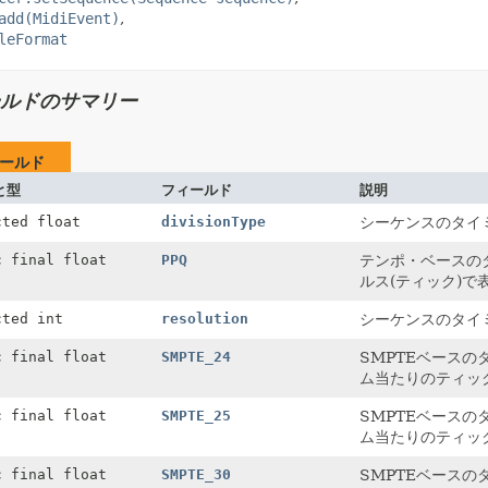
add(MidiEvent)
leFormat
ルドのサマリー
ールド
と型
フィールド
説明
cted float
divisionType
シーケンスのタイ
c final float
PPQ
テンポ・ベースの
ルス(ティック)で
cted int
resolution
シーケンスのタイ
c final float
SMPTE_24
SMPTEベースの
ム当たりのティッ
c final float
SMPTE_25
SMPTEベースの
ム当たりのティッ
c final float
SMPTE_30
SMPTEベースの