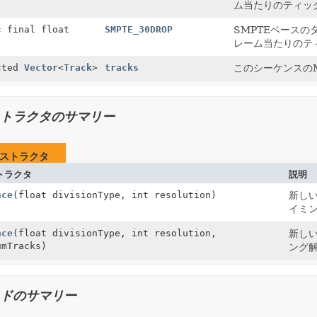
ム当たりのティッ
c final float
SMPTE_30DROP
SMPTEベースの
レーム当たりのテ
cted
Vector
<
Track
>
tracks
このシーケンスのM
トラクタのサマリー
ストラクタ
トラクタ
説明
nce
(float divisionType, int resolution)
新し
イミ
nce
(float divisionType, int resolution,
新し
umTracks)
ング
ドのサマリー