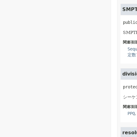
SMPT
publi
SMP
関連項目
Seq
定数
divis
prote
シーケ
関連項目
PPQ
resol