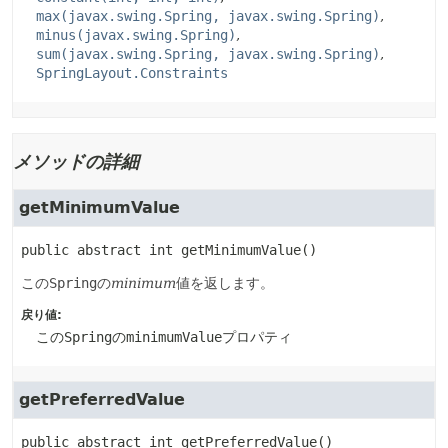
max(javax.swing.Spring, javax.swing.Spring)
minus(javax.swing.Spring)
sum(javax.swing.Spring, javax.swing.Spring)
SpringLayout.Constraints
メソッドの詳細
getMinimumValue
public abstract
int
getMinimumValue
()
この
Spring
の
minimum
値を返します。
戻り値:
この
Spring
の
minimumValue
プロパティ
getPreferredValue
public abstract
int
getPreferredValue
()