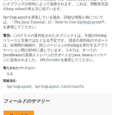
いスプリングの特性によって追跡されます。
これは、関数型言語
の
lazy value
の考え方に似ています。
SpringLayout
を実装している場合、詳細な情報と例について
は、『
The Java Tutorial
』の「
How to Use SpringLayout
」
を参照してください。
警告:
このクラスの直列化されたオブジェクトは、今後のSwing
リリースと互換ではなくなる予定です。
現在の直列化のサポート
は、短期間の格納や、同じバージョンのSwingを実行するアプリ
ケーション間のRMIに適しています。
1.4では、すべての
JavaBeansの長期ストレージのサポートが
java.beans
パッケー
ジに追加されました。
XMLEncoder
を参照してください。
導入されたバージョン:
1.4
関連項目:
SpringLayout
SpringLayout.Constraints
フィールドのサマリー