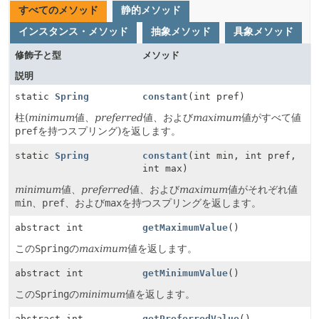
すべてのメソッド
静的メソッド
インスタンス・メソッド
抽象メソッド
具象メソッド
修飾子と型
メソッド
説明
static
Spring
constant
(int pref)
柱(
minimum
値、
preferred
値、および
maximum
値がすべて値
pref
を持つスプリング)を返します。
static
Spring
constant
(int min, int pref,
int max)
minimum
値、
preferred
値、および
maximum
値がそれぞれ値
min
、
pref
、および
max
を持つスプリングを返します。
abstract int
getMaximumValue
()
この
Spring
の
maximum
値を返します。
abstract int
getMinimumValue
()
この
Spring
の
minimum
値を返します。
abstract int
getPreferredValue
()