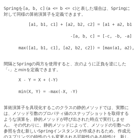
Spring
を
[a, b, c]
(
a <= b <= c
)と表した場合は、
Spring
に
対して同様の算術演算子を定義できます。
          [a1, b1, c1] + [a2, b2, c2] = [a1 + a2, b1 + 
                           -[a, b, c] = [-c, -b, -a]

      max([a1, b1, c1], [a2, b2, c2]) = [max(a1, a2), m
間隔と
Spring
の両方を使用すると、次のように正負を逆にした
「-」と
min
を定義できます。
      X - Y = X + (-Y)

      min(X, Y) = -max(-X, -Y)

算術演算子を具現化するこのクラスの静的メソッドでは、実際に
は、メソッド引数のプロパティ値のスナップショットを取得する
ような演算を、静的メソッドが呼び出された時点で実行しませ
ん。
その代わりに、静的メソッドによって、メソッドの引数への
参照を含む新しい
Spring
インスタンスが作成されるため、作成元
のスプリングの特性のうち変更される可能性のある特性は、新し