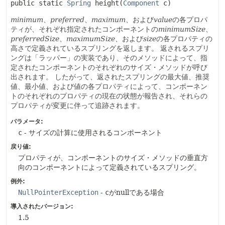
public static
Spring
height
(
Component
 c)
minimum
、
preferred
、
maximum
、および
value
の各プロパ
ティが、それぞれ指定されたコンポーネントの
minimumSize
、
preferredSize
、
maximumSize
、および
size
の各プロパティの
高さで定義されているスプリングを返します。
返されるスプリ
ングは「ラッパー」の実装であり、そのメソッドによって、指
定されたコンポーネントのそれぞれのサイズ・メソッドが呼び
出されます。
したがって、返されたスプリングの最大値、推奨
値、最小値、および値の各プロパティによって、コンポーネン
トのそれぞれのプロパティの現在の状態が報告され、それらの
プロパティが変更に伴って追跡されます。
パラメータ:
c
- サイズの計算に使用されるコンポーネント
戻り値:
プロパティが、コンポーネントのサイズ・メソッドの垂直方
向のコンポーネントによって定義されているスプリング。
例外:
NullPointerException
-
c
がnullである場合
導入されたバージョン:
1.5