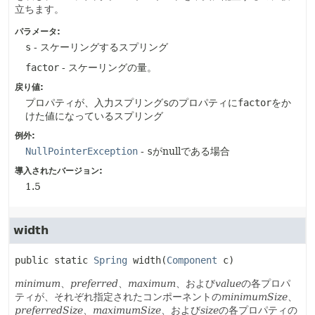
立ちます。
パラメータ:
s
- スケーリングするスプリング
factor
- スケーリングの量。
戻り値:
プロパティが、入力スプリング
s
のプロパティに
factor
をか
けた値になっているスプリング
例外:
NullPointerException
-
s
がnullである場合
導入されたバージョン:
1.5
width
public static
Spring
width
(
Component
 c)
minimum
、
preferred
、
maximum
、および
value
の各プロパ
ティが、それぞれ指定されたコンポーネントの
minimumSize
、
preferredSize
、
maximumSize
、および
size
の各プロパティの