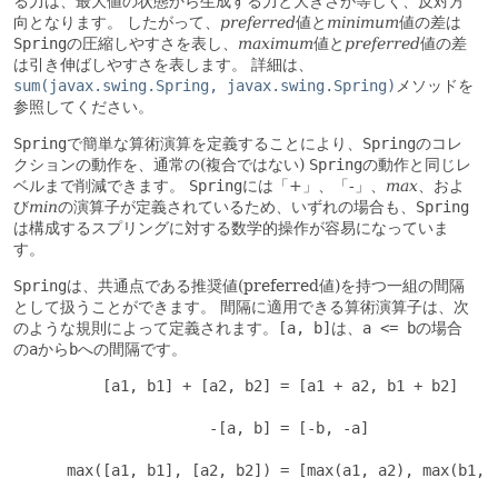
る力は、最大値の状態から生成する力と大きさが等しく、反対方
向となります。
したがって、
preferred
値と
minimum
値の差は
Spring
の圧縮しやすさを表し、
maximum
値と
preferred
値の差
は引き伸ばしやすさを表します。
詳細は、
sum(javax.swing.Spring, javax.swing.Spring)
メソッドを
参照してください。
Spring
で簡単な算術演算を定義することにより、
Spring
のコレ
クションの動作を、通常の(複合ではない)
Spring
の動作と同じレ
ベルまで削減できます。
Spring
には「+」、「-」、
max
、およ
び
min
の演算子が定義されているため、いずれの場合も、
Spring
は構成するスプリングに対する数学的操作が容易になっていま
す。
Spring
は、共通点である推奨値(preferred値)を持つ一組の間隔
として扱うことができます。
間隔に適用できる算術演算子は、次
のような規則によって定義されます。
[a, b]
は、
a <= b
の場合
の
a
から
b
への間隔です。
          [a1, b1] + [a2, b2] = [a1 + a2, b1 + b2]

                      -[a, b] = [-b, -a]

      max([a1, b1], [a2, b2]) = [max(a1, a2), max(b1, b