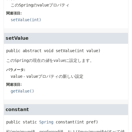
この
Spring
の
value
プロパティ
関連項目:
setValue(int)
setValue
public abstract
void
setValue
(int value)
この
Spring
の現在の
値
を
value
に設定します。
パラメータ:
value
-
value
プロパティの新しい設定
関連項目:
getValue()
constant
public static
Spring
constant
(int pref)
柱(
minimum
値、
preferred
値、および
maximum
値がすべて値