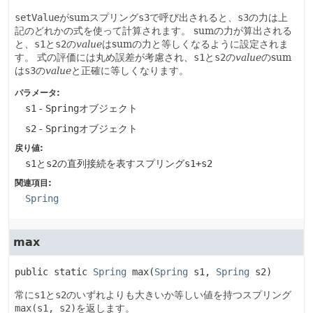
setValue
がsumスプリング
s3
で呼び出されると、
s3
の力は上
記のどれかの式を使って計算されます。
sumの力が算出される
と、
s1
と
s2
の
value
はsumの力と等しくなるように設定されま
す。
式の評価には丸め誤差が考慮され、
s1
と
s2
の
value
のsum
は
s3
の
value
と正確に等しくなります。
パラメータ:
s1
-
Spring
オブジェクト
s2
-
Spring
オブジェクト
戻り値:
s1
と
s2
の直列接続を表すスプリング
s1+s2
関連項目:
Spring
max
public static
Spring
max
(
Spring
 s1, 
Spring
 s2)
常に
s1
と
s2
のいずれよりも大きいか等しい値を持つスプリング
max(s1, s2)
を返します。