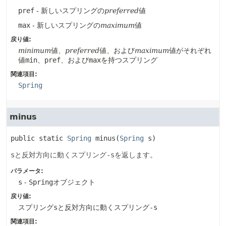
pref
- 新しいスプリングの
preferred
値
max
- 新しいスプリングの
maximum
値
戻り値:
minimum
値、
preferred
値、および
maximum
値がそれぞれ
値
min
、
pref
、および
max
を持つスプリング
関連項目:
Spring
minus
public static
Spring
minus
(
Spring
 s)
s
と反対方向に動くスプリング
-s
を返します。
パラメータ:
s
-
Spring
オブジェクト
戻り値:
スプリング
s
と反対方向に動くスプリング
-s
関連項目: