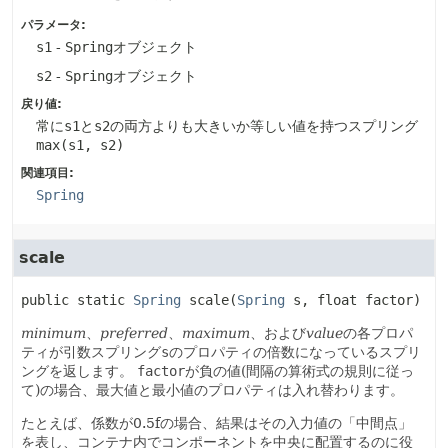
パラメータ:
s1
-
Spring
オブジェクト
s2
-
Spring
オブジェクト
戻り値:
常に
s1
と
s2
の両方よりも大きいか等しい値を持つスプリング
max(s1, s2)
関連項目:
Spring
scale
public static
Spring
scale
(
Spring
 s, float factor)
minimum
、
preferred
、
maximum
、および
value
の各プロパ
ティが引数スプリング
s
のプロパティの倍数になっているスプリ
ングを返します。
factor
が負の値(間隔の算術式の規則に従っ
て)の場合、最大値と最小値のプロパティは入れ替わります。
たとえば、係数が0.5fの場合、結果はその入力値の「中間点」
を表し、コンテナ内でコンポーネントを中央に配置するのに役