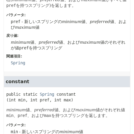
pref
を持つスプリング)を返します。
パラメータ:
pref
- 新しいスプリングの
minimum
値、
preferred
値、およ
び
maximum
値
戻り値:
minimum
値、
preferred
値、および
maximum
値のそれぞれ
が値
pref
を持つスプリング
関連項目:
Spring
constant
public static
Spring
constant
(int min, int pref, int max)
minimum
値、
preferred
値、および
maximum
値がそれぞれ値
min
、
pref
、および
max
を持つスプリングを返します。
パラメータ:
min
- 新しいスプリングの
minimum
値