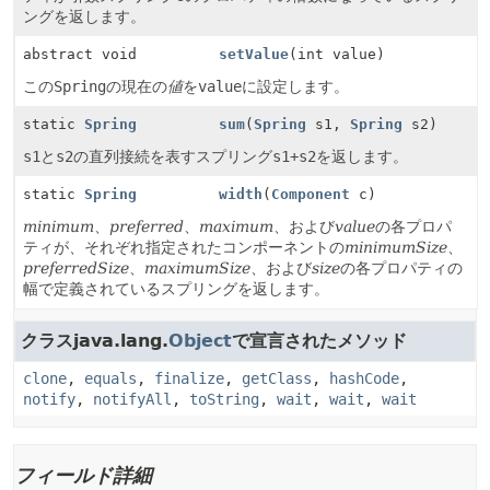
ングを返します。
abstract void
setValue
(int value)
この
Spring
の現在の
値
を
value
に設定します。
static
Spring
sum
(
Spring
s1,
Spring
s2)
s1
と
s2
の直列接続を表すスプリング
s1+s2
を返します。
static
Spring
width
(
Component
c)
minimum
、
preferred
、
maximum
、および
value
の各プロパ
ティが、それぞれ指定されたコンポーネントの
minimumSize
、
preferredSize
、
maximumSize
、および
size
の各プロパティの
幅で定義されているスプリングを返します。
クラスjava.lang.
Object
で宣言されたメソッド
clone
,
equals
,
finalize
,
getClass
,
hashCode
,
notify
,
notifyAll
,
toString
,
wait
,
wait
,
wait
フィールド詳細