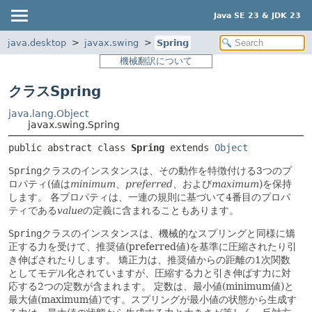
Java SE 23 & JDK 23
java.desktop
javax.swing
Spring
機械翻訳について
クラスSpring
java.lang.Object
javax.swing.Spring
public abstract class 
Spring
extends 
Object
Spring
クラスのインスタンスは、その動作を特徴付ける3つのプ
ロパティ(値は
minimum
、
preferred
、および
maximum
)を保持
します。
各プロパティは、一連の規則に基づいて4番目のプロパ
ティである
value
の定義に含まれることもあります。
Spring
クラスのインスタンスは、機械的なスプリングと同様に矯
正する力を受けて、推奨値(preferred値)を基準に圧縮されたり引
き伸ばされたりします。
矯正力は、推奨値からの距離の1次関数
としてモデル化されていますが、圧縮する力と引き伸ばす力に対
応する2つの定数が含まれます。
定数は、最小値(minimum値)と
最大値(maximum値)です。スプリングが最小値の状態から生成す