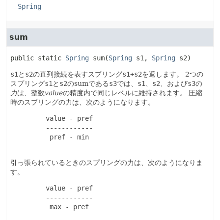
Spring
sum
public static
Spring
sum
(
Spring
 s1, 
Spring
 s2)
s1
と
s2
の直列接続を表すスプリング
s1+s2
を返します。
2つの
スプリング
s1
と
s2
のsumである
s3
では、
s1
、
s2
、および
s3
の
力
は、整数
value
の精度内で同じレベルに維持されます。
圧縮
時のスプリングの力は、次のようになります。
         value - pref

         ------------

          pref - min

引っ張られているときのスプリングの力は、次のようになりま
す。
         value - pref

         ------------

          max - pref
