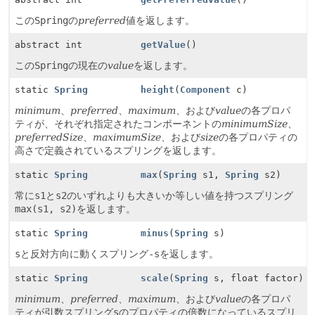
この
Spring
の
preferred
値を返します。
abstract int
getValue
()
この
Spring
の現在の
value
を返します。
static
Spring
height
(
Component
c)
minimum
、
preferred
、
maximum
、および
value
の各プロパ
ティが、それぞれ指定されたコンポーネントの
minimumSize
、
preferredSize
、
maximumSize
、および
size
の各プロパティの
高さで定義されているスプリングを返します。
static
Spring
max
(
Spring
s1,
Spring
s2)
常に
s1
と
s2
のいずれよりも大きいか等しい値を持つスプリング
max(s1, s2)
を返します。
static
Spring
minus
(
Spring
s)
s
と反対方向に動くスプリング
-s
を返します。
static
Spring
scale
(
Spring
s, float factor)
minimum
、
preferred
、
maximum
、および
value
の各プロパ
ティが引数スプリング
s
のプロパティの倍数になっているスプリ