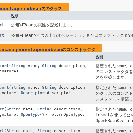
ement.openmbean
内のクラス
説明
rt
公開MBeanの属性を記述します。
rt
公開MBeanの1つ以上のオペレーションまたはコンストラクタ
x.management.openmbean
のコンストラクタ
説明
port
(
String
name,
String
description,
指定された
name
、
d
gnature)
のコンストラクタ
スを構築します。
port
(
String
name,
String
description,
指定された
name
、
d
ignature,
Descriptor
descriptor)
のクラスのコンス
ンスタンスを構築
rt
(
String
name,
String
description,
指定された
name
、
d
ignature,
OpenType
<?> returnOpenType,
impact
を使って公
OpenMBeanOperat
rt
(
String
name,
String
description,
指定された
name
、
d