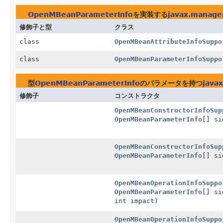
OpenMBeanParameterInfo
を実装する
javax.manag
修飾子と型
クラス
class
OpenMBeanAttributeInfoSuppo
class
OpenMBeanParameterInfoSuppo
型
OpenMBeanParameterInfo
のパラメータを持つ
java
修飾子
コンストラクタ
OpenMBeanConstructorInfoSup
OpenMBeanParameterInfo
[] si
OpenMBeanConstructorInfoSup
OpenMBeanParameterInfo
[] s
OpenMBeanOperationInfoSuppo
OpenMBeanParameterInfo
[] s
int impact)
OpenMBeanOperationInfoSuppo