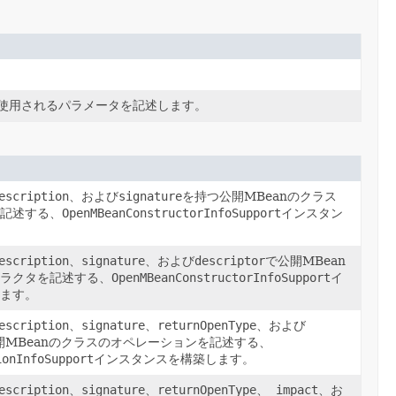
で使用されるパラメータを記述します。
escription
、および
signature
を持つ公開MBeanのクラス
を記述する、
OpenMBeanConstructorInfoSupport
インスタン
escription
、
signature
、および
descriptor
で公開MBean
トラクタを記述する、
OpenMBeanConstructorInfoSupport
イ
します。
escription
、
signature
、
returnOpenType
、および
開MBeanのクラスのオペレーションを記述する、
ionInfoSupport
インスタンスを構築します。
escription
、
signature
、
returnOpenType
、
impact
、お