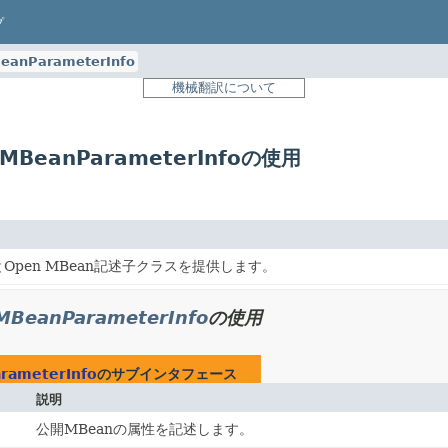
プ
eanParameterInfo
機械翻訳について
nMBeanParameterInfoの使用
Open MBean記述子クラスを提供します。
MBeanParameterInfo
の使用
rameterInfo
のサブインタフェース
説明
公開MBeanの属性を記述します。