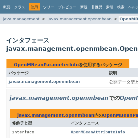
概要
クラス
使用
ツリー
プレビュー
新規
非推奨
索引
検索
ヘル
java.management
javax.management.openmbean
OpenMB
インタフェース
javax.management.openmbean.Ope
OpenMBeanParameterInfo
を使用するパッケージ
パッケージ
説明
javax.management.openmbean
公開データ型と
javax.management.openmbean
での
Open
javax.management.openmbean
内の
OpenMBeanPa
修飾子と型
インタフェース
interface
OpenMBeanAttributeInfo