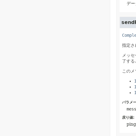
デー
send
Compl
指定さ
メッセ
了する
このメ
パラメー
mes
戻り値:
pi