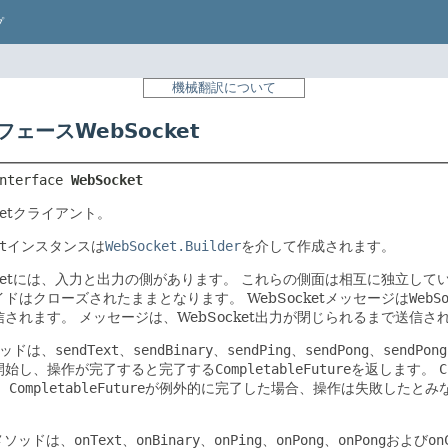
プ
機械翻訳について
フェースWebSocket
nterface 
WebSocket
cketクライアント。
t
インスタンスは
WebSocket.Builder
を介して作成されます。
cketには、入力と出力の側があります。
これらの側面は相互に独立して
イドはクローズされたままとなります。
WebSocketメッセージは
WebS
信されます。
メッセージは、WebSocket出力が閉じられるまで送信さ
ソッドは、
sendText
、
sendBinary
、
sendPing
、
sendPong
、
sendPong
開始し、操作が完了すると完了する
CompletableFuture
を返します。
C
。
CompletableFuture
が例外的に完了した場合、操作は失敗したとみ
eメソッドは、
onText
、
onBinary
、
onPing
、
onPong
、
onPong
および
on