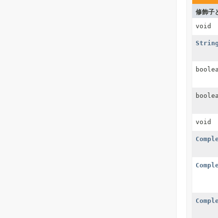
修飾子
void
Strin
boole
boole
void
Compl
Compl
Compl