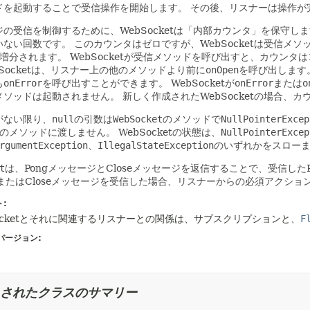
ドを起動することで受信操作を開始します。
その後、リスナーは操作が
の受信を制御するために、WebSocketは
「内部カウンタ」
を保守しま
いない回数です。
このカウンタはゼロですが、WebSocketは受信メ
増分されます。
WebSocketが受信メソッドを呼び出すと、カウンタ
bSocketは、リスナー上の他のメソッドより前に
onOpen
を呼び出します
も
onError
を呼び出すことができます。
WebSocketが
onError
または
o
メソッドは起動されません。
新しく作成されたWebSocketの場合、
がない限り、
null
の引数は
WebSocket
のメソッドで
NullPointerExcep
のメソッドに渡しません。
WebSocketの状態は、
NullPointerExcep
rgumentException
、
IllegalStateException
のいずれかをスロー
t
は、PongメッセージとCloseメッセージを返信することで、受信した
gまたはCloseメッセージを受信した場合、リスナーからの必須アクシ
ト:
Socketとそれに関連するリスナーとの関係は、サブスクリプションと、
F
バージョン:
されたクラスのサマリー