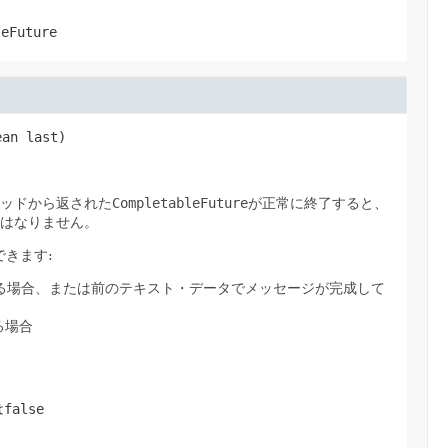
leFuture
ean last)
ッドから返された
CompletableFuture
が正常に終了すると、
はなりません。
きます:
ある場合、または前のテキスト・データでメッセージが完成して
る場合
は
false