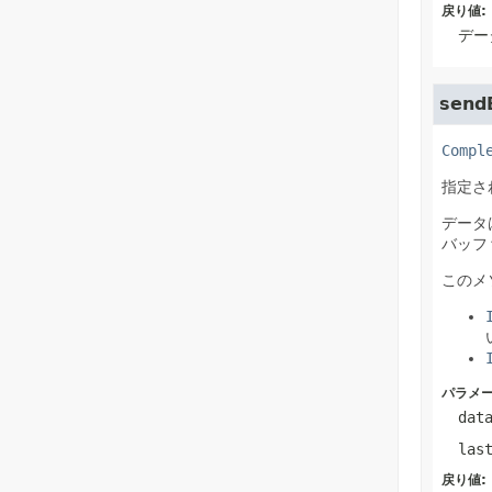
戻り値:
デー
send
Compl
指定さ
データ
バッフ
このメ
パラメー
dat
las
戻り値: