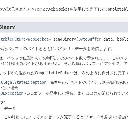
タが送信されたときにこのWebSocketを使用して完了した
Completab
Binary
etableFuture
<
WebSocket
>
sendBinary
(
ByteBuffer
 data, bool
れたバッファのバイトとともにバイナリ・データを送信します。
は、バッファ位置からその制限までのバイト数で示されます。
このメソ
ァには残りのバイトがありません。
それ以降はバッファにアクセスして
ソッドから返された
CompletableFuture
は、次のように例外的に完了で
IllegalStateException
- 保留中のテキストやバイナリ送信操作が
いない場合
IOException
- I/Oエラーが発生した場合、または出力が閉じられてい
タ:
a
- データ
t
- この呼出しによってメッセージが完了すると
true
、それ以外の場合