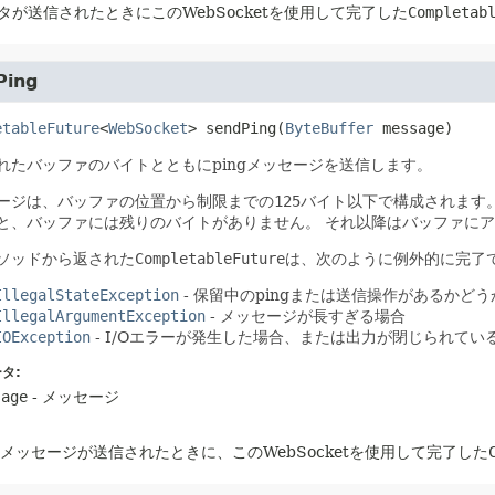
タが送信されたときにこのWebSocketを使用して完了した
Completab
Ping
etableFuture
<
WebSocket
>
sendPing
(
ByteBuffer
 message)
れたバッファのバイトとともにpingメッセージを送信します。
ージは、バッファの位置から制限までの
125
バイト以下で構成されます
と、バッファには残りのバイトがありません。
それ以降はバッファにア
ソッドから返された
CompletableFuture
は、次のように例外的に完了で
IllegalStateException
- 保留中のpingまたは送信操作があるかどう
IllegalArgumentException
- メッセージが長すぎる場合
IOException
- I/Oエラーが発生した場合、または出力が閉じられてい
タ:
sage
- メッセージ
ngメッセージが送信されたときに、このWebSocketを使用して完了した