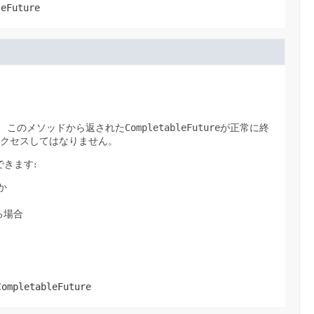
leFuture
。
このメソッドから返された
CompletableFuture
が正常に終
クセスしてはなりません。
きます:
か
る場合
CompletableFuture