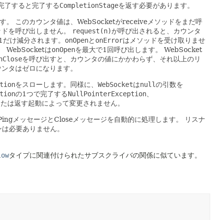
完了すると完了する
CompletionStage
を返す必要があります。
す。
このカウンタ値は、WebSocketがreceiveメソッドをまだ呼
ソッドを呼び出しません。
request(n)
が呼び出されると、カウンタ
は1だけ減分されます。
onOpen
と
onError
はメソッドを受け取りませ
。
WebSocketは
onOpen
を最大で1回呼び出します。
WebSocket
nClose
を呼び出すと、カウンタの値にかかわらず、それ以上のリ
カウンタはゼロになります。
tion
をスローします。同様に、
WebSocket
は
null
の引数を
tion
の1つで完了する
NullPointerException
、
または返す起動によって変更されません。
PingメッセージとCloseメッセージを自動的に処理します。
リスナ
ョンは必要ありません。
low
タイプに関連付けられたサブスクライバの関係に似ています。