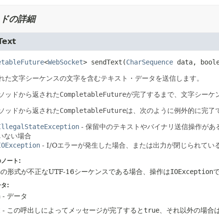
ドの詳細
Text
etableFuture
<
WebSocket
>
sendText
(
CharSequence
 data, bool
れた文字シーケンスの文字を含むテキスト・データを送信します。
ソッドから返された
CompletableFuture
が完了するまで、文字シーケ
ソッドから返された
CompletableFuture
は、次のように例外的に完了で
IllegalStateException
- 保留中のテキストやバイナリ送信操作が
いない場合
IOException
- I/Oエラーが発生した場合、または出力が閉じられてい
ノート:
a
の形式が不正なUTF-16シーケンスである場合、操作は
IOException
タ:
a
- データ
t
- この呼出しによってメッセージが完了すると
true
、それ以外の場合