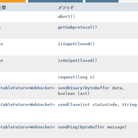
と型
メソッド
abort
()
g
getSubprotocol
()
an
isInputClosed
()
an
isOutputClosed
()
request
(long n)
etableFuture
<
WebSocket
>
sendBinary
(
ByteBuffer
data,
boolean last)
etableFuture
<
WebSocket
>
sendClose
(int statusCode,
String
etableFuture
<
WebSocket
>
sendPing
(
ByteBuffer
message)