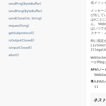
信メソッ
sendPing(ByteBuffer)
メッセージ
sendPong(ByteBuffer)
び出して
sendClose(int, String)
は
n
ごとに
ん。
We
request(long)
はいつで
スナー・
getSubprotocol()
isOutputClosed()
特に指定
Listener
isInputClosed()
IllegalA
abort()
WebSocke
ーがPin
APIのノー
Web
導入された
11
ネスト