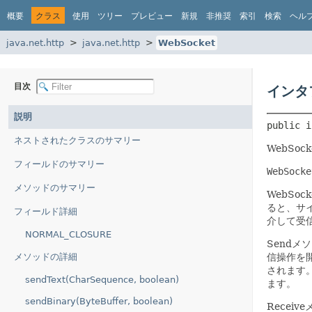
概要
クラス
使用
ツリー
プレビュー
新規
非推奨
索引
検索
ヘル
java.net.http
java.net.http
WebSocket
目次
インタ
説明
public i
ネストされたクラスのサマリー
WebSo
フィールドのサマリー
WebSocke
メソッドのサマリー
WebSo
ると、サ
フィールド詳細
介して受
NORMAL_CLOSURE
Sendメ
メソッドの詳細
信操作を
されます
sendText(CharSequence, boolean)
ます。
sendBinary(ByteBuffer, boolean)
Receiv