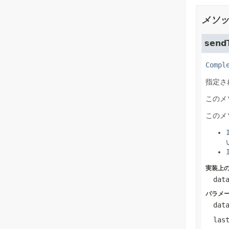
メソッ
send
Compl
指定さ
このメ
このメ
実装上の
dat
パラメー
dat
las