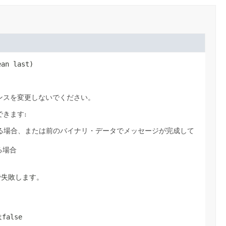
ean last)
ンスを変更しないでください。
きます:
ある場合、または前のバイナリ・データでメッセージが完成して
る場合
で失敗します。
は
false