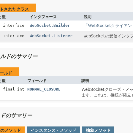
トされたクラス
と型
インタフェース
説明
c interface
WebSocket.Builder
「WebSocketクライア
c interface
WebSocket.Listener
WebSocket
の受信インタ
ルドのサマリー
ールド
と型
フィールド
説明
c final int
NORMAL_CLOSURE
WebSocketクローズ・
ます。これは、接続が確立
ドのサマリー
てのメソッド
インスタンス・メソッド
抽象メソッド