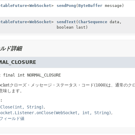
etableFuture
<
WebSocket
>
sendPong
(
ByteBuffer
message)
etableFuture
<
WebSocket
>
sendText
(
CharSequence
data,
boolean last)
ルド詳細
AL_CLOSURE
c final
int
NORMAL_CLOSURE
Socketクローズ・メッセージ・ステータス・コード(
1000
)は、通常のク
意味します。
:
dClose(int, String)
Socket.Listener.onClose(WebSocket, int, String)
フィールド値