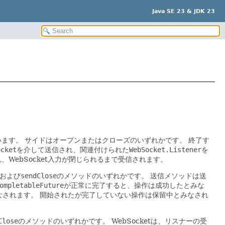
Java SE 23 & JDK 23
います。
サイドはオープンまたはクローズのいずれかです。
終了す
ocket
を介して送信され、関連付けられた
WebSocket.Listener
を
れ、WebSocket入力が閉じられるまで受信されます。
および
sendClose
のメソッドのいずれかです。
送信メソッドは送
ompletableFuture
が正常に完了すると、操作は成功したとみな
なされます。
開始されたが完了していない操作は保留中とみなされ
Close
のメソッドのいずれかです。
WebSocketは、リスナーの受