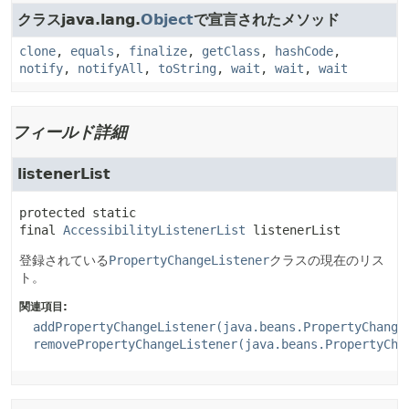
クラスjava.lang.
Object
で宣言されたメソッド
clone
,
equals
,
finalize
,
getClass
,
hashCode
,
notify
,
notifyAll
,
toString
,
wait
,
wait
,
wait
フィールド詳細
listenerList
protected static 
final
AccessibilityListenerList
listenerList
登録されている
PropertyChangeListener
クラスの現在のリス
ト。
関連項目:
addPropertyChangeListener(java.beans.PropertyChange
removePropertyChangeListener(java.beans.PropertyCha