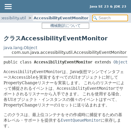
Java SE 23 & JDK 23
essibility.util
AccessibilityEventMonitor
機械翻訳について
クラスAccessibilityEventMonitor
java.lang.Object
com.sun.java.accessibility.util.AccessibilityEventMonitor
public class 
AccessibilityEventMonitor
extends 
Object
AccessibilityEventMonitor
は、Java仮想マシンでインタフェ
ース
Accessible
を実装するすべてのUIオブジェクトに対して
PropertyChangeリスナーを実装します。
これらのリスナーによ
って捕捉されるイベントは、
AccessibilityEventMonitor
でサ
ポートされるリスナーから入手できます。
これを使用する場合、
各UIオブジェクト・インスタンスの個々のイベントはすべて、
PropertyChangeリスナーの1セットに送り込まれます。
このクラスは、最上位コンテナをその作成時に捕捉するための基
本レベル・サポートを提供する
EventQueueMonitor
に依存しま
す。