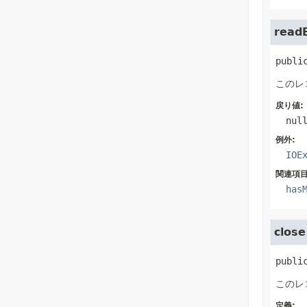
read
publi
このレ
戻り値:
nul
例外:
IOE
関連項目
has
close
publi
このレ
定義: