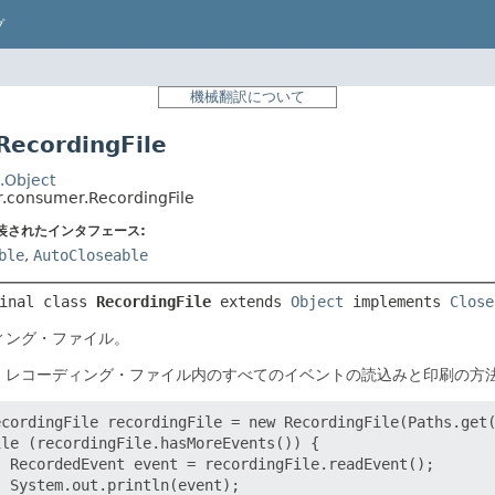
プ
機械翻訳について
ecordingFile
.Object
fr.consumer.RecordingFile
装されたインタフェース:
ble
,
AutoCloseable
inal class 
RecordingFile
extends 
Object
 implements 
Close
ィング・ファイル。
、レコーディング・ファイル内のすべてのイベントの読込みと印刷の方
ecordingFile recordingFile = new RecordingFile(Paths.get(
le (recordingFile.hasMoreEvents()) {

 RecordedEvent event = recordingFile.readEvent();

 System.out.println(event);
