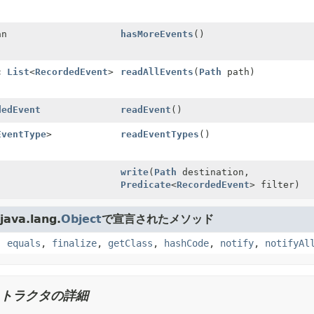
an
hasMoreEvents
()
ic
List
<
RecordedEvent
>
readAllEvents
(
Path
path)
dedEvent
readEvent
()
EventType
>
readEventTypes
()
write
(
Path
destination,
Predicate
<
RecordedEvent
> filter)
ava.lang.
Object
で宣言されたメソッド
,
equals
,
finalize
,
getClass
,
hashCode
,
notify
,
notifyAl
トラクタの詳細