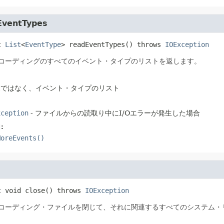
EventTypes
c
List
<
EventType
>
readEventTypes
() throws 
IOException
コーディングのすべてのイベント・タイプのリストを返します。
l
ではなく、イベント・タイプのリスト
xception
- ファイルからの読取り中にI/Oエラーが発生した場合
:
MoreEvents()
c
void
close
() throws 
IOException
コーディング・ファイルを閉じて、それに関連するすべてのシステム・