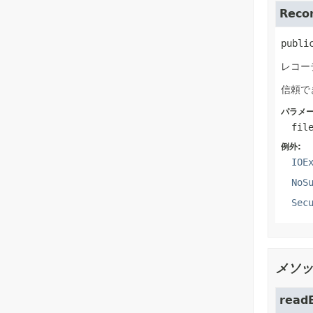
Recor
publi
レコー
信頼で
パラメー
fil
例外:
IOE
NoS
Sec
メソッ
read