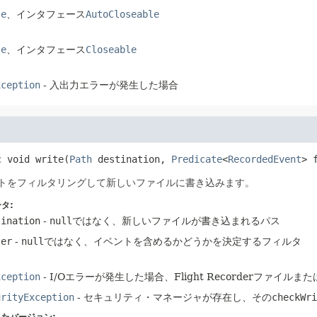
se
、インタフェース
AutoCloseable
se
、インタフェース
Closeable
xception
- 入出力エラーが発生した場合
c
void
write
(
Path
 destination, 
Predicate
<
RecordedEvent
> 
トをフィルタリングして新しいファイルに書き込みます。
タ:
tination
-
null
ではなく、新しいファイルが書き込まれるパス
ter
-
null
ではなく、イベントを含めるかどうかを決定するフィルタ
xception
- I/Oエラーが発生した場合、Flight Recorderファ
urityException
- セキュリティ・マネージャが存在し、その
checkWri