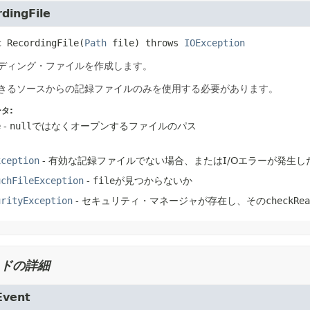
dingFile
c
RecordingFile
(
Path
 file)
 throws 
IOException
ディング・ファイルを作成します。
きるソースからの記録ファイルのみを使用する必要があります。
タ:
e
-
null
ではなくオープンするファイルのパス
xception
- 有効な記録ファイルでない場合、またはI/Oエラーが発生し
uchFileException
-
file
が見つからないか
urityException
- セキュリティ・マネージャが存在し、その
checkRea
ドの詳細
Event