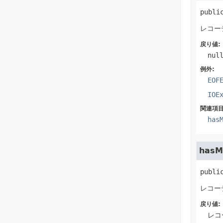
publi
レコー
戻り値:
nul
例外:
EOF
IOE
関連項目
has
hasM
publi
レコー
戻り値:
レコ