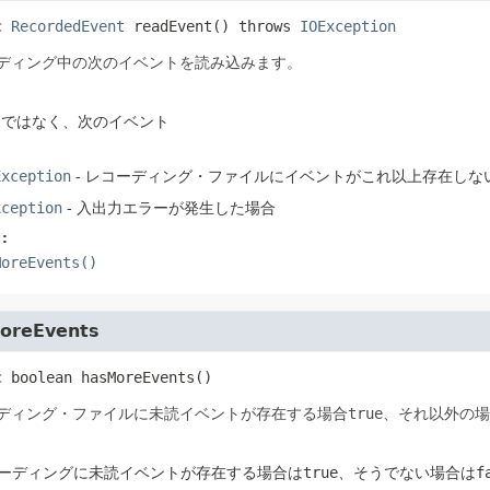
c
RecordedEvent
readEvent
() throws 
IOException
ディング中の次のイベントを読み込みます。
l
ではなく、次のイベント
Exception
- レコーディング・ファイルにイベントがこれ以上存在しな
xception
- 入出力エラーが発生した場合
:
MoreEvents()
oreEvents
c
boolean
hasMoreEvents
()
ディング・ファイルに未読イベントが存在する場合
true
、それ以外の場
ーディングに未読イベントが存在する場合は
true
、そうでない場合は
f