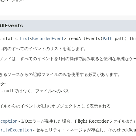
たバージョン:
llEvents
c static
List
<
RecordedEvent
>
readAllEvents
(
Path
 path)
 th
ル内のすべてのイベントのリストを返します。
ソッドは、すべてのイベントを1回の操作で読み取ると便利な単純なケ
きるソースからの記録ファイルのみを使用する必要があります。
タ:
h
-
null
ではなく、ファイルへのパス
イルからのイベントが
List
オブジェクトとして表示される
xception
- I/Oエラーが発生した場合、Flight Recorderファ
urityException
- セキュリティ・マネージャが存在し、その
checkRea