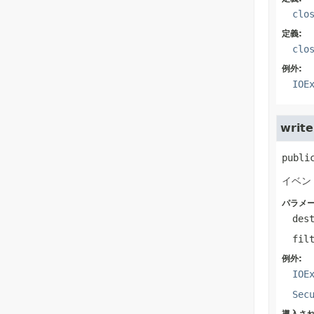
clo
定義:
clo
例外:
IOE
write
publi
イベン
パラメー
des
fil
例外:
IOE
Sec