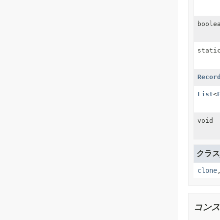
boole
stat
Recor
List
<
void
クラスj
clone
コンス