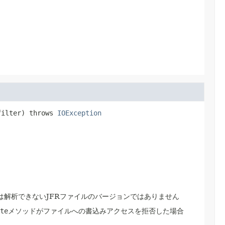
filter)
 throws 
IOException
イルまたは解析できないJFRファイルのバージョンではありません
te
メソッドがファイルへの書込みアクセスを拒否した場合