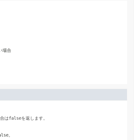
い場合
合は
false
を返します。
alse
。