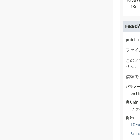
導入され
19
readA
publi
ファイ
このメ
せん。
信頼で
パラメー
pat
戻り値:
ファ
例外:
IOE
Sec