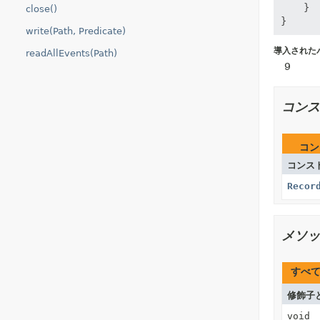
    }

close()
write(Path, Predicate)
導入された
readAllEvents(Path)
9
コンス
コン
コンス
Recor
メソッ
すべ
修飾子
void