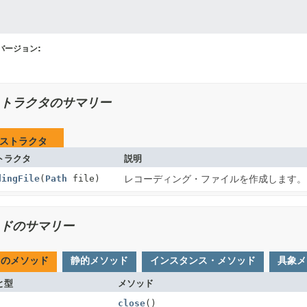
バージョン:
トラクタのサマリー
ストラクタ
トラクタ
説明
dingFile
(
Path
file)
レコーディング・ファイルを作成します。
ドのサマリー
てのメソッド
静的メソッド
インスタンス・メソッド
具象メ
と型
メソッド
close
()