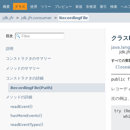
概要
クラス
使用
ツリー
プレビュー
新規
非推奨
索引
検索
ヘル
jdk.jfr
jdk.jfr.consumer
RecordingFile
目次
クラスR
java.lang
説明
jdk.j
コンストラクタのサマリー
すべての実
Closea
メソッドのサマリー
コンストラクタの詳細
public f
RecordingFile(Path)
レコーデ
メソッドの詳細
次の例は
readEvent()
try (R
hasMoreEvents()
    whi
       
readEventTypes()
       