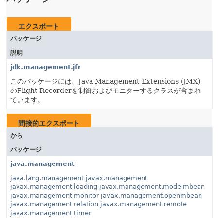
エクスポート
パッケージ
説明
jdk.management.jfr
このパッケージには、Java Management Extensions (JMX)
のFlight Recorderを制御およびモニターするクラスが含まれ
ています。
間接的エクスポート
から
パッケージ
java.management
java.lang.management
javax.management
javax.management.loading
javax.management.modelmbean
javax.management.monitor
javax.management.openmbean
javax.management.relation
javax.management.remote
javax.management.timer