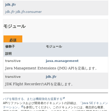
jdk.jfr
jdk.jfr
jdk.jfr.consumer
モジュール
必須
修飾子
モジュール
説明
transitive
java.management
Java Management Extensions (JMX) APIを定義します。
transitive
jdk.jfr
JDK Flight RecorderのAPIを定義します。
バグを報告する、または機能強化を提案する
APIリファレンスおよび開発者のドキュメントの詳細は、
「Java SEドキュメン
テーション」
を参照してください。このドキュメントには、概念的な概要、