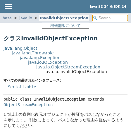
Java SE 24 & JDK 24
a.base
java.io
InvalidObjectException
機械翻訳について
クラスInvalidObjectException
java.lang.Object
java.lang.Throwable
java.lang.Exception
java.io.IOException
java.io.ObjectStreamException
java.io.InvalidObjectException
すべての実装されたインタフェース:
Serializable
public class 
InvalidObjectException
extends 
ObjectStreamException
1つ以上の直列化復元オブジェクトが検証をパスしなかったこと
を示します。
引数によって、パスしなかった理由を提供するよう
にしてください。