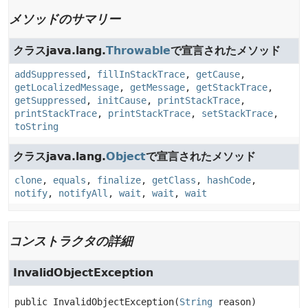
メソッドのサマリー
クラスjava.lang.
Throwable
で宣言されたメソッド
addSuppressed
,
fillInStackTrace
,
getCause
,
getLocalizedMessage
,
getMessage
,
getStackTrace
,
getSuppressed
,
initCause
,
printStackTrace
,
printStackTrace
,
printStackTrace
,
setStackTrace
,
toString
クラスjava.lang.
Object
で宣言されたメソッド
clone
,
equals
,
finalize
,
getClass
,
hashCode
,
notify
,
notifyAll
,
wait
,
wait
,
wait
コンストラクタの詳細
InvalidObjectException
public
InvalidObjectException
(
String
 reason)