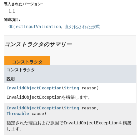
導入されたバージョン:
1.1
関連項目:
ObjectInputValidation
直列化された形式
コンストラクタのサマリー
コンストラクタ
コンストラクタ
説明
InvalidObjectException
(
String
reason)
InvalidObjectException
を構築します。
InvalidObjectException
(
String
reason,
Throwable
cause)
指定された理由および原因で
InvalidObjectException
を構築
します。