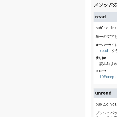
メソッドの
read
public
int
単一の文字
オーバーライド
read
、ク
戻り値:
読み込まれ
スロー:
IOExcept
unread
public
voi
プッシュバ