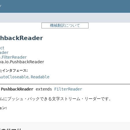
プ
機械翻訳について
hbackReader
ct
ader
o.FilterReader
va.io.PushbackReader
たインタフェース:
AutoCloseable
,
Readable
 
PushbackReader
extends 
FilterReader
ムにプッシュ・バックできる文字ストリーム・リーダーです。
ョン: