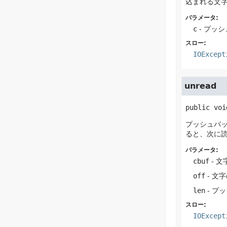
込まれる文
パラメータ:
c
- プッ
スロー:
IOExcept
unread
public
voi
プッシュバ
ると、次に
パラメータ:
cbuf
- 文
off
- 文
len
- プ
スロー:
IOExcept