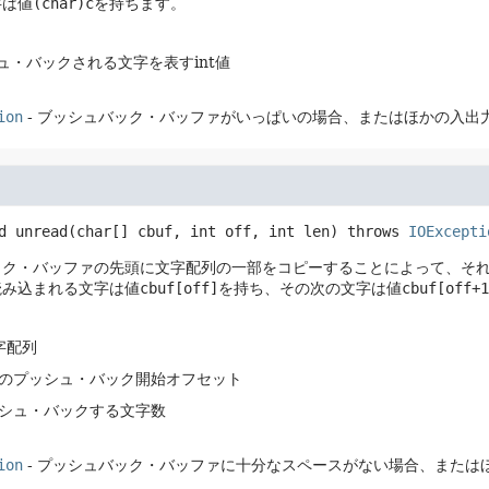
字は値
(char)c
を持ちます。
シュ・バックされる文字を表すint値
ion
- ブッシュバック・バッファがいっぱいの場合、またはほかの入出
d
unread
(char[] cbuf, int off, int len)
 throws 
IOExcepti
ック・バッファの先頭に文字配列の一部をコピーすることによって、そ
読み込まれる文字は値
cbuf[off]
を持ち、その次の文字は値
cbuf[off+1
字配列
字のプッシュ・バック開始オフセット
ッシュ・バックする文字数
ion
- プッシュバック・バッファに十分なスペースがない場合、または