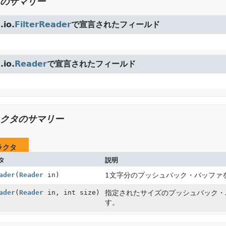
のサマリー
io.
FilterReader
で宣言されたフィールド
io.
Reader
で宣言されたフィールド
クタのサマリー
ラクタ
タ
説明
ader
(
Reader
in)
1文字分のプッシュバック・バッファ
ader
(
Reader
in, int size)
指定されたサイズのプッシュバック・
す。