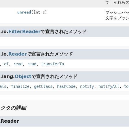
て、それら
unread
(int c)
プッシュバ
文字をプッ
io.
FilterReader
で宣言されたメソッド
io.
Reader
で宣言されたメソッド
,
of
,
read
,
read
,
transferTo
lang.
Object
で宣言されたメソッド
als
,
finalize
,
getClass
,
hashCode
,
notify
,
notifyAll
,
to
クタの詳細
kReader