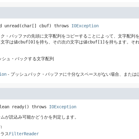
d
unread
(char[] cbuf)
 throws 
IOException
ック・バッファの先頭に文字配列をコピーすることによって、文字配列
る文字は値
cbuf[0]
を持ち、その次の文字は値
cbuf[1]
を持ちます。そ
プッシュ・バックする文字配列
ion
- プッシュバック・バッファに十分なスペースがない場合、または
lean
ready
() throws 
IOException
ームが読込み可能かどうかを判定します。
:
クラス
FilterReader