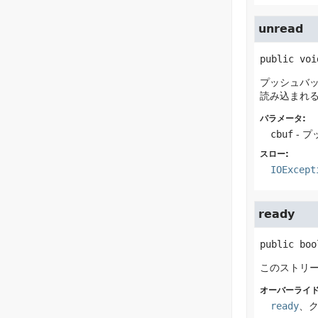
unread
public
voi
プッシュバ
読み込まれ
パラメータ:
cbuf
- 
スロー:
IOExcept
ready
public
boo
このストリ
オーバーライド
ready
、