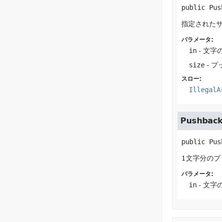
public
Pus
指定された
パラメータ:
in
- 文
size
- 
スロー:
IllegalA
Pushbac
public
Pus
1文字分の
パラメータ:
in
- 文