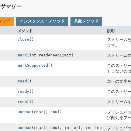
サマリー
ソッド
インスタンス・メソッド
具象メソッド
メソッド
説明
close
()
ストリーム
ます。
mark
(int readAheadLimit)
ストリーム
markSupported
()
このストリー
トしないの
read
()
単一の文字
ready
()
このストリ
reset
()
ストリーム
unread
(char[] cbuf)
プッシュバ
字配列をプ
unread
(char[] cbuf, int off, int len)
プッシュバ