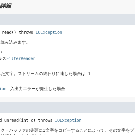
詳細
read
() throws 
IOException
を読み込みます。
:
ラス
FilterReader
た文字。ストリームの終わりに達した場合は -1
ion
- 入出力エラーが発生した場合
d
unread
(int c)
 throws 
IOException
ック・バッファの先頭に1文字をコピーすることによって、その文字をプ