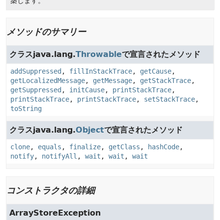
築します。
メソッドのサマリー
クラスjava.lang.
Throwable
で宣言されたメソッド
addSuppressed
,
fillInStackTrace
,
getCause
,
getLocalizedMessage
,
getMessage
,
getStackTrace
,
getSuppressed
,
initCause
,
printStackTrace
,
printStackTrace
,
printStackTrace
,
setStackTrace
,
toString
クラスjava.lang.
Object
で宣言されたメソッド
clone
,
equals
,
finalize
,
getClass
,
hashCode
,
notify
,
notifyAll
,
wait
,
wait
,
wait
コンストラクタの詳細
ArrayStoreException