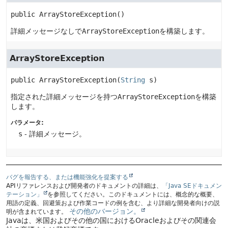
public
ArrayStoreException
()
詳細メッセージなしで
ArrayStoreException
を構築します。
ArrayStoreException
public
ArrayStoreException
(
String
 s)
指定された詳細メッセージを持つ
ArrayStoreException
を構築
します。
パラメータ:
s
- 詳細メッセージ。
バグを報告する、または機能強化を提案する
APIリファレンスおよび開発者のドキュメントの詳細は、
「Java SEドキュメン
テーション」
を参照してください。このドキュメントには、概念的な概要、
用語の定義、回避策および作業コードの例を含む、より詳細な開発者向けの説
その他のバージョン。
明が含まれています。
Javaは、米国およびその他の国におけるOracleおよびその関連会