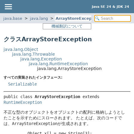
Java SE 24 & JDK 24
java.base
java.lang
ArrayStoreException
機械翻訳について
クラスArrayStoreException
java.lang.Object
java.lang.Throwable
java.lang.Exception
java.lang.RuntimeException
java.lang.ArrayStoreException
すべての実装されたインタフェース:
Serializable
public class 
ArrayStoreException
extends 
RuntimeException
不正な型のオブジェクトをオブジェクトの配列に格納しようとし
たことを示すためにスローされます。
たとえば、次のコードで
は、
ArrayStoreException
が生成されます。
     Object x[] = new String[3];
