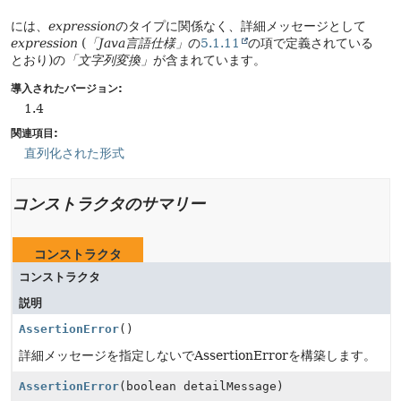
には、
expression
のタイプに関係なく、詳細メッセージとして
expression
(
「Java言語仕様」
の
5.1.11
の項で定義されている
とおり)の
「文字列変換」
が含まれています。
導入されたバージョン:
1.4
関連項目:
直列化された形式
コンストラクタのサマリー
コンストラクタ
コンストラクタ
説明
AssertionError
()
詳細メッセージを指定しないでAssertionErrorを構築します。
AssertionError
(boolean detailMessage)