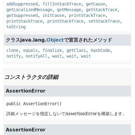
addSuppressed
,
fillInStackTrace
,
getCause
,
getLocalizedMessage
,
getMessage
,
getStackTrace
,
getSuppressed
,
initCause
,
printStackTrace
,
printStackTrace
,
printStackTrace
,
setStackTrace
,
toString
クラスjava.lang.
Object
で宣言されたメソッド
clone
,
equals
,
finalize
,
getClass
,
hashCode
,
notify
,
notifyAll
,
wait
,
wait
,
wait
コンストラクタの詳細
AssertionError
public
AssertionError
()
詳細メッセージを指定しないでAssertionErrorを構築します。
AssertionError