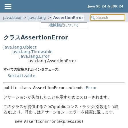
Java SE 24 & JDK 24
java.base
java.lang
AssertionError
機械翻訳について
クラスAssertionError
java.lang.Object
java.lang.Throwable
java.lang.Error
java.lang.AssertionError
すべての実装されたインタフェース:
Serializable
public class 
AssertionError
extends 
Error
アサーションが失敗したことを示すためにスローされます。
このクラスが提供する7つのpublicコンストラクタ(引数を1つ取
る)により、呼出しはアサーション・エラーを確実に返します。
     new AssertionError(
expression
)
