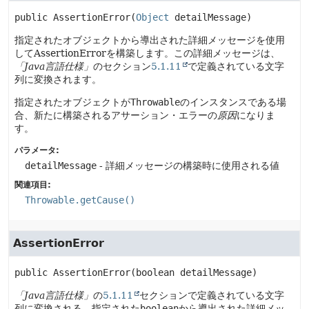
public
AssertionError
(
Object
 detailMessage)
指定されたオブジェクトから導出された詳細メッセージを使用
してAssertionErrorを構築します。この詳細メッセージは、
「Java言語仕様」
のセクション
5.1.11
で定義されている文字
列に変換されます。
指定されたオブジェクトが
Throwable
のインスタンスである場
合、新たに構築されるアサーション・エラーの
原因
になりま
す。
パラメータ:
detailMessage
- 詳細メッセージの構築時に使用される値
関連項目:
Throwable.getCause()
AssertionError
public
AssertionError
(boolean detailMessage)
「Java言語仕様」
の
5.1.11
セクションで定義されている文字
列に変換される、指定された
boolean
から導出された詳細メッ