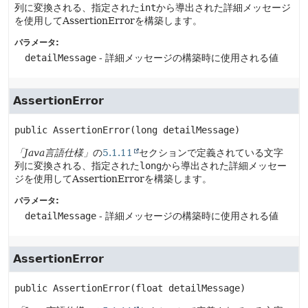
列に変換される、指定された
int
から導出された詳細メッセージ
を使用してAssertionErrorを構築します。
パラメータ:
detailMessage
- 詳細メッセージの構築時に使用される値
AssertionError
public
AssertionError
(long detailMessage)
「Java言語仕様」
の
5.1.11
セクションで定義されている文字
列に変換される、指定された
long
から導出された詳細メッセー
ジを使用してAssertionErrorを構築します。
パラメータ:
detailMessage
- 詳細メッセージの構築時に使用される値
AssertionError
public
AssertionError
(float detailMessage)