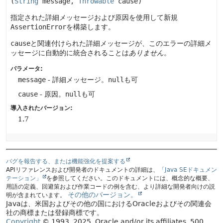
(
String
 message, 
Throwable
 cause)
指定された詳細メッセージおよび原因を使用して新規
AssertionError
を構築します。
cause
と関連付けられた詳細メッセージが、このエラーの詳細メ
ッセージに自動的に統合されることは
ありません
。
パラメータ:
message
- 詳細メッセージ。
null
も可
cause
- 原因。
null
も可
導入されたバージョン:
1.7
バグを報告する、または機能強化を提案する
APIリファレンスおよび開発者のドキュメントの詳細は、
「Java SEドキュメン
テーション」
を参照してください。このドキュメントには、概念的な概要、
用語の定義、回避策および作業コードの例を含む、より詳細な開発者向けの説
その他のバージョン。
明が含まれています。
Javaは、米国およびその他の国におけるOracleおよびその関連会
社の商標または登録商標です。
Copyright
© 1993, 2025, Oracle and/or its affiliates, 500