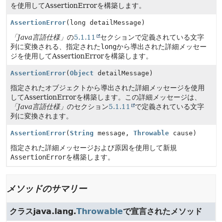
を使用してAssertionErrorを構築します。
AssertionError
(long detailMessage)
「Java言語仕様」
の
5.1.11
セクションで定義されている文字
列に変換される、指定された
long
から導出された詳細メッセー
ジを使用してAssertionErrorを構築します。
AssertionError
(
Object
detailMessage)
指定されたオブジェクトから導出された詳細メッセージを使用
してAssertionErrorを構築します。この詳細メッセージは、
「Java言語仕様」
のセクション
5.1.11
で定義されている文字
列に変換されます。
AssertionError
(
String
message,
Throwable
cause)
指定された詳細メッセージおよび原因を使用して新規
AssertionError
を構築します。
メソッドのサマリー
クラスjava.lang.
Throwable
で宣言されたメソッド