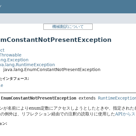
プ
機械翻訳について
ConstantNotPresentException
ct
.Throwable
ang.Exception
va.lang.RuntimeException
java.lang.EnumConstantNotPresentException
たインタフェース:
le
 
EnumConstantNotPresentException
extends 
RuntimeExceptio
ンが名前によりenum定数にアクセスしようとしたときや、指定された
この例外は、リフレクション経由での注釈の読取りに使用した
APIから
ョン: