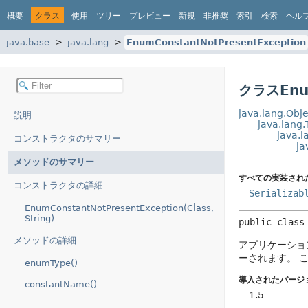
概要
クラス
使用
ツリー
プレビュー
新規
非推奨
索引
検索
ヘル
java.base
java.lang
EnumConstantNotPresentException
クラスEnum
java.lang.Obje
説明
java.lang
java.l
コンストラクタのサマリー
ja
メソッドのサマリー
すべての実装され
コンストラクタの詳細
Serializab
EnumConstantNotPresentException(Class,
String)
public class
メソッドの詳細
アプリケーショ
ーされます。
enumType()
導入されたバージ
constantName()
1.5