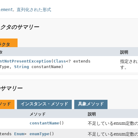
lement
直列化された形式
クタのサマリー
ラクタ
タ
説明
ntNotPresentException
(
Class
<? extends
指定され
mType,
String
constantName)
す。
サマリー
ソッド
インスタンス・メソッド
具象メソッド
メソッド
説明
constantName
()
不足しているenum定数
xtends
Enum
>
enumType
()
不足しているenum定数