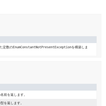
た定数の
EnumConstantNotPresentException
を構築しま
の名前を返します。
の型を返します。