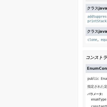
クラスjava.
addSuppres
printStack
クラスjava.
clone
,
equ
コンストラ
EnumCons
public
Enu
指定された
パラメータ:
enumType
constant