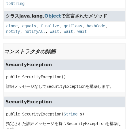
toString
クラスjava.lang.
Object
で宣言されたメソッド
clone
,
equals
,
finalize
,
getClass
,
hashCode
,
notify
,
notifyAll
,
wait
,
wait
,
wait
コンストラクタの詳細
SecurityException
public
SecurityException
()
詳細メッセージなしで
SecurityException
を構築します。
SecurityException
public
SecurityException
(
String
 s)
指定された詳細メッセージを持つ
SecurityException
を構築し