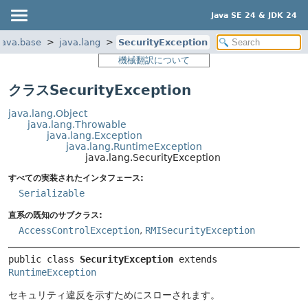
Java SE 24 & JDK 24
java.base
java.lang
SecurityException
機械翻訳について
クラスSecurityException
java.lang.Object
java.lang.Throwable
java.lang.Exception
java.lang.RuntimeException
java.lang.SecurityException
すべての実装されたインタフェース:
Serializable
直系の既知のサブクラス:
AccessControlException
,
RMISecurityException
public class 
SecurityException
extends 
RuntimeException
セキュリティ違反を示すためにスローされます。