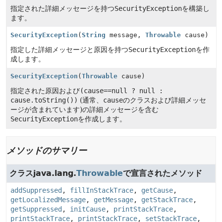
指定された詳細メッセージを持つ
SecurityException
を構築し
ます。
SecurityException
(
String
message,
Throwable
cause)
指定した詳細メッセージと原因を持つ
SecurityException
を作
成します。
SecurityException
(
Throwable
cause)
指定された原因および
(cause==null ? null :
cause.toString())
(通常、
cause
のクラスおよび詳細メッセ
ージが含まれています)の詳細メッセージを含む
SecurityException
を作成します。
メソッドのサマリー
クラスjava.lang.
Throwable
で宣言されたメソッド
addSuppressed
,
fillInStackTrace
,
getCause
,
getLocalizedMessage
,
getMessage
,
getStackTrace
,
getSuppressed
,
initCause
,
printStackTrace
,
printStackTrace
,
printStackTrace
,
setStackTrace
,