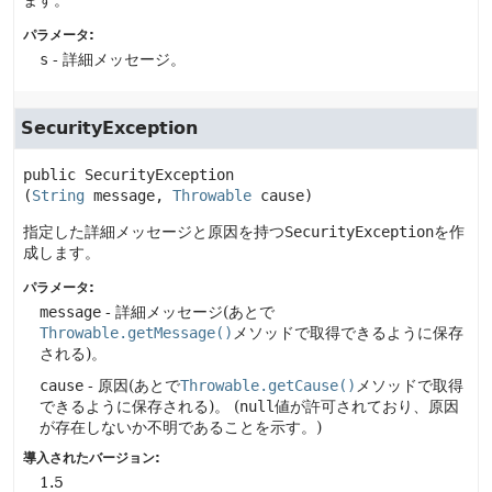
ます。
パラメータ:
s
- 詳細メッセージ。
SecurityException
public
SecurityException
(
String
 message, 
Throwable
 cause)
指定した詳細メッセージと原因を持つ
SecurityException
を作
成します。
パラメータ:
message
- 詳細メッセージ(あとで
Throwable.getMessage()
メソッドで取得できるように保存
される)。
cause
- 原因(あとで
Throwable.getCause()
メソッドで取得
できるように保存される)。
(
null
値が許可されており、原因
が存在しないか不明であることを示す。)
導入されたバージョン:
1.5