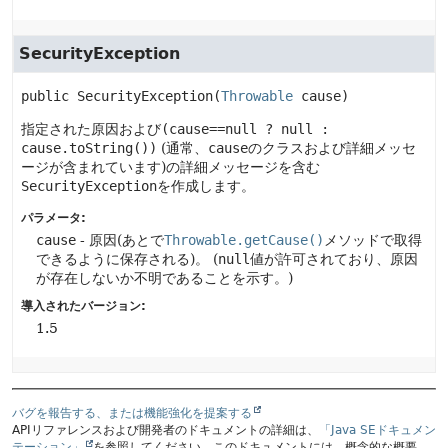
SecurityException
public
SecurityException
(
Throwable
 cause)
指定された原因および
(cause==null ? null :
cause.toString())
(通常、
cause
のクラスおよび詳細メッセ
ージが含まれています)の詳細メッセージを含む
SecurityException
を作成します。
パラメータ:
cause
- 原因(あとで
Throwable.getCause()
メソッドで取得
できるように保存される)。
(
null
値が許可されており、原因
が存在しないか不明であることを示す。)
導入されたバージョン:
1.5
バグを報告する、または機能強化を提案する
APIリファレンスおよび開発者のドキュメントの詳細は、
「Java SEドキュメン
テーション」
を参照してください。このドキュメントには、概念的な概要、