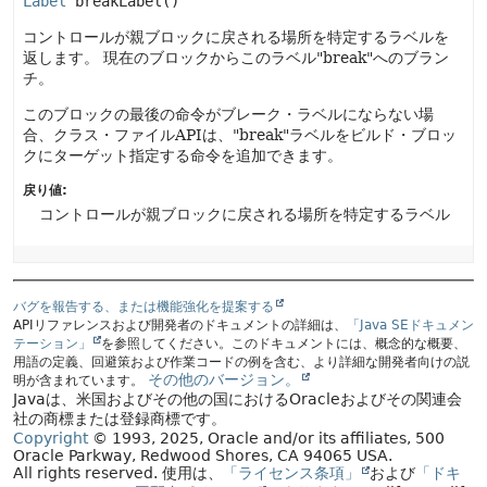
Label
breakLabel
()
コントロールが親ブロックに戻される場所を特定するラベルを
返します。
現在のブロックからこのラベル"break"へのブラン
チ。
このブロックの最後の命令がブレーク・ラベルにならない場
合、クラス・ファイルAPIは、"break"ラベルをビルド・ブロッ
クにターゲット指定する命令を追加できます。
戻り値:
コントロールが親ブロックに戻される場所を特定するラベル
バグを報告する、または機能強化を提案する
APIリファレンスおよび開発者のドキュメントの詳細は、
「Java SEドキュメン
テーション」
を参照してください。このドキュメントには、概念的な概要、
用語の定義、回避策および作業コードの例を含む、より詳細な開発者向けの説
その他のバージョン。
明が含まれています。
Javaは、米国およびその他の国におけるOracleおよびその関連会
社の商標または登録商標です。
Copyright
© 1993, 2025, Oracle and/or its affiliates, 500
Oracle Parkway, Redwood Shores, CA 94065 USA.
All rights reserved.
使用は、
「ライセンス条項」
および
「ドキ