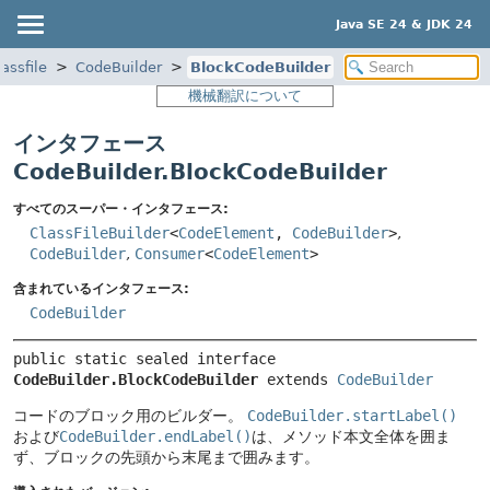
Java SE 24 & JDK 24
assfile
CodeBuilder
BlockCodeBuilder
機械翻訳について
インタフェース
CodeBuilder.BlockCodeBuilder
すべてのスーパー・インタフェース:
ClassFileBuilder
<
CodeElement
,
CodeBuilder
>
,
CodeBuilder
,
Consumer
<
CodeElement
>
含まれているインタフェース:
CodeBuilder
public static sealed interface 
CodeBuilder.BlockCodeBuilder
 extends 
CodeBuilder
コードのブロック用のビルダー。
CodeBuilder.startLabel()
および
CodeBuilder.endLabel()
は、メソッド本文全体を囲ま
ず、ブロックの先頭から末尾まで囲みます。