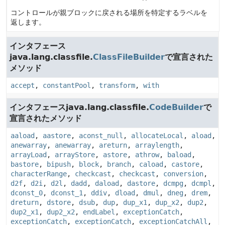
コントロールが親ブロックに戻される場所を特定するラベルを
返します。
インタフェース
java.lang.classfile.
ClassFileBuilder
で宣言された
メソッド
accept
,
constantPool
,
transform
,
with
インタフェースjava.lang.classfile.
CodeBuilder
で
宣言されたメソッド
aaload
,
aastore
,
aconst_null
,
allocateLocal
,
aload
,
anewarray
,
anewarray
,
areturn
,
arraylength
,
arrayLoad
,
arrayStore
,
astore
,
athrow
,
baload
,
bastore
,
bipush
,
block
,
branch
,
caload
,
castore
,
characterRange
,
checkcast
,
checkcast
,
conversion
,
d2f
,
d2i
,
d2l
,
dadd
,
daload
,
dastore
,
dcmpg
,
dcmpl
,
dconst_0
,
dconst_1
,
ddiv
,
dload
,
dmul
,
dneg
,
drem
,
dreturn
,
dstore
,
dsub
,
dup
,
dup_x1
,
dup_x2
,
dup2
,
dup2_x1
,
dup2_x2
,
endLabel
,
exceptionCatch
,
exceptionCatch
,
exceptionCatch
,
exceptionCatchAll
,