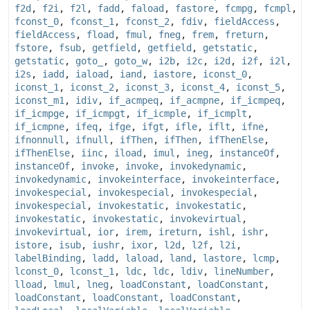
f2d
,
f2i
,
f2l
,
fadd
,
faload
,
fastore
,
fcmpg
,
fcmpl
,
fconst_0
,
fconst_1
,
fconst_2
,
fdiv
,
fieldAccess
,
fieldAccess
,
fload
,
fmul
,
fneg
,
frem
,
freturn
,
fstore
,
fsub
,
getfield
,
getfield
,
getstatic
,
getstatic
,
goto_
,
goto_w
,
i2b
,
i2c
,
i2d
,
i2f
,
i2l
,
i2s
,
iadd
,
iaload
,
iand
,
iastore
,
iconst_0
,
iconst_1
,
iconst_2
,
iconst_3
,
iconst_4
,
iconst_5
,
iconst_m1
,
idiv
,
if_acmpeq
,
if_acmpne
,
if_icmpeq
,
if_icmpge
,
if_icmpgt
,
if_icmple
,
if_icmplt
,
if_icmpne
,
ifeq
,
ifge
,
ifgt
,
ifle
,
iflt
,
ifne
,
ifnonnull
,
ifnull
,
ifThen
,
ifThen
,
ifThenElse
,
ifThenElse
,
iinc
,
iload
,
imul
,
ineg
,
instanceOf
,
instanceOf
,
invoke
,
invoke
,
invokedynamic
,
invokedynamic
,
invokeinterface
,
invokeinterface
,
invokespecial
,
invokespecial
,
invokespecial
,
invokespecial
,
invokestatic
,
invokestatic
,
invokestatic
,
invokestatic
,
invokevirtual
,
invokevirtual
,
ior
,
irem
,
ireturn
,
ishl
,
ishr
,
istore
,
isub
,
iushr
,
ixor
,
l2d
,
l2f
,
l2i
,
labelBinding
,
ladd
,
laload
,
land
,
lastore
,
lcmp
,
lconst_0
,
lconst_1
,
ldc
,
ldc
,
ldiv
,
lineNumber
,
lload
,
lmul
,
lneg
,
loadConstant
,
loadConstant
,
loadConstant
,
loadConstant
,
loadConstant
,