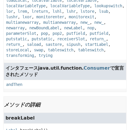
loadLocal
,
localVariable
,
localVariable
,
localVariableType
,
localVariableType
,
lookupswitch
,
lor
,
lrem
,
lreturn
,
lshl
,
lshr
,
lstore
,
lsub
,
lushr
,
lxor
,
monitorenter
,
monitorexit
,
multianewarray
,
multianewarray
,
new_
,
new_
,
newarray
,
newBoundLabel
,
newLabel
,
nop
,
parameterSlot
,
pop
,
pop2
,
putfield
,
putfield
,
putstatic
,
putstatic
,
receiverSlot
,
return_
,
return_
,
saload
,
sastore
,
sipush
,
startLabel
,
storeLocal
,
swap
,
tableswitch
,
tableswitch
,
transforming
,
trying
インタフェースjava.util.function.
Consumer
で宣言
されたメソッド
andThen
メソッドの詳細
breakLabel