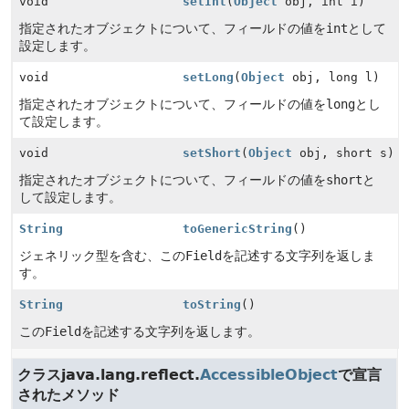
void
setInt
(
Object
obj, int i)
指定されたオブジェクトについて、フィールドの値を
int
として
設定します。
void
setLong
(
Object
obj, long l)
指定されたオブジェクトについて、フィールドの値を
long
とし
て設定します。
void
setShort
(
Object
obj, short s)
指定されたオブジェクトについて、フィールドの値を
short
と
して設定します。
String
toGenericString
()
ジェネリック型を含む、この
Field
を記述する文字列を返しま
す。
String
toString
()
この
Field
を記述する文字列を返します。
クラスjava.lang.reflect.
AccessibleObject
で宣言
されたメソッド