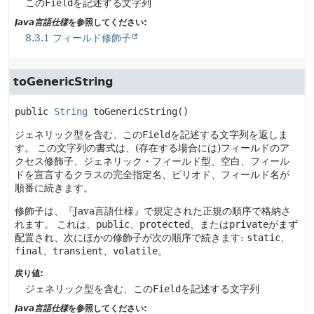
この
Field
を記述する文字列
Java言語仕様
を参照してください:
8.3.1 フィールド修飾子
toGenericString
public
String
toGenericString
()
ジェネリック型を含む、この
Field
を記述する文字列を返しま
す。
この文字列の書式は、(存在する場合には)フィールドのア
クセス修飾子、ジェネリック・フィールド型、空白、フィール
ドを宣言するクラスの完全指定名、ピリオド、フィールド名が
順番に続きます。
修飾子は、『Java言語仕様』で規定された正規の順序で格納さ
れます。
これは、
public
、
protected
、または
private
がまず
配置され、次にほかの修飾子が次の順序で続きます:
static
、
final
、
transient
、
volatile
。
戻り値:
ジェネリック型を含む、この
Field
を記述する文字列
Java言語仕様
を参照してください: