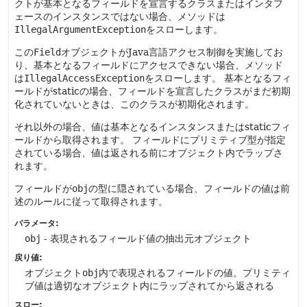
クトが基本となるフィールドを宣言するクラスまたはインタフ
ェースのインスタンスではない場合、メソッドは
IllegalArgumentException
をスローします。
この
Field
オブジェクトがJava言語アクセス制御を実施してお
り、基本となるフィールドにアクセスできない場合、メソッド
は
IllegalAccessException
をスローします。
基本となるフィ
ールドがstaticの場合、フィールドを宣言したクラスがまだ初期
化されていないときは、このクラスが初期化されます。
それ以外の場合、値は基本となるインスタンスまたはstaticフィ
ールドから取得されます。
フィールドにプリミティブ型が指定
されている場合、値は返される前にオブジェクト内でラップさ
れます。
フィールドが
obj
の型に隠されている場合、フィールドの値は前
述のルールに従って取得されます。
パラメータ:
obj
- 表現されるフィールド値の抽出元オブジェクト
戻り値:
オブジェクト
obj
内で表現されるフィールドの値。プリミティ
ブ値は適切なオブジェクト内にラップされてから返される
スロー: