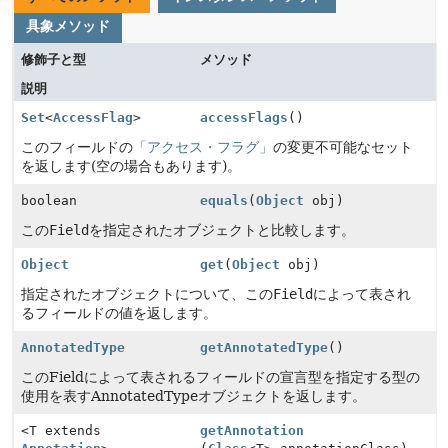
具象メソッド
修飾子と型
メソッド
説明
Set
<
AccessFlag
>
accessFlags
()
このフィールドの
「アクセス・フラグ」
の変更不可能なセット
を返します(空の場合もあります)。
boolean
equals
(
Object
obj)
この
Field
を指定されたオブジェクトと比較します。
Object
get
(
Object
obj)
指定されたオブジェクトについて、この
Field
によって表され
るフィールドの値を返します。
AnnotatedType
getAnnotatedType
()
このFieldによって表されるフィールドの宣言型を指定する型の
使用を表すAnnotatedTypeオブジェクトを返します。
<T extends
getAnnotation