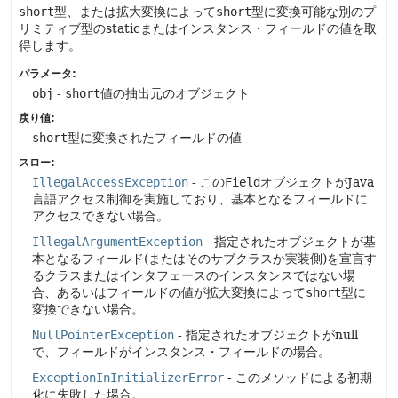
short
型、または拡大変換によって
short
型に変換可能な別のプ
リミティブ型のstaticまたはインスタンス・フィールドの値を取
得します。
パラメータ:
obj
-
short
値の抽出元のオブジェクト
戻り値:
short
型に変換されたフィールドの値
スロー:
IllegalAccessException
- この
Field
オブジェクトがJava
言語アクセス制御を実施しており、基本となるフィールドに
アクセスできない場合。
IllegalArgumentException
- 指定されたオブジェクトが基
本となるフィールド(またはそのサブクラスか実装側)を宣言す
るクラスまたはインタフェースのインスタンスではない場
合、あるいはフィールドの値が拡大変換によって
short
型に
変換できない場合。
NullPointerException
- 指定されたオブジェクトがnull
で、フィールドがインスタンス・フィールドの場合。
ExceptionInInitializerError
- このメソッドによる初期
化に失敗した場合。