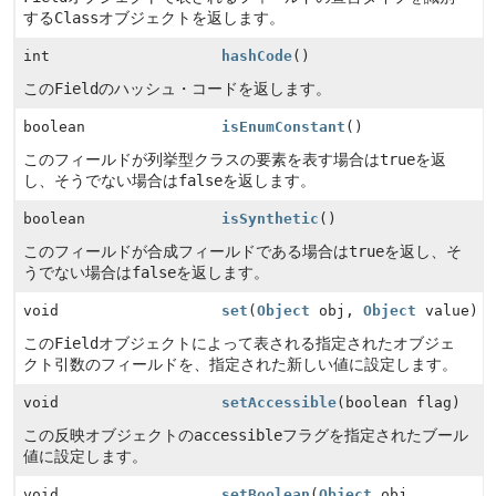
する
Class
オブジェクトを返します。
int
hashCode
()
この
Field
のハッシュ・コードを返します。
boolean
isEnumConstant
()
このフィールドが列挙型クラスの要素を表す場合は
true
を返
し、そうでない場合は
false
を返します。
boolean
isSynthetic
()
このフィールドが合成フィールドである場合は
true
を返し、そ
うでない場合は
false
を返します。
void
set
(
Object
obj,
Object
value)
この
Field
オブジェクトによって表される指定されたオブジェ
クト引数のフィールドを、指定された新しい値に設定します。
void
setAccessible
(boolean flag)
この反映オブジェクトの
accessible
フラグを指定されたブール
値に設定します。
void
setBoolean
(
Object
obj,