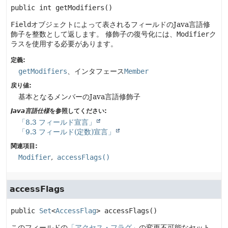
public
int
getModifiers
()
Field
オブジェクトによって表されるフィールドのJava言語修
飾子を整数として返します。
修飾子の復号化には、
Modifier
ク
ラスを使用する必要があります。
定義:
getModifiers
、インタフェース
Member
戻り値:
基本となるメンバーのJava言語修飾子
Java言語仕様
を参照してください:
「8.3 フィールド宣言」
「9.3 フィールド(定数)宣言」
関連項目:
Modifier
accessFlags()
accessFlags
public
Set
<
AccessFlag
>
accessFlags
()
このフィールドの
「アクセス・フラグ」
の変更不可能なセット