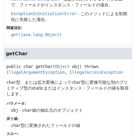
で、フィールドがインスタンス・フィールドの場合。
ExceptionInInitializerError
- このメソッドによる初期
化に失敗した場合。
関連項目:
get(java.lang.Object)
getChar
public
char
getChar
(
Object
 obj)
 throws 
IllegalArgumentException
, 
IllegalAccessException
char
型、または拡大変換によって
char
型に変換可能な別のプリ
ミティブ型のstaticまたはインスタンス・フィールドの値を取得
します。
パラメータ:
obj
-
char
値の抽出元のオブジェクト
戻り値:
char
型に変換されたフィールドの値
スロー: