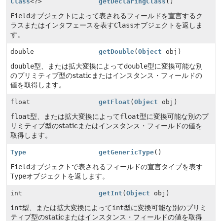
Class
<?>
getDeclaringClass
()
Field
オブジェクトによって表されるフィールドを宣言するク
ラスまたはインタフェースを表す
Class
オブジェクトを返しま
す。
double
getDouble
(
Object
obj)
double
型、または拡大変換によって
double
型に変換可能な別
のプリミティブ型のstaticまたはインスタンス・フィールドの
値を取得します。
float
getFloat
(
Object
obj)
float
型、または拡大変換によって
float
型に変換可能な別のプ
リミティブ型のstaticまたはインスタンス・フィールドの値を
取得します。
Type
getGenericType
()
Field
オブジェクトで表されるフィールドの宣言タイプを表す
Type
オブジェクトを返します。
int
getInt
(
Object
obj)
int
型、または拡大変換によって
int
型に変換可能な別のプリミ
ティブ型のstaticまたはインスタンス・フィールドの値を取得