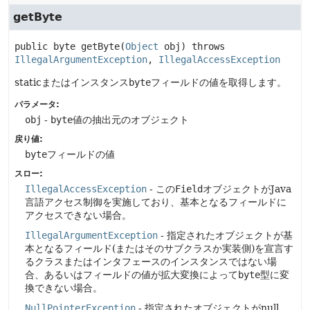
getByte
public
byte
getByte
(
Object
 obj)
 throws 
IllegalArgumentException
, 
IllegalAccessException
staticまたはインスタンス
byte
フィールドの値を取得します。
パラメータ:
obj
-
byte
値の抽出元のオブジェクト
戻り値:
byte
フィールドの値
スロー:
IllegalAccessException
- この
Field
オブジェクトがJava
言語アクセス制御を実施しており、基本となるフィールドに
アクセスできない場合。
IllegalArgumentException
- 指定されたオブジェクトが基
本となるフィールド(またはそのサブクラスか実装側)を宣言す
るクラスまたはインタフェースのインスタンスではない場
合、あるいはフィールドの値が拡大変換によって
byte
型に変
換できない場合。
NullPointerException
- 指定されたオブジェクトがnull