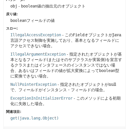
obj
-
boolean
値の抽出元のオブジェクト
戻り値:
boolean
フィールドの値
スロー:
IllegalAccessException
- この
Field
オブジェクトがJava
言語アクセス制御を実施しており、基本となるフィールドに
アクセスできない場合。
IllegalArgumentException
- 指定されたオブジェクトが基
本となるフィールド(またはそのサブクラスか実装側)を宣言す
るクラスまたはインタフェースのインスタンスではない場
合、あるいはフィールドの値が拡大変換によって
boolean
型
に変換できない場合。
NullPointerException
- 指定されたオブジェクトがnull
で、フィールドがインスタンス・フィールドの場合。
ExceptionInInitializerError
- このメソッドによる初期
化に失敗した場合。
関連項目:
get(java.lang.Object)