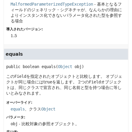
MalformedParameterizedTypeException
- 基本となるフ
ィールドのジェネリック・シグネチャが、なんらかの理由に
よりインスタンス化できないパラメータ化された型を参照す
る場合
導入されたバージョン:
1.5
equals
public
boolean
equals
(
Object
 obj)
この
Field
を指定されたオブジェクトと比較します。
オブジェ
クトが同じ場合にはtrueを返します。
2つの
Field
オブジェク
トは、同じクラスで宣言され、同じ名前と型を持つ場合に等し
いとみなされます。
オーバーライド:
equals
、クラス
Object
パラメータ:
obj
- 比較対象の参照オブジェクト。