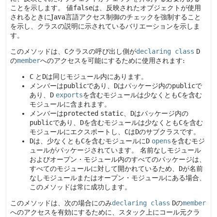
ことを示します。
値
false
は、反映されたオブジェクトが使用
されるときにJava言語アクセス制御のチェックを強制すること
を示し、クラスの説明に示されているバリエーションを示しま
す。
このメソッドは、
C
クラスの呼び出し側が
declaring class
D
の
member
へのアクセスを可能にするために使用されます:
C
と
D
は同じモジュール内にあります。
メンバーは
public
であり、
D
はパッケージ内の
public
で
あり、
D
exports
を含むモジュールは少なくとも
C
を含む
モジュールに含まれます。
メンバーは
protected
static
、
D
はパッケージ内の
public
であり、
D
を含むモジュールは少なくとも
C
を含む
モジュールにエクスポートし、
C
は
D
のサブクラスです。
D
は、少なくとも
C
を含むモジュールに
D
opens
を含むモジ
ュールがパッケージされています。
名前なしモジュール
およびオープン・モジュール内のすべてのパッケージは、
すべてのモジュールに対して開かれているため、
D
が名前
なしモジュールまたはオープン・モジュールにある場合、
このメソッドは常に成功します。
このメソッドは、次の場合にのみ
declaring class
D
の
member
へのアクセスを有効にするために、スタック上にコール元クラ