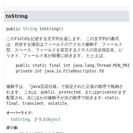
toString
public
String
toString
()
この
Field
を記述する文字列を返します。
この文字列の書式
は、存在する場合はフィールドのアクセス修飾子、フィールド
型、スペース、フィールドを宣言するクラスの完全指定名、ピ
リオド、フィールド名が順番に続きます。
たとえば、
    public static final int java.lang.Thread.MIN_PRIOR
    private int java.io.FileDescriptor.fd

修飾子は、『Java言語仕様』で規定された正規の順序で格納さ
れます。
これは、
public
、
protected
、または
private
がまず
配置され、次にほかの修飾子が次の順序で続きます:
static
、
final
、
transient
、
volatile
。
オーバーライド:
toString
、クラス
Object
戻り値: