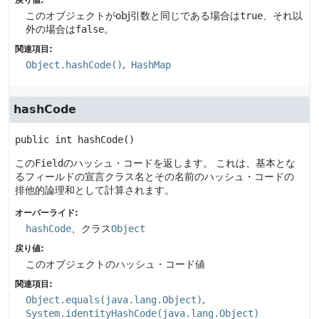
戻り値:
このオブジェクトがobj引数と同じである場合は
true
、それ以
外の場合は
false
。
関連項目:
Object.hashCode()
HashMap
hashCode
public
int
hashCode
()
この
Field
のハッシュ・コードを返します。
これは、基本とな
るフィールドの宣言クラス名とその名前のハッシュ・コードの
排他的論理和として計算されます。
オーバーライド:
hashCode
、クラス
Object
戻り値:
このオブジェクトのハッシュ・コード値
関連項目:
Object.equals(java.lang.Object)
System.identityHashCode(java.lang.Object)