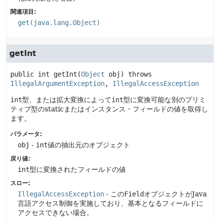
関連項目:
get(java.lang.Object)
getInt
public
int
getInt
(
Object
 obj)
 throws 
IllegalArgumentException
, 
IllegalAccessException
int
型、または拡大変換によって
int
型に変換可能な別のプリミ
ティブ型のstaticまたはインスタンス・フィールドの値を取得し
ます。
パラメータ:
obj
-
int
値の抽出元のオブジェクト
戻り値:
int
型に変換されたフィールドの値
スロー:
IllegalAccessException
- この
Field
オブジェクトがJava
言語アクセス制御を実施しており、基本となるフィールドに
アクセスできない場合。