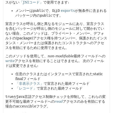
スがない
「JNIコード」
で使用できます:
メンバーは
public
で、
D
は
D
exports
が無条件に含まれる
パッケージ内の
public
です。
宣言クラスが呼出し側と異なるモジュールにあり、宣言クラス
を含むパッケージが呼出し側のモジュールに対して開かれてい
ない場合、このメソッドは、プライベート・メンバー、デフォ
ルトの(package)アクセス権を持つメンバー、保護されたインス
タンス・メンバーまたは保護されたコンストラクタへのアクセ
スを有効にするために使用できません。
このメソッドを使用して、
non-modifiable
最終フィールドへの
write
アクセスを有効にすることはできません。
次のフィール
ドは変更できません:
任意のクラスまたはインタフェースで宣言されたstatic
finalフィールド
「非表示クラス」
で宣言された最終フィールド
「レコード」
で宣言された最終フィールド
true
がJava言語アクセス制御チェックを抑制して、これらの変
更不可能な最終フィールドへの
read
アクセスのみを有効にする
場合の
accessible
フラグ。