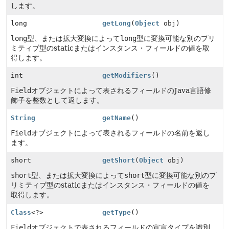
します。
long
getLong
(
Object
obj)
long
型、または拡大変換によって
long
型に変換可能な別のプリ
ミティブ型のstaticまたはインスタンス・フィールドの値を取
得します。
int
getModifiers
()
Field
オブジェクトによって表されるフィールドのJava言語修
飾子を整数として返します。
String
getName
()
Field
オブジェクトによって表されるフィールドの名前を返し
ます。
short
getShort
(
Object
obj)
short
型、または拡大変換によって
short
型に変換可能な別のプ
リミティブ型のstaticまたはインスタンス・フィールドの値を
取得します。
Class
<?>
getType
()
Field
オブジェクトで表されるフィールドの宣言タイプを識別