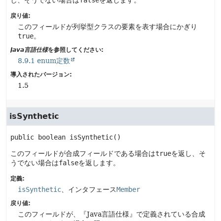
し、そうでない場合は
false
を返します。
戻り値:
このフィールドが列挙型クラスの要素を表す場合にかぎり
true
。
Java言語仕様
を参照してください:
8.9.1 enum定数
導入されたバージョン:
1.5
isSynthetic
public
boolean
isSynthetic
()
このフィールドが合成フィールドである場合は
true
を返し、そ
うでない場合は
false
を返します。
定義:
isSynthetic
、インタフェース
Member
戻り値:
このフィールドが、『Java言語仕様』で定義されている合成