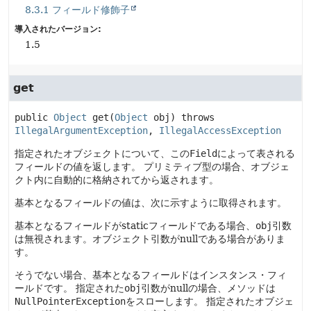
8.3.1 フィールド修飾子
導入されたバージョン:
1.5
get
public
Object
get
(
Object
 obj)
 throws 
IllegalArgumentException
, 
IllegalAccessException
指定されたオブジェクトについて、この
Field
によって表される
フィールドの値を返します。
プリミティブ型の場合、オブジェ
クト内に自動的に格納されてから返されます。
基本となるフィールドの値は、次に示すように取得されます。
基本となるフィールドがstaticフィールドである場合、
obj
引数
は無視されます。オブジェクト引数がnullである場合がありま
す。
そうでない場合、基本となるフィールドはインスタンス・フィ
ールドです。
指定された
obj
引数がnullの場合、メソッドは
NullPointerException
をスローします。
指定されたオブジェ