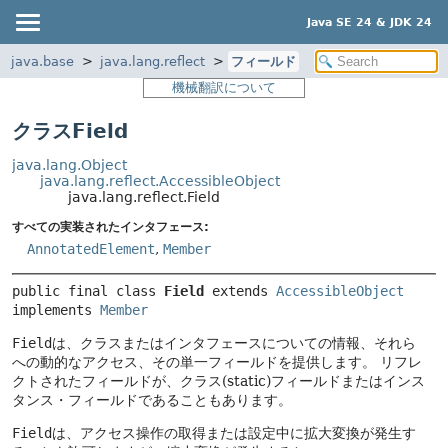
Java SE 24 & JDK 24
java.base
java.lang.reflect
フィールド
機械翻訳について
クラスField
java.lang.Object
java.lang.reflect.AccessibleObject
java.lang.reflect.Field
すべての実装されたインタフェース:
AnnotatedElement
,
Member
public final class 
Field
extends 
AccessibleObject
implements 
Member
Field
は、クラスまたはインタフェースについての情報、それら
への動的なアクセス、その単一フィールドを提供します。
リフレ
クトされたフィールドが、クラス(static)フィールドまたはインス
タンス・フィールドであることもあります。
Field
は、アクセス操作の取得または設定中に拡大変換が発生す