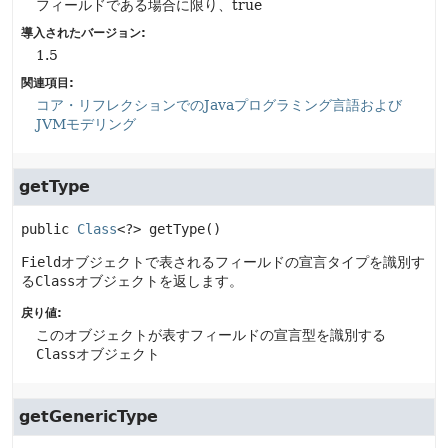
フィールドである場合に限り、true
導入されたバージョン:
1.5
関連項目:
コア・リフレクションでのJavaプログラミング言語および
JVMモデリング
getType
public
Class
<?>
getType
()
Field
オブジェクトで表されるフィールドの宣言タイプを識別す
る
Class
オブジェクトを返します。
戻り値:
このオブジェクトが表すフィールドの宣言型を識別する
Class
オブジェクト
getGenericType