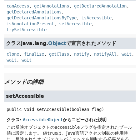
canAccess
,
getAnnotations
,
getDeclaredAnnotation
,
getDeclaredAnnotations
,
getDeclaredAnnotationsByType
,
isAccessible
,
isAnnotationPresent
,
setAccessible
,
trySetAccessible
クラスjava.lang.
Object
で宣言されたメソッド
clone
,
finalize
,
getClass
,
notify
,
notifyAll
,
wait
,
wait
,
wait
メソッドの詳細
setAccessible
public
void
setAccessible
(boolean flag)
クラス:
AccessibleObject
からコピーされた説明
この反映オブジェクトの
accessible
フラグを指定されたブール
値に設定します。
値
true
は、Java言語アクセス制御の使用時
に、反映されたオブジェクトがチェックを抑制する必要がある