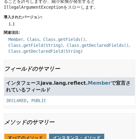
ることを許可しますが、縮小変換が発生すると
IllegalArgumentException
をスローします。
導入されたバージョン:
1.1
関連項目:
Member
Class
Class.getFields()
Class.getField(String)
Class.getDeclaredFields()
Class.getDeclaredField(String)
フィールドのサマリー
インタフェースjava.lang.reflect.
Member
で宣言さ
れているフィールド
DECLARED
,
PUBLIC
メソッドのサマリー
すべてのメソッド
インスタンス・メソッド