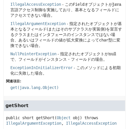
IllegalAccessException
- この
Field
オブジェクトがJava
言語アクセス制御を実施しており、基本となるフィールドに
アクセスできない場合。
IllegalArgumentException
- 指定されたオブジェクトが基
本となるフィールド(またはそのサブクラスか実装側)を宣言す
るクラスまたはインタフェースのインスタンスではない場
合、あるいはフィールドの値が拡大変換によって
char
型に変
換できない場合。
NullPointerException
- 指定されたオブジェクトがnull
で、フィールドがインスタンス・フィールドの場合。
ExceptionInInitializerError
- このメソッドによる初期
化に失敗した場合。
関連項目:
get(java.lang.Object)
getShort
public
short
getShort
(
Object
 obj)
 throws 
IllegalArgumentException
, 
IllegalAccessException