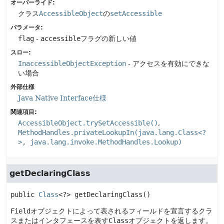
オーバーライド:
クラス
AccessibleObject
の
setAccessible
パラメータ:
flag
-
accessible
フラグの新しい値
スロー:
InaccessibleObjectException
- アクセスを有効にできな
い場合
外部仕様
Java Native Interface仕様
関連項目:
AccessibleObject.trySetAccessible()
MethodHandles.privateLookupIn(java.lang.Class<?
>, java.lang.invoke.MethodHandles.Lookup)
getDeclaringClass
public
Class
<?>
getDeclaringClass
()
Field
オブジェクトによって表されるフィールドを宣言するクラ
スまたはインタフェースを表す
Class
オブジェクトを返します。