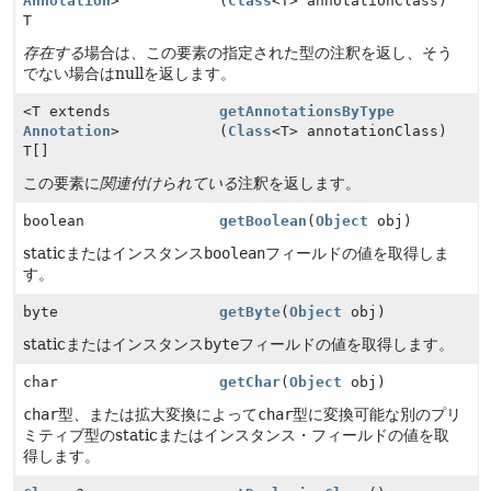
Annotation
>
(
Class
<T> annotationClass)
T
存在する
場合は、この要素の指定された型の注釈を返し、そう
でない場合はnullを返します。
<T extends
getAnnotationsByType
Annotation
>
(
Class
<T> annotationClass)
T[]
この要素に
関連付けられている
注釈を返します。
boolean
getBoolean
(
Object
obj)
staticまたはインスタンス
boolean
フィールドの値を取得しま
す。
byte
getByte
(
Object
obj)
staticまたはインスタンス
byte
フィールドの値を取得します。
char
getChar
(
Object
obj)
char
型、または拡大変換によって
char
型に変換可能な別のプリ
ミティブ型のstaticまたはインスタンス・フィールドの値を取
得します。