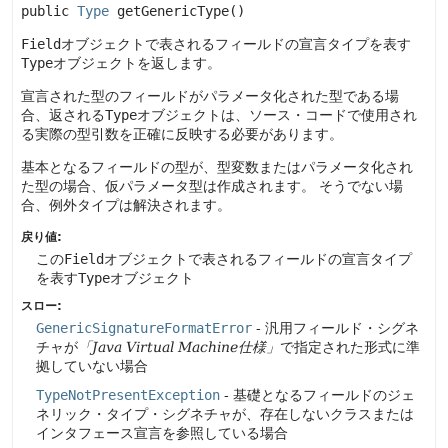
public
Type
getGenericType
()
Field
オブジェクトで表されるフィールドの宣言タイプを表す
Type
オブジェクトを返します。
宣言された型のフィールドがパラメータ化された型である場
合、返される
Type
オブジェクトは、ソース・コードで使用され
る実際の型引数を正確に反映する必要があります。
基本となるフィールドの型が、型変数またはパラメータ化され
た型の場合、仮パラメータ型は作成されます。
そうでない場
合、例外タイプは解決されます。
戻り値:
この
Field
オブジェクトで表されるフィールドの宣言タイプ
を表す
Type
オブジェクト
スロー:
GenericSignatureFormatError
- 汎用フィールド・シグネ
チャが
「Java Virtual Machine仕様」
で指定された形式に準
拠していない場合
TypeNotPresentException
- 基礎となるフィールドのジェ
ネリック・タイプ・シグネチャが、存在しないクラスまたは
インタフェース宣言を参照している場合