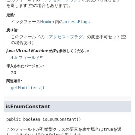
を返します(空の場合もあります)。
定義:
インタフェース
Member
内の
accessFlags
戻り値:
このフィールドの
「アクセス・フラグ」
の変更不可セット(空
の場合あり)
Java Virtual Machine仕様
を参照してください:
4.5 フィールド
導入されたバージョン:
20
関連項目:
getModifiers()
isEnumConstant
public
boolean
isEnumConstant
()
このフィールドが列挙型クラスの要素を表す場合は
true
を返