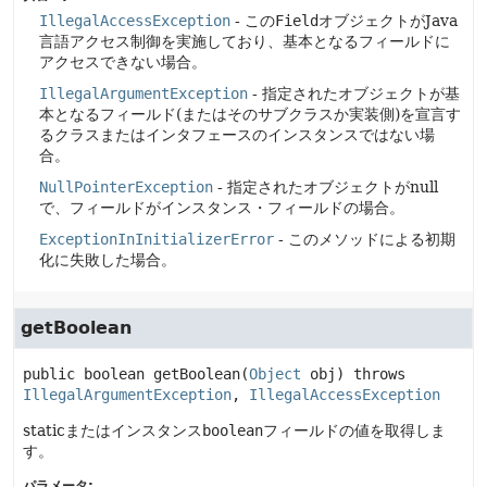
IllegalAccessException
- この
Field
オブジェクトがJava
言語アクセス制御を実施しており、基本となるフィールドに
アクセスできない場合。
IllegalArgumentException
- 指定されたオブジェクトが基
本となるフィールド(またはそのサブクラスか実装側)を宣言す
るクラスまたはインタフェースのインスタンスではない場
合。
NullPointerException
- 指定されたオブジェクトがnull
で、フィールドがインスタンス・フィールドの場合。
ExceptionInInitializerError
- このメソッドによる初期
化に失敗した場合。
getBoolean
public
boolean
getBoolean
(
Object
 obj)
 throws 
IllegalArgumentException
, 
IllegalAccessException
staticまたはインスタンス
boolean
フィールドの値を取得しま
す。
パラメータ: