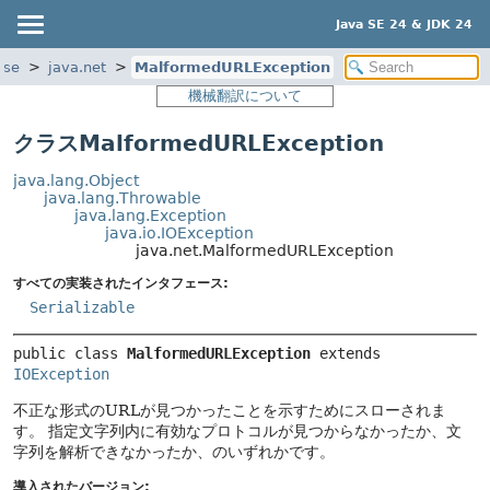
Java SE 24 & JDK 24
ase
java.net
MalformedURLException
機械翻訳について
クラスMalformedURLException
java.lang.Object
java.lang.Throwable
java.lang.Exception
java.io.IOException
java.net.MalformedURLException
すべての実装されたインタフェース:
Serializable
public class 
MalformedURLException
extends 
IOException
不正な形式のURLが見つかったことを示すためにスローされま
す。
指定文字列内に有効なプロトコルが見つからなかったか、文
字列を解析できなかったか、のいずれかです。
導入されたバージョン: