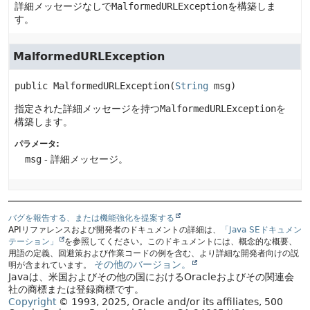
詳細メッセージなしで
MalformedURLException
を構築しま
す。
MalformedURLException
public
MalformedURLException
(
String
 msg)
指定された詳細メッセージを持つ
MalformedURLException
を
構築します。
パラメータ:
msg
- 詳細メッセージ。
バグを報告する、または機能強化を提案する
APIリファレンスおよび開発者のドキュメントの詳細は、
「Java SEドキュメン
テーション」
を参照してください。このドキュメントには、概念的な概要、
用語の定義、回避策および作業コードの例を含む、より詳細な開発者向けの説
その他のバージョン。
明が含まれています。
Javaは、米国およびその他の国におけるOracleおよびその関連会
社の商標または登録商標です。
Copyright
© 1993, 2025, Oracle and/or its affiliates, 500