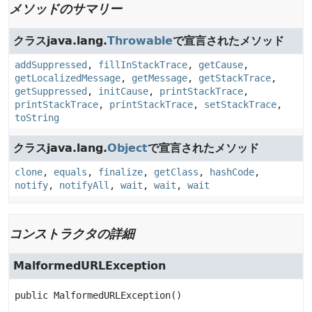
メソッドのサマリー
クラスjava.lang.
Throwable
で宣言されたメソッド
addSuppressed
,
fillInStackTrace
,
getCause
,
getLocalizedMessage
,
getMessage
,
getStackTrace
,
getSuppressed
,
initCause
,
printStackTrace
,
printStackTrace
,
printStackTrace
,
setStackTrace
,
toString
クラスjava.lang.
Object
で宣言されたメソッド
clone
,
equals
,
finalize
,
getClass
,
hashCode
,
notify
,
notifyAll
,
wait
,
wait
,
wait
コンストラクタの詳細
MalformedURLException
public
MalformedURLException
()