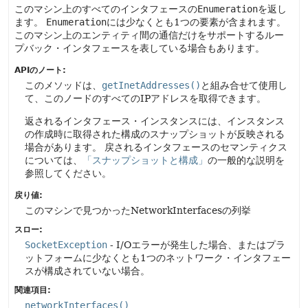
このマシン上のすべてのインタフェースの
Enumeration
を返し
ます。
Enumeration
には少なくとも1つの要素が含まれます。
このマシン上のエンティティ間の通信だけをサポートするルー
プバック・インタフェースを表している場合もあります。
APIのノート:
このメソッドは、
getInetAddresses()
と組み合せて使用し
て、このノードのすべてのIPアドレスを取得できます。
返されるインタフェース・インスタンスには、インスタンス
の作成時に取得された構成のスナップショットが反映される
場合があります。
戻されるインタフェースのセマンティクス
については、
「スナップショットと構成」
の一般的な説明を
参照してください。
戻り値:
このマシンで見つかったNetworkInterfacesの列挙
スロー:
SocketException
- I/Oエラーが発生した場合、またはプラ
ットフォームに少なくとも1つのネットワーク・インタフェー
スが構成されていない場合。
関連項目:
networkInterfaces()