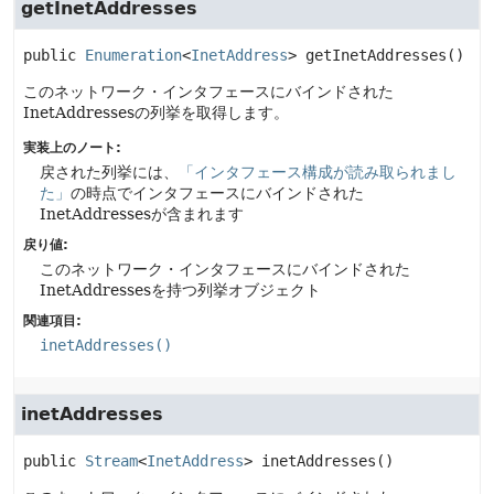
getInetAddresses
public
Enumeration
<
InetAddress
>
getInetAddresses
()
このネットワーク・インタフェースにバインドされた
InetAddressesの列挙を取得します。
実装上のノート:
戻された列挙には、
「インタフェース構成が読み取られまし
た」
の時点でインタフェースにバインドされた
InetAddressesが含まれます
戻り値:
このネットワーク・インタフェースにバインドされた
InetAddressesを持つ列挙オブジェクト
関連項目:
inetAddresses()
inetAddresses
public
Stream
<
InetAddress
>
inetAddresses
()