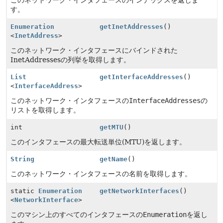
このネットワーク・インタフェースのインデックスを返しま
す。
Enumeration
getInetAddresses
()
<
InetAddress
>
このネットワーク・インタフェースにバインドされた
InetAddressesの列挙を取得します。
List
getInterfaceAddresses
()
<
InterfaceAddress
>
このネットワーク・インタフェースの
InterfaceAddresses
の
リストを取得します。
int
getMTU
()
このインタフェースの最大転送単位(MTU)を返します。
String
getName
()
このネットワーク・インタフェースの名前を取得します。
static
Enumeration
getNetworkInterfaces
()
<
NetworkInterface
>
このマシン上のすべてのインタフェースの
Enumeration
を返し