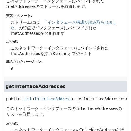
このネットワーク・インタフェースにバインドされた
InetAddressesのストリームを取得します。
実装上のノート:
ストリームには、
「インタフェース構成が読み取られまし
た」
の時点でインタフェースにバインドされた
InetAddressesが含まれます
戻り値:
このネットワーク・インタフェースにバインドされた
InetAddressesを持つStreamオブジェクト
導入されたバージョン:
9
getInterfaceAddresses
public
List
<
InterfaceAddress
>
getInterfaceAddresses
()
このネットワーク・インタフェースの
InterfaceAddresses
の
リストを取得します。
戻り値:
このネットワーク・インタフェースのInterfaceAddressを持