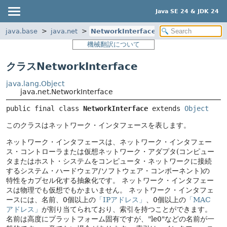
Java SE 24 & JDK 24
java.base
java.net
NetworkInterface
機械翻訳について
クラスNetworkInterface
java.lang.Object
java.net.NetworkInterface
public final class 
NetworkInterface
extends 
Object
このクラスはネットワーク・インタフェースを表します。
ネットワーク・インタフェースは、ネットワーク・インタフェー
ス・コントローラまたは仮想ネットワーク・アダプタ(コンピュー
タまたはホスト・システムをコンピュータ・ネットワークに接続
するシステム・ハードウェア/ソフトウェア・コンポーネント)の
特性をカプセル化する抽象化です。
ネットワーク・インタフェー
スは物理でも仮想でもかまいません。
ネットワーク・インタフェ
ースには、名前、0個以上の
「IPアドレス」
、0個以上の
「MAC
アドレス」
が割り当てられており、索引を持つことができます。
名前は高度にプラットフォーム固有ですが、"le0"などの名前が一