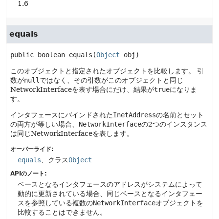
1.6
equals
public
boolean
equals
(
Object
 obj)
このオブジェクトと指定されたオブジェクトを比較します。
引
数が
null
ではなく、その引数がこのオブジェクトと同じ
NetworkInterfaceを表す場合にだけ、結果が
true
になりま
す。
インタフェースにバインドされた
InetAddress
の名前とセット
の両方が等しい場合、
NetworkInterface
の2つのインスタンス
は同じNetworkInterfaceを表します。
オーバーライド:
equals
、クラス
Object
APIのノート:
ベースとなるインタフェースのアドレスがシステムによって
動的に更新されている場合、同じベースとなるインタフェー
スを参照している複数の
NetworkInterface
オブジェクトを
比較することはできません。