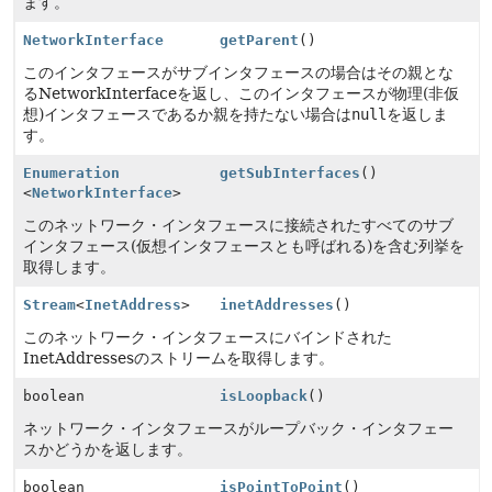
ます。
NetworkInterface
getParent
()
このインタフェースがサブインタフェースの場合はその親とな
るNetworkInterfaceを返し、このインタフェースが物理(非仮
想)インタフェースであるか親を持たない場合は
null
を返しま
す。
Enumeration
getSubInterfaces
()
<
NetworkInterface
>
このネットワーク・インタフェースに接続されたすべてのサブ
インタフェース(仮想インタフェースとも呼ばれる)を含む列挙を
取得します。
Stream
<
InetAddress
>
inetAddresses
()
このネットワーク・インタフェースにバインドされた
InetAddressesのストリームを取得します。
boolean
isLoopback
()
ネットワーク・インタフェースがループバック・インタフェー
スかどうかを返します。
boolean
isPointToPoint
()