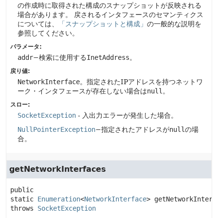
の作成時に取得された構成のスナップショットが反映される
場合があります。
戻されるインタフェースのセマンティクス
については、
「スナップショットと構成」
の一般的な説明を
参照してください。
パラメータ:
addr
−検索に使用する
InetAddress
。
戻り値:
NetworkInterface
。指定されたIPアドレスを持つネットワ
ーク・インタフェースが存在しない場合は
null
。
スロー:
SocketException
- 入出力エラーが発生した場合。
NullPointerException
−指定されたアドレスが
null
の場
合。
getNetworkInterfaces
public 
static
Enumeration
<
NetworkInterface
>
getNetworkInterf
throws 
SocketException