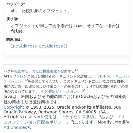
パラメータ:
obj
- 比較対象のオブジェクト。
戻り値:
オブジェクトが同じである場合は
true
、そうでない場合は
false
。
関連項目:
InetAddress.getAddress()
バグを報告する、または機能強化を提案する
APIリファレンスおよび開発者のドキュメントの詳細は、
「Java SEドキュメン
テーション」
を参照してください。このドキュメントには、概念的な概要、
用語の定義、回避策および作業コードの例を含む、より詳細な開発者向けの説
その他のバージョン。
明が含まれています。
Javaは、米国およびその他の国におけるOracleおよびその関連会
社の商標または登録商標です。
Copyright
© 1993, 2025, Oracle and/or its affiliates, 500
Oracle Parkway, Redwood Shores, CA 94065 USA.
All rights reserved.
使用は、
「ライセンス条項」
および
「ドキ
ュメンテーション再配布ポリシー」
によります。
Modify
. Modify
Ad Choices
.