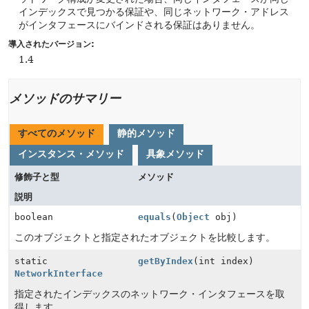
インデックスで見つかる保証や、同じネットワーク・アドレス
がインタフェースにバインドされる保証はありません。
導入されたバージョン:
1.4
メソッドのサマリー
すべてのメソッド
静的メソッド
インスタンス・メソッド
具象メソッド
修飾子と型
メソッド
説明
boolean
equals
(
Object
obj)
このオブジェクトと指定されたオブジェクトを比較します。
static
getByIndex
(int index)
NetworkInterface
指定されたインデックスのネットワーク・インタフェースを取
得します。