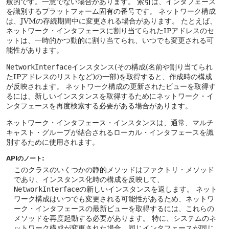
般的です。一意でない場合があります。
索引は、インタフェース
を識別するプラットフォーム固有の番号です。
ネットワーク構成
は、JVMの存続期間中に変更される場合があります。
たとえば、
ネットワーク・インタフェースに割り当てられたIPアドレスのセ
ットは、一時的かつ動的に割り当てられ、いつでも変更される可
能性があります。
NetworkInterface
インスタンス(その構成(名前や割り当てられ
たIPアドレスのリストなど)の一部)を取得すると、作成時の構成
が反映されます。
ネットワーク構成の更新されたビューを取得す
るには、新しいインスタンスを取得するためにネットワーク・イ
ンタフェースを再度検索する必要がある場合があります。
ネットワーク・インタフェース・インスタンスは、通常、マルチ
キャスト・グループが結合されるローカル・インタフェースを識
別するために使用されます。
APIのノート:
このクラスのいくつかの静的メソッドはファクトリ・メソッド
であり、インスタンス化時の構成を反映して、
NetworkInterface
の新しいインスタンスを返します。
ネット
ワーク構成はいつでも変更される可能性があるため、ネットワ
ーク・インタフェースの最新ビューを取得するには、これらの
メソッドを再度起動する必要があります。
特に、システムのネ
ットワーク構成が変更された場合、同じインタフェースが同じ