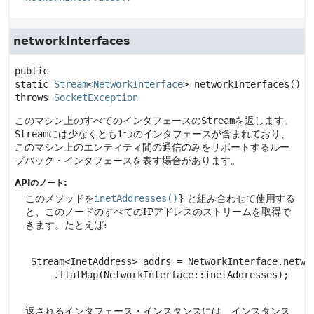
networkInterfaces
public 
static
Stream
<
NetworkInterface
>
networkInterfaces
() 
throws 
SocketException
このマシン上のすべてのインタフェースの
Stream
を返します。
Stream
には少なくとも1つのインタフェースが含まれており、
このマシン上のエンティティ間の通信のみをサポートするルー
プバック・インタフェースを表す場合があります。
APIのノート:
このメソッドを
inetAddresses()
} と組み合わせて使用する
と、このノードのすべてのIPアドレスのストリームを取得で
きます。たとえば:
 Stream<InetAddress> addrs = NetworkInterface.networ
     .flatMap(NetworkInterface::inetAddresses);

返されるインタフェース・インスタンスには、インスタンス