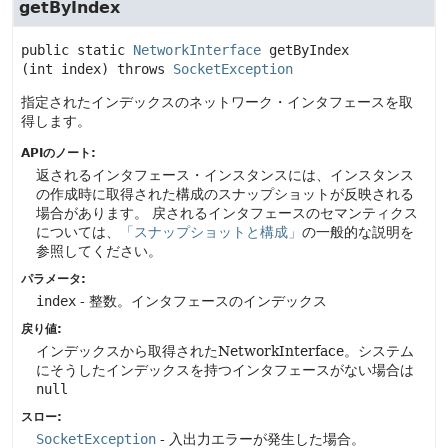
getByIndex
public static
NetworkInterface
getByIndex
(int index)
 throws 
SocketException
指定されたインデックスのネットワーク・インタフェースを取
得します。
APIのノート:
返されるインタフェース・インスタンスには、インスタンス
の作成時に取得された構成のスナップショットが反映される
場合があります。
戻されるインタフェースのセマンティクス
については、
「スナップショットと構成」
の一般的な説明を
参照してください。
パラメータ:
index
- 整数。インタフェースのインデックス
戻り値:
インデックスから取得されたNetworkInterface。システム
にそうしたインデックスを持つインタフェースがない場合は
null
スロー:
SocketException
- 入出力エラーが発生した場合。